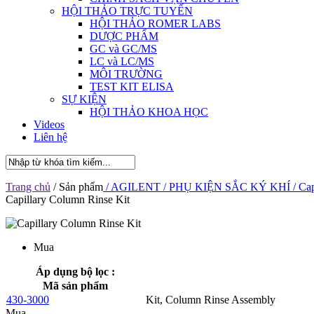
HỘI THẢO TRỰC TUYẾN
HỘI THẢO ROMER LABS
DƯỢC PHẨM
GC và GC/MS
LC và LC/MS
MÔI TRƯỜNG
TEST KIT ELISA
SỰ KIỆN
HỘI THẢO KHOA HỌC
Videos
Liên hệ
Trang chủ
/ Sản phẩm
/ AGILENT
/ PHỤ KIỆN SẮC KÝ KHÍ
/ Cap
Capillary Column Rinse Kit
Mua
Áp dụng bộ lọc :
Mã sản phẩm
430-3000
Kit, Column Rinse Assembly
Mua