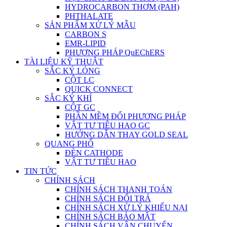
HYDROCARBON THƠM (PAH)
PHTHALATE
SẢN PHẨM XỬ LÝ MẪU
CARBON S
EMR-LIPID
PHƯƠNG PHÁP QuEChERS
TÀI LIỆU KỸ THUẬT
SẮC KÝ LỎNG
CỘT LC
QUICK CONNECT
SẮC KÝ KHÍ
CỘT GC
PHẦN MỀM ĐỔI PHƯƠNG PHÁP
VẬT TƯ TIÊU HAO GC
HƯỚNG DẪN THAY GOLD SEAL
QUANG PHỔ
ĐÈN CATHODE
VẬT TƯ TIÊU HAO
TIN TỨC
CHÍNH SÁCH
CHÍNH SÁCH THANH TOÁN
CHÍNH SÁCH ĐỔI TRẢ
CHÍNH SÁCH XỬ LÝ KHIẾU NẠI
CHÍNH SÁCH BẢO MẬT
CHÍNH SÁCH VẬN CHUYỂN