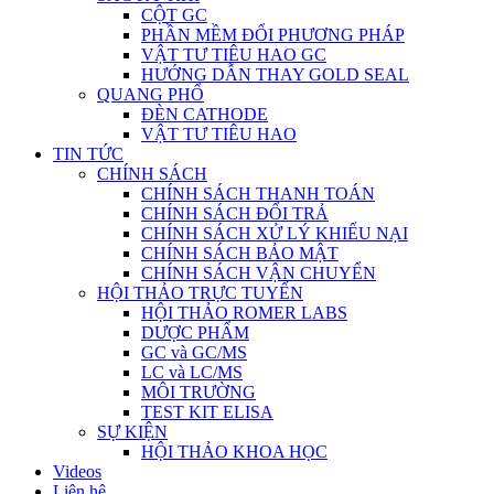
CỘT GC
PHẦN MỀM ĐỔI PHƯƠNG PHÁP
VẬT TƯ TIÊU HAO GC
HƯỚNG DẪN THAY GOLD SEAL
QUANG PHỔ
ĐÈN CATHODE
VẬT TƯ TIÊU HAO
TIN TỨC
CHÍNH SÁCH
CHÍNH SÁCH THANH TOÁN
CHÍNH SÁCH ĐỔI TRẢ
CHÍNH SÁCH XỬ LÝ KHIẾU NẠI
CHÍNH SÁCH BẢO MẬT
CHÍNH SÁCH VẬN CHUYỂN
HỘI THẢO TRỰC TUYẾN
HỘI THẢO ROMER LABS
DƯỢC PHẨM
GC và GC/MS
LC và LC/MS
MÔI TRƯỜNG
TEST KIT ELISA
SỰ KIỆN
HỘI THẢO KHOA HỌC
Videos
Liên hệ