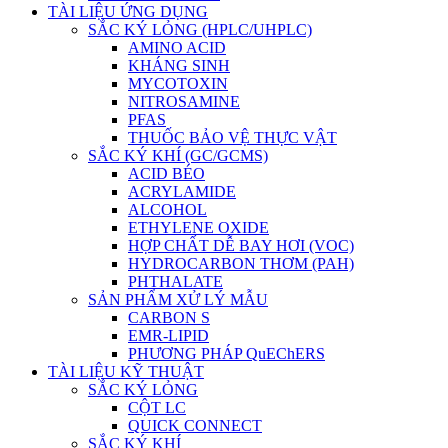
TÀI LIỆU ỨNG DỤNG
SẮC KÝ LỎNG (HPLC/UHPLC)
AMINO ACID
KHÁNG SINH
MYCOTOXIN
NITROSAMINE
PFAS
THUỐC BẢO VỆ THỰC VẬT
SẮC KÝ KHÍ (GC/GCMS)
ACID BÉO
ACRYLAMIDE
ALCOHOL
ETHYLENE OXIDE
HỢP CHẤT DỄ BAY HƠI (VOC)
HYDROCARBON THƠM (PAH)
PHTHALATE
SẢN PHẨM XỬ LÝ MẪU
CARBON S
EMR-LIPID
PHƯƠNG PHÁP QuEChERS
TÀI LIỆU KỸ THUẬT
SẮC KÝ LỎNG
CỘT LC
QUICK CONNECT
SẮC KÝ KHÍ