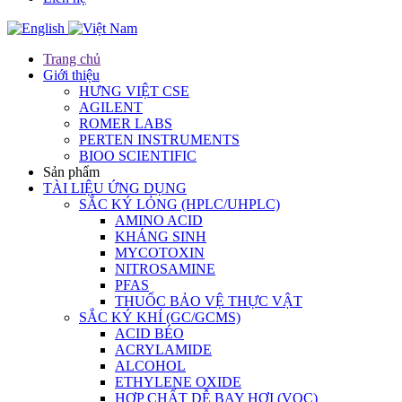
Trang chủ
Giới thiệu
HƯNG VIỆT CSE
AGILENT
ROMER LABS
PERTEN INSTRUMENTS
BIOO SCIENTIFIC
Sản phẩm
TÀI LIỆU ỨNG DỤNG
SẮC KÝ LỎNG (HPLC/UHPLC)
AMINO ACID
KHÁNG SINH
MYCOTOXIN
NITROSAMINE
PFAS
THUỐC BẢO VỆ THỰC VẬT
SẮC KÝ KHÍ (GC/GCMS)
ACID BÉO
ACRYLAMIDE
ALCOHOL
ETHYLENE OXIDE
HỢP CHẤT DỄ BAY HƠI (VOC)