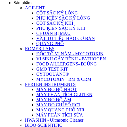
Sản phẩm
AGILENT
CỘT SẮC KÝ LỎNG
PHỤ KIỆN SẮC KÝ LỎNG
CỘT SẮC KÝ KHÍ
PHỤ KIỆN SẮC KÝ KHÍ
CHUẨN BỊ MẪU
VẬT TƯ TIÊU HAO CƠ BẢN
QUANG PHỔ
ROMER LABS
ĐỘC TỐ VI NẤM - MYCOTOXIN
VI SINH GÂY BỆNH - PATHOGEN
FOOD AlLLERGENS- DỊ ỨNG
GMO TEST KIT
CYTOQUANT®
MYCOTOXIN - RM & CRM
PERTEN INSTRUMENTS
MÁY ĐO ĐỘ NHỚT
MÁY PHÂN TÍCH GLUTEN
MÁY ĐO ĐỘ ẨM
MÁY ĐO CHỈ SỐ RƠI
MÁY QUANG PHỔ NIR
MÁY PHÂN TÍCH SỮA
HWASHIN - Ultrasonic Cleaner
BIOO-SCIENTIFIC