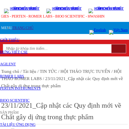
OGIES - PERTEN - ROMER LABS - BIOO SCIENTIFIC - HWASHIN
MENU
TRANG CHỦ
GIỚI THIỆU
HƯNG VIỆT CSE
AGILENT
Trang chủ
/ Tài liệu
/ TIN TỨC
/ HỘI THẢO TRỰC TUYẾN
/ HỘI
ROMER LABS
THẢO ROMER LABS
/ 23/11/2021_Cập nhật các Quy định mới về
Chất gây dị ứng trong thực phẩm
PERTEN INSTRUMENTS
BIOO SCIENTIFIC
23/11/2021_Cập nhật các Quy định mới về
SẢN PHẨM
Chất gây dị ứng trong thực phẩm
TÀI LIỆU ỨNG DỤNG