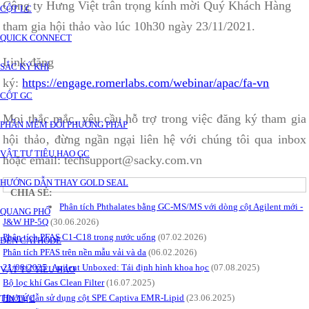
Công ty Hưng Việt trân trọng kính mời Quý Khách Hàng
CỘT LC
tham gia hội thảo vào lúc 10h30 ngày 23/11/2021.
QUICK CONNECT
Link đăng
SẮC KÝ KHÍ
ký:
https://engage.romerlabs.com/webinar/apac/fa-vn
CỘT GC
Mọi thắc mắc‚ yêu cầu hỗ trợ trong việc đăng ký tham gia
PHẦN MỀM ĐỔI PHƯƠNG PHÁP
hội thảo‚ đừng ngần ngại liên hệ với chúng tôi qua inbox
VẬT TƯ TIÊU HAO GC
hoặc email: techsupport@sacky.com.vn
HƯỚNG DẪN THAY GOLD SEAL
CHIA SẺ:
Phân tích Phthalates bằng GC-MS/MS với dòng cột Agilent mới -
QUANG PHỔ
J&W HP-5Q
(30.06.2026)
Phân tích PFAS C1-C18 trong nước uống
(07.02.2026)
ĐÈN CATHODE
Phân tích PFAS trên nền mẫu vải và da
(06.02.2026)
21/08/2025_Agilent Unboxed: Tái định hình khoa học
(07.08.2025)
VẬT TƯ TIÊU HAO
Bộ lọc khí Gas Clean Filter
(16.07.2025)
Hướng dẫn sử dụng cột SPE Captiva EMR-Lipid
(23.06.2025)
TIN TỨC