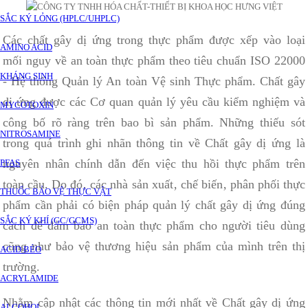
SẮC KÝ LỎNG (HPLC/UHPLC)
Các chất gây dị ứng trong thực phẩm được xếp vào loại
AMINO ACID
mối nguy về an toàn thực phẩm theo tiêu chuẩn ISO 22000
KHÁNG SINH
- Hệ thống Quản lý An toàn Vệ sinh Thực phẩm. Chất gây
dị ứng được các Cơ quan quản lý yêu cầu kiểm nghiệm và
MYCOTOXIN
công bố rõ ràng trên bao bì sản phẩm. Những thiếu sót
NITROSAMINE
trong quá trình ghi nhãn thông tin về Chất gây dị ứng là
nguyên nhân chính dẫn đến việc thu hồi thực phẩm trên
PFAS
toàn cầu. Do đó‚ các nhà sản xuất‚ chế biến‚ phân phối thực
THUỐC BẢO VỆ THỰC VẬT
phẩm cần phải có biện pháp quản lý chất gây dị ứng đúng
SẮC KÝ KHÍ (GC/GCMS)
cách để đảm bảo an toàn thực phẩm cho người tiêu dùng
cũng như bảo vệ thương hiệu sản phẩm của mình trên thị
ACID BÉO
trường.
ACRYLAMIDE
Nhằm cập nhật các thông tin mới nhất về Chất gây dị ứng
ALCOHOL