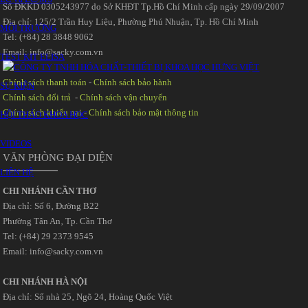
Số ĐKKD 0305243977 do Sở KHĐT Tp.Hồ Chí Minh cấp ngày 29/09/2007
Đia chỉ: 125/2 Trần Huy Liệu‚ Phường Phú Nhuận‚ Tp. Hồ Chí Minh
MÔI TRƯỜNG
Tel: (+84) 28 3848 9062
Email: info@sacky.com.vn
TEST KIT ELISA
Chính sách thanh toán
-
Chính sách bảo hành
SỰ KIỆN
Chính sách đổi trả
-
Chính sách vận chuyển
Chính sách khiếu nại
-
Chính sách bảo mật thông tin
HỘI THẢO KHOA HỌC
VIDEOS
VĂN PHÒNG ĐẠI DIỆN
LIÊN HỆ
CHI NHÁNH CẦN THƠ
Địa chỉ: Số 6‚ Đường B22
Phường Tân An‚ Tp. Cần Thơ
Tel: (+84) 29 2373 9545
Email: info@sacky.com.vn
CHI NHÁNH HÀ NỘI
Địa chỉ: Số nhà 25‚ Ngõ 24‚ Hoàng Quốc Việt