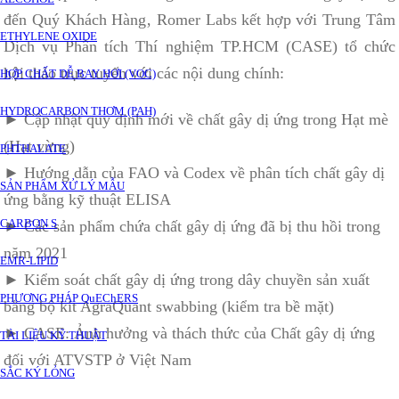
đến Quý Khách Hàng‚ Romer Labs kết hợp với Trung Tâm
ETHYLENE OXIDE
Dịch vụ Phân tích Thí nghiệm TP.HCM (CASE) tổ chức
hội thảo trực tuyến với các nội dung chính:
HỢP CHẤT DỄ BAY HƠI (VOC)
HYDROCARBON THƠM (PAH)
► Cập nhật quy định mới về chất gây dị ứng trong Hạt mè
(Hạt vừng)
PHTHALATE
► Hướng dẫn của FAO và Codex về phân tích chất gây dị
SẢN PHẨM XỬ LÝ MẪU
ứng bằng kỹ thuật ELISA
CARBON S
► Các sản phẩm chứa chất gây dị ứng đã bị thu hồi trong
năm 2021
EMR-LIPID
► Kiểm soát chất gây dị ứng trong dây chuyền sản xuất
PHƯƠNG PHÁP QuEChERS
bằng bộ kit AgraQuant swabbing (kiểm tra bề mặt)
► CASE:
Ảnh hưởng và thách thức của Chất gây dị ứng
TÀI LIỆU KỸ THUẬT
đối với ATVSTP ở Việt Nam
SẮC KÝ LỎNG