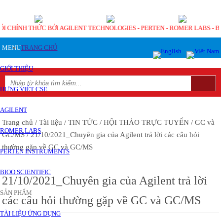
PHỐI CHÍNH THỨC BỞI AGILENT TECHNOLOGIES - PERTEN - ROMER LABS - 
MENU
TRANG CHỦ
GIỚI THIỆU
HƯNG VIỆT CSE
AGILENT
Trang chủ
/ Tài liệu
/ TIN TỨC
/ HỘI THẢO TRỰC TUYẾN
/ GC và
ROMER LABS
GC/MS
/ 21/10/2021_Chuyên gia của Agilent trả lời các câu hỏi
thường gặp về GC và GC/MS
PERTEN INSTRUMENTS
BIOO SCIENTIFIC
21/10/2021_Chuyên gia của Agilent trả lời
SẢN PHẨM
các câu hỏi thường gặp về GC và GC/MS
TÀI LIỆU ỨNG DỤNG