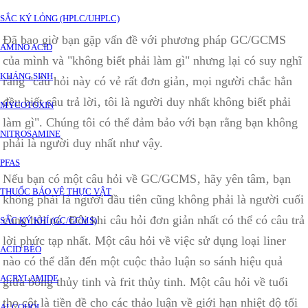
SẮC KÝ LỎNG (HPLC/UHPLC)
Đã bao giờ bạn gặp vấn đề với phương pháp GC/GCMS
AMINO ACID
của mình và "không biết phải làm gì" nhưng lại có suy nghĩ
KHÁNG SINH
rằng "câu hỏi này có vẻ rất đơn giản‚ mọi người chắc hẳn
đều biết câu trả lời‚ tôi là người duy nhất không biết phải
MYCOTOXIN
làm gì". Chúng tôi có thể đảm bảo với bạn rằng bạn không
NITROSAMINE
phải là người duy nhất như vậy.
PFAS
Nếu bạn có một câu hỏi về GC/GCMS‚ hãy yên tâm‚ bạn
THUỐC BẢO VỆ THỰC VẬT
không phải là người đầu tiên cũng không phải là người cuối
cùng hỏi nó. Đôi khi câu hỏi đơn giản nhất có thể có câu trả
SẮC KÝ KHÍ (GC/GCMS)
lời phức tạp nhất. Một câu hỏi về việc sử dụng loại liner
ACID BÉO
nào có thể dẫn đến một cuộc thảo luận so sánh hiệu quả
ACRYLAMIDE
giữa bông thủy tinh và frit thủy tinh. Một câu hỏi về tuổi
thọ cột là tiền đề cho các thảo luận về giới hạn nhiệt độ tối
ALCOHOL