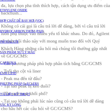
đa‚ lựa chọn pha tĩnh thích hợp‚ cách tận dụng ưu điểm của
ETHYLENE OXIDE
backflush...
HỢP CHẤT DỄ BAY HƠI (VOC)
Không có cái gọi là câu trả lời dễ dàng‚ bởi vì câu trả lời
HYDROCARBON THƠM (PAH)
luôn phụ thuộc vào nhiều yếu tố khác nhau. Do đó‚ Agilent
tổ chức hội thảo này với mong muốn trao đổi với Quý
PHTHALATE
Khách Hàng những câu hỏi mà chúng tôi thường gặp nhất
SẢN PHẨM XỬ LÝ MẪU
về GC/GCMS:
CARBON S
- Các phương pháp phù hợp phân tích bằng GC/GCMS
- Tuổi thọ cột và liner
EMR-LIPID
- Peak ma đến từ đâu?
PHƯƠNG PHÁP QuEChERS
- Tại sao peak bị kéo đuôi?
- Tần suất tune khối phổ?
TÀI LIỆU KỸ THUẬT
- Tại sao không phải lúc nào cũng có câu trả lời dễ dàng
SẮC KÝ LỎNG
cho hầu hết các câu hỏi về GC/GCMS?