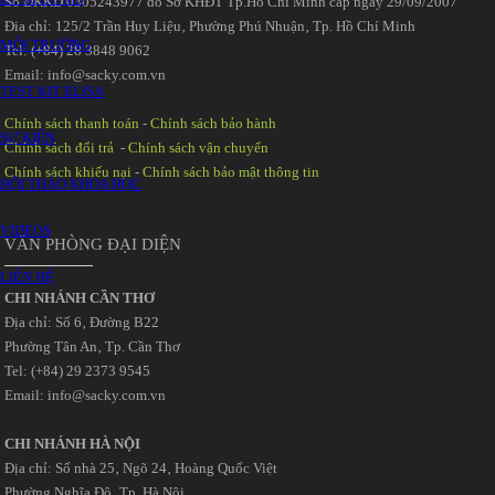
Số ĐKKD 0305243977 do Sở KHĐT Tp.Hồ Chí Minh cấp ngày 29/09/2007
Đia chỉ: 125/2 Trần Huy Liệu‚ Phường Phú Nhuận‚ Tp. Hồ Chí Minh
MÔI TRƯỜNG
Tel: (+84) 28 3848 9062
Email: info@sacky.com.vn
TEST KIT ELISA
Chính sách thanh toán
-
Chính sách bảo hành
SỰ KIỆN
Chính sách đổi trả
-
Chính sách vận chuyển
Chính sách khiếu nại
-
Chính sách bảo mật thông tin
HỘI THẢO KHOA HỌC
VIDEOS
VĂN PHÒNG ĐẠI DIỆN
LIÊN HỆ
CHI NHÁNH CẦN THƠ
Địa chỉ: Số 6‚ Đường B22
Phường Tân An‚ Tp. Cần Thơ
Tel: (+84) 29 2373 9545
Email: info@sacky.com.vn
CHI NHÁNH HÀ NỘI
Địa chỉ: Số nhà 25‚ Ngõ 24‚ Hoàng Quốc Việt
Phường Nghĩa Đô‚ Tp. Hà Nội