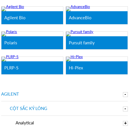
Agilent Bio
AdvanceBio
Polaris
Pursuit family
PLRP-S
Hi-Plex
AGILENT
-
CỘT SẮC KÝ LỎNG
-
Analytical
+