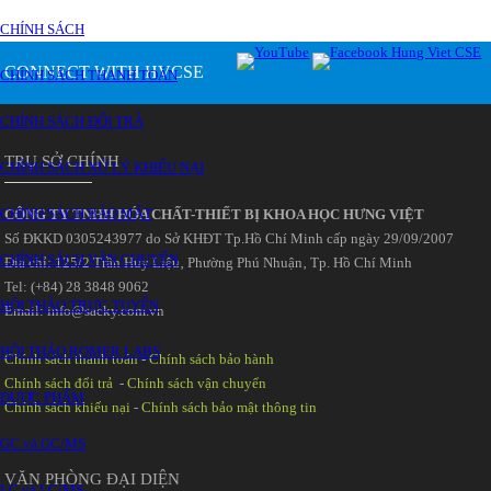
CHÍNH SÁCH
CONNECT WITH HVCSE
CHÍNH SÁCH THANH TOÁN
CHÍNH SÁCH ĐỔI TRẢ
TRỤ SỞ CHÍNH
CHÍNH SÁCH XỬ LÝ KHIẾU NẠI
CHÍNH SÁCH BẢO MẬT
CÔNG TY TNHH HÓA CHẤT-THIẾT BỊ KHOA HỌC HƯNG VIỆT
Số ĐKKD 0305243977 do Sở KHĐT Tp.Hồ Chí Minh cấp ngày 29/09/2007
CHÍNH SÁCH VẬN CHUYỂN
Đia chỉ: 125/2 Trần Huy Liệu‚ Phường Phú Nhuận‚ Tp. Hồ Chí Minh
Tel: (+84) 28 3848 9062
HỘI THẢO TRỰC TUYẾN
Email: info@sacky.com.vn
HỘI THẢO ROMER LABS
Chính sách thanh toán
-
Chính sách bảo hành
Chính sách đổi trả
-
Chính sách vận chuyển
DƯỢC PHẨM
Chính sách khiếu nại
-
Chính sách bảo mật thông tin
GC và GC/MS
VĂN PHÒNG ĐẠI DIỆN
LC và LC/MS