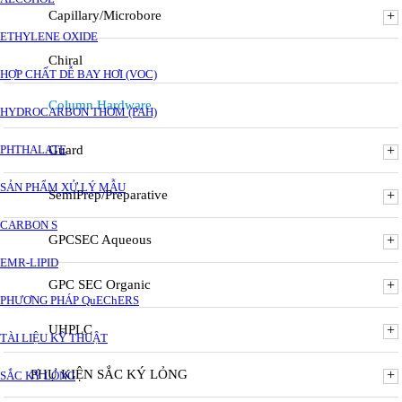
Capillary/Microbore
+
ETHYLENE OXIDE
Chiral
HỢP CHẤT DỄ BAY HƠI (VOC)
Column Hardware
HYDROCARBON THƠM (PAH)
PHTHALATE
Guard
+
SẢN PHẨM XỬ LÝ MẪU
SemiPrep/Preparative
+
CARBON S
GPCSEC Aqueous
+
EMR-LIPID
GPC SEC Organic
+
PHƯƠNG PHÁP QuEChERS
UHPLC
+
TÀI LIỆU KỸ THUẬT
PHỤ KIỆN SẮC KÝ LỎNG
+
SẮC KÝ LỎNG