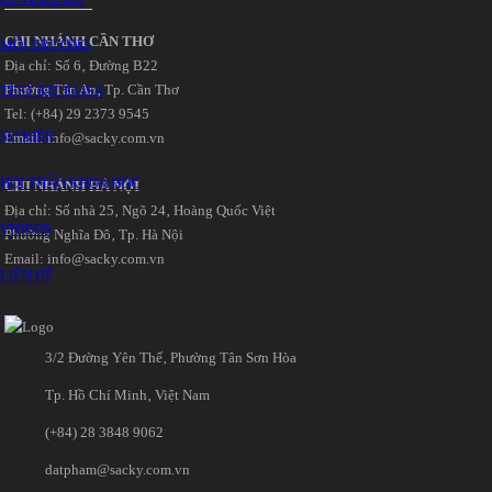
CHI NHÁNH CẦN THƠ
MÔI TRƯỜNG
Địa chỉ: Số 6‚ Đường B22
Phường Tân An‚ Tp. Cần Thơ
TEST KIT ELISA
Tel: (+84) 29 2373 9545
SỰ KIỆN
Email: info@sacky.com.vn
HỘI THẢO KHOA HỌC
CHI NHÁNH HÀ NỘI
Địa chỉ: Số nhà 25‚ Ngõ 24‚ Hoàng Quốc Việt
VIDEOS
Phường Nghĩa Đô‚ Tp. Hà Nội
Email: info@sacky.com.vn
LIÊN HỆ
3/2 Đường Yên Thế‚ Phường Tân Sơn Hòa
Tp. Hồ Chí Minh‚ Việt Nam
(+84) 28 3848 9062
datpham@sacky.com.vn