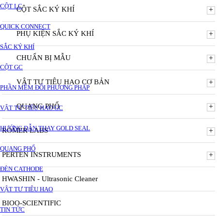
CỘT LC
CỘT SẮC KÝ KHÍ
+
QUICK CONNECT
PHỤ KIỆN SẮC KÝ KHÍ
+
SẮC KÝ KHÍ
CHUẨN BỊ MẪU
+
CỘT GC
VẬT TƯ TIÊU HAO CƠ BẢN
+
PHẦN MỀM ĐỔI PHƯƠNG PHÁP
QUANG PHỔ
+
VẬT TƯ TIÊU HAO GC
HƯỚNG DẪN THAY GOLD SEAL
ROMER LABS
+
QUANG PHỔ
PERTEN INSTRUMENTS
+
ĐÈN CATHODE
HWASHIN - Ultrasonic Cleaner
VẬT TƯ TIÊU HAO
BIOO-SCIENTIFIC
TIN TỨC