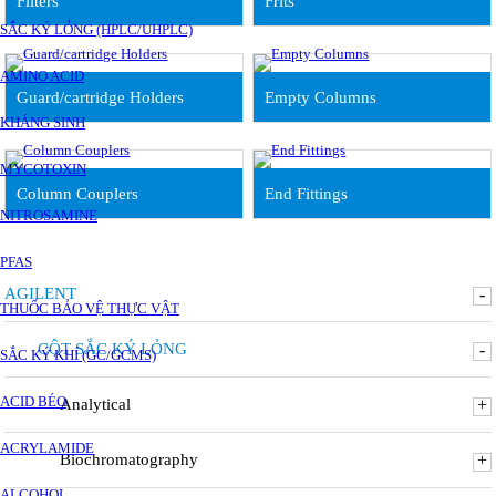
Filters
Frits
SẮC KÝ LỎNG (HPLC/UHPLC)
AMINO ACID
Guard/cartridge Holders
Empty Columns
KHÁNG SINH
MYCOTOXIN
Column Couplers
End Fittings
NITROSAMINE
PFAS
AGILENT
-
THUỐC BẢO VỆ THỰC VẬT
CỘT SẮC KÝ LỎNG
-
SẮC KÝ KHÍ (GC/GCMS)
ACID BÉO
Analytical
+
ACRYLAMIDE
Biochromatography
+
ALCOHOL