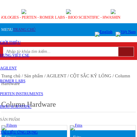
HNOLOGIES - PERTEN - ROMER LABS - BIOO SCIENTIFIC - HWASHIN
MENU
TRANG CHỦ
GIỚI THIỆU
HƯNG VIỆT CSE
AGILENT
Trang chủ
/ Sản phẩm
/ AGILENT
/ CỘT SẮC KÝ LỎNG
/ Column
ROMER LABS
Hardware
PERTEN INSTRUMENTS
Column Hardware
BIOO SCIENTIFIC
SẢN PHẨM
TÀI LIỆU ỨNG DỤNG