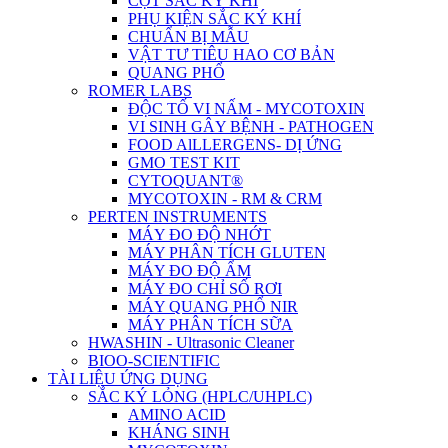
CỘT SẮC KÝ KHÍ
PHỤ KIỆN SẮC KÝ KHÍ
CHUẨN BỊ MẪU
VẬT TƯ TIÊU HAO CƠ BẢN
QUANG PHỔ
ROMER LABS
ĐỘC TỐ VI NẤM - MYCOTOXIN
VI SINH GÂY BỆNH - PATHOGEN
FOOD AlLLERGENS- DỊ ỨNG
GMO TEST KIT
CYTOQUANT®
MYCOTOXIN - RM & CRM
PERTEN INSTRUMENTS
MÁY ĐO ĐỘ NHỚT
MÁY PHÂN TÍCH GLUTEN
MÁY ĐO ĐỘ ẨM
MÁY ĐO CHỈ SỐ RƠI
MÁY QUANG PHỔ NIR
MÁY PHÂN TÍCH SỮA
HWASHIN - Ultrasonic Cleaner
BIOO-SCIENTIFIC
TÀI LIỆU ỨNG DỤNG
SẮC KÝ LỎNG (HPLC/UHPLC)
AMINO ACID
KHÁNG SINH