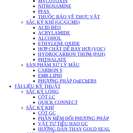
MYCOTOXIN
NITROSAMINE
PFAS
THUỐC BẢO VỆ THỰC VẬT
SẮC KÝ KHÍ (GC/GCMS)
ACID BÉO
ACRYLAMIDE
ALCOHOL
ETHYLENE OXIDE
HỢP CHẤT DỄ BAY HƠI (VOC)
HYDROCARBON THƠM (PAH)
PHTHALATE
SẢN PHẨM XỬ LÝ MẪU
CARBON S
EMR-LIPID
PHƯƠNG PHÁP QuEChERS
TÀI LIỆU KỸ THUẬT
SẮC KÝ LỎNG
CỘT LC
QUICK CONNECT
SẮC KÝ KHÍ
CỘT GC
PHẦN MỀM ĐỔI PHƯƠNG PHÁP
VẬT TƯ TIÊU HAO GC
HƯỚNG DẪN THAY GOLD SEAL