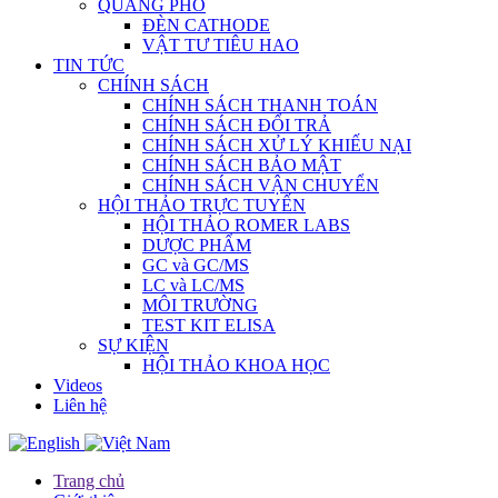
QUANG PHỔ
ĐÈN CATHODE
VẬT TƯ TIÊU HAO
TIN TỨC
CHÍNH SÁCH
CHÍNH SÁCH THANH TOÁN
CHÍNH SÁCH ĐỔI TRẢ
CHÍNH SÁCH XỬ LÝ KHIẾU NẠI
CHÍNH SÁCH BẢO MẬT
CHÍNH SÁCH VẬN CHUYỂN
HỘI THẢO TRỰC TUYẾN
HỘI THẢO ROMER LABS
DƯỢC PHẨM
GC và GC/MS
LC và LC/MS
MÔI TRƯỜNG
TEST KIT ELISA
SỰ KIỆN
HỘI THẢO KHOA HỌC
Videos
Liên hệ
Trang chủ