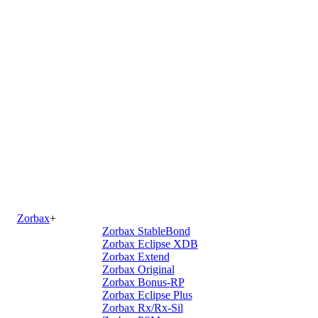
Zorbax
+
Zorbax StableBond
Zorbax Eclipse XDB
Zorbax Extend
Zorbax Original
Zorbax Bonus-RP
Zorbax Eclipse Plus
Zorbax Rx/Rx-Sil