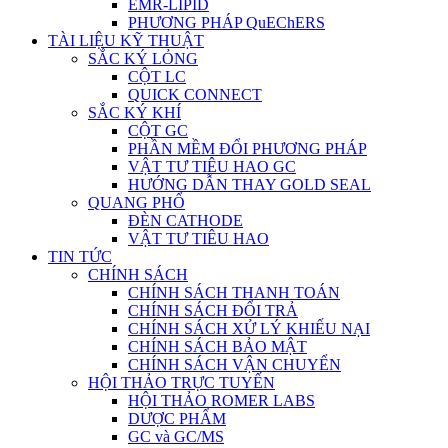
EMR-LIPID
PHƯƠNG PHÁP QuEChERS
TÀI LIỆU KỸ THUẬT
SẮC KÝ LỎNG
CỘT LC
QUICK CONNECT
SẮC KÝ KHÍ
CỘT GC
PHẦN MỀM ĐỔI PHƯƠNG PHÁP
VẬT TƯ TIÊU HAO GC
HƯỚNG DẪN THAY GOLD SEAL
QUANG PHỔ
ĐÈN CATHODE
VẬT TƯ TIÊU HAO
TIN TỨC
CHÍNH SÁCH
CHÍNH SÁCH THANH TOÁN
CHÍNH SÁCH ĐỔI TRẢ
CHÍNH SÁCH XỬ LÝ KHIẾU NẠI
CHÍNH SÁCH BẢO MẬT
CHÍNH SÁCH VẬN CHUYỂN
HỘI THẢO TRỰC TUYẾN
HỘI THẢO ROMER LABS
DƯỢC PHẨM
GC và GC/MS