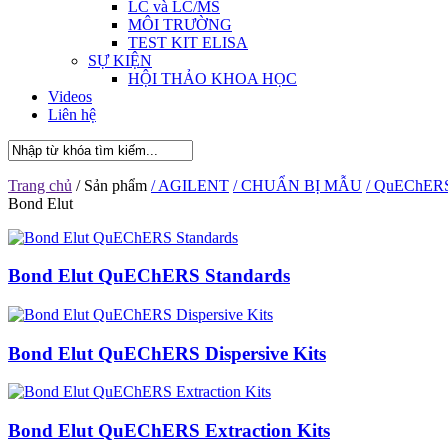
LC và LC/MS
MÔI TRƯỜNG
TEST KIT ELISA
SỰ KIỆN
HỘI THẢO KHOA HỌC
Videos
Liên hệ
Trang chủ
/ Sản phẩm
/ AGILENT
/ CHUẨN BỊ MẪU
/ QuEChER
Bond Elut
Bond Elut QuEChERS Standards
Bond Elut QuEChERS Dispersive Kits
Bond Elut QuEChERS Extraction Kits