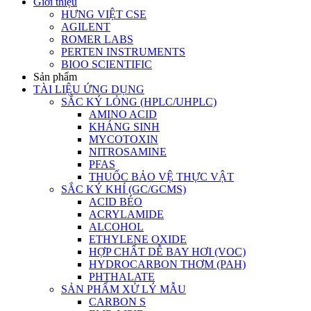
Giới thiệu
HƯNG VIỆT CSE
AGILENT
ROMER LABS
PERTEN INSTRUMENTS
BIOO SCIENTIFIC
Sản phẩm
TÀI LIỆU ỨNG DỤNG
SẮC KÝ LỎNG (HPLC/UHPLC)
AMINO ACID
KHÁNG SINH
MYCOTOXIN
NITROSAMINE
PFAS
THUỐC BẢO VỆ THỰC VẬT
SẮC KÝ KHÍ (GC/GCMS)
ACID BÉO
ACRYLAMIDE
ALCOHOL
ETHYLENE OXIDE
HỢP CHẤT DỄ BAY HƠI (VOC)
HYDROCARBON THƠM (PAH)
PHTHALATE
SẢN PHẨM XỬ LÝ MẪU
CARBON S