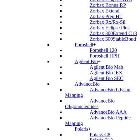
Zorbax Bonus-RP
Zorbax Extend
Zorbax Prep HT
Zorbax Rx/Rx-Sil
Zorbax Eclipse Plus
Zorbax 300Extend-C18
Zorbax 300StableBond
Poroshell
+
Poroshell 120
Poroshell HPH
Agilent Bio
+
Agilent Bio Mab
Agilent Bio IEX
Agilent Bio SEC
AdvanceBio
+
AdvanceBio Glycan
Mapping
AdvanceBio
Oligonucleotides
AdvanceBio AAA
AdvanceBio Peptide
Mapping
Polaris
+
Polaris C8