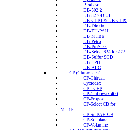
Biodiesel
DB-502.2
DB-8270D UI
DB-CLP1 & DB-CLP5
DB-Dioxin
DB-EU-PAH
DB-MTBE
DB-Petro
DB-ProSteel
DB-Select 624 for 472
DB-Sulfur SCD
DB-TPH
DB-ALC
CP (Chrompack)
+
CP-Chirasil
Cyclodex
CP-TCEP
CP-Carbowax 400
CP-Propox
CP-Select CB for
MTBE
CP-Sil PAH CB
CP-Squalane
CP-Volamine