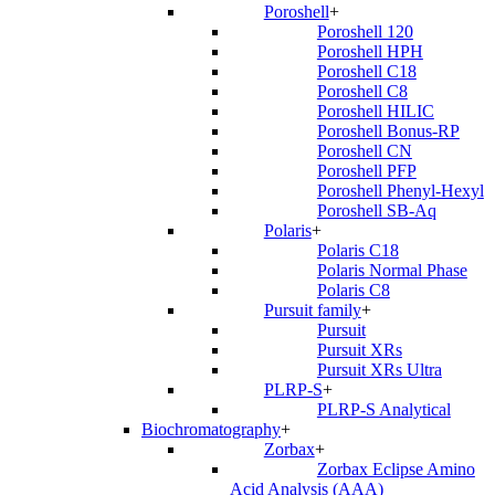
Poroshell
+
Poroshell 120
Poroshell HPH
Poroshell C18
Poroshell C8
Poroshell HILIC
Poroshell Bonus-RP
Poroshell CN
Poroshell PFP
Poroshell Phenyl-Hexyl
Poroshell SB-Aq
Polaris
+
Polaris C18
Polaris Normal Phase
Polaris C8
Pursuit family
+
Pursuit
Pursuit XRs
Pursuit XRs Ultra
PLRP-S
+
PLRP-S Analytical
Biochromatography
+
Zorbax
+
Zorbax Eclipse Amino
Acid Analysis (AAA)