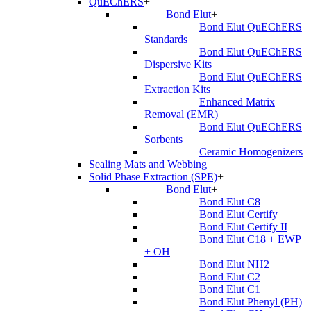
QuEChERS
+
Bond Elut
+
Bond Elut QuEChERS
Standards
Bond Elut QuEChERS
Dispersive Kits
Bond Elut QuEChERS
Extraction Kits
Enhanced Matrix
Removal (EMR)
Bond Elut QuEChERS
Sorbents
Ceramic Homogenizers
Sealing Mats and Webbing
Solid Phase Extraction (SPE)
+
Bond Elut
+
Bond Elut C8
Bond Elut Certify
Bond Elut Certify II
Bond Elut C18 + EWP
+ OH
Bond Elut NH2
Bond Elut C2
Bond Elut C1
Bond Elut Phenyl (PH)