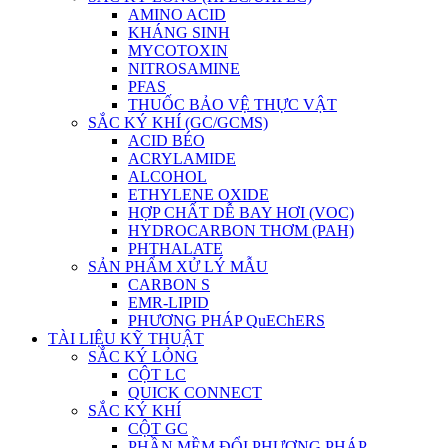
AMINO ACID
KHÁNG SINH
MYCOTOXIN
NITROSAMINE
PFAS
THUỐC BẢO VỆ THỰC VẬT
SẮC KÝ KHÍ (GC/GCMS)
ACID BÉO
ACRYLAMIDE
ALCOHOL
ETHYLENE OXIDE
HỢP CHẤT DỄ BAY HƠI (VOC)
HYDROCARBON THƠM (PAH)
PHTHALATE
SẢN PHẨM XỬ LÝ MẪU
CARBON S
EMR-LIPID
PHƯƠNG PHÁP QuEChERS
TÀI LIỆU KỸ THUẬT
SẮC KÝ LỎNG
CỘT LC
QUICK CONNECT
SẮC KÝ KHÍ
CỘT GC
PHẦN MỀM ĐỔI PHƯƠNG PHÁP