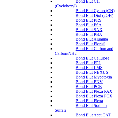
Bond Elut CH
(Cyclohexyl)
Bond Elut Cyano (CN)
Bond Elut Diol (2OH)
Bond Elut PRS
Bond Elut PSA
Bond Elut SAX
Bond Elut PBA
Bond Elut Alumina
Bond Elut Florisil
Bond Elut Carbon and
Carbon/NH2
Bond Elut Cellulose
Bond Elut PPL
Bond Elut LMS
Bond Elut NEXUS
Bond Elut Mycotoxin
Bond Elut ENV
Bond Elut PCB
Bond Elut Plexa PAX
Bond Elut Plexa PCX
Bond Elut Plexa
Bond Elut Sodium
Sulfate
Bond Elut AccuCAT