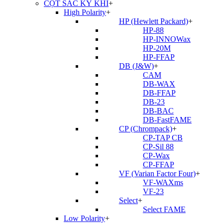
CỘT SẮC KÝ KHÍ
+
High Polarity
+
HP (Hewlett Packard)
+
HP-88
HP-INNOWax
HP-20M
HP-FFAP
DB (J&W)
+
CAM
DB-WAX
DB-FFAP
DB-23
DB-BAC
DB-FastFAME
CP (Chrompack)
+
CP-TAP CB
CP-Sil 88
CP-Wax
CP-FFAP
VF (Varian Factor Four)
+
VF-WAXms
VF-23
Select
+
Select FAME
Low Polarity
+