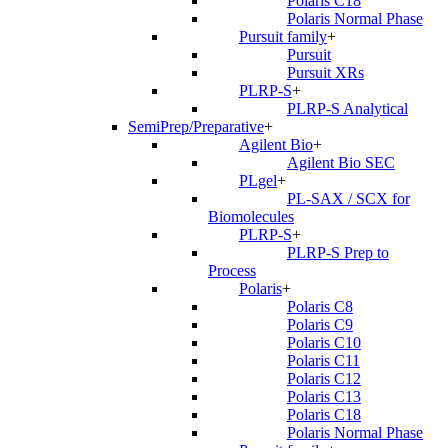
Polaris C18
Polaris Normal Phase
Pursuit family
+
Pursuit
Pursuit XRs
PLRP-S
+
PLRP-S Analytical
SemiPrep/Preparative
+
Agilent Bio
+
Agilent Bio SEC
PLgel
+
PL-SAX / SCX for
Biomolecules
PLRP-S
+
PLRP-S Prep to
Process
Polaris
+
Polaris C8
Polaris C9
Polaris C10
Polaris C11
Polaris C12
Polaris C13
Polaris C18
Polaris Normal Phase