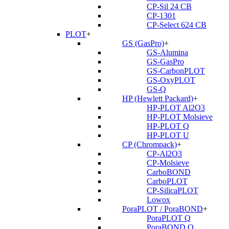
CP-Sil 24 CB
CP-1301
CP-Select 624 CB
PLOT
+
GS (GasPro)
+
GS-Alumina
GS-GasPro
GS-CarbonPLOT
GS-OxyPLOT
GS-Q
HP (Hewlett Packard)
+
HP-PLOT Al2O3
HP-PLOT Molsieve
HP-PLOT Q
HP-PLOT U
CP (Chrompack)
+
CP-Al2O3
CP-Molsieve
CarboBOND
CarboPLOT
CP-SilicaPLOT
Lowox
PoraPLOT / PoraBOND
+
PoraPLOT Q
PoraBOND Q