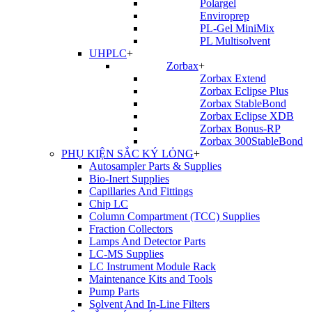
Polargel
Enviroprep
PL-Gel MiniMix
PL Multisolvent
UHPLC
+
Zorbax
+
Zorbax Extend
Zorbax Eclipse Plus
Zorbax StableBond
Zorbax Eclipse XDB
Zorbax Bonus-RP
Zorbax 300StableBond
PHỤ KIỆN SẮC KÝ LỎNG
+
Autosampler Parts & Supplies
Bio-Inert Supplies
Capillaries And Fittings
Chip LC
Column Compartment (TCC) Supplies
Fraction Collectors
Lamps And Detector Parts
LC-MS Supplies
LC Instrument Module Rack
Maintenance Kits and Tools
Pump Parts
Solvent And In-Line Filters