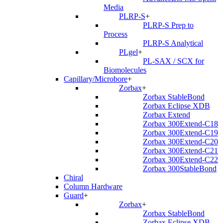
Media
PLRP-S
+
PLRP-S Prep to
Process
PLRP-S Analytical
PLgel
+
PL-SAX / SCX for
Biomolecules
Capillary/Microbore
+
Zorbax
+
Zorbax StableBond
Zorbax Eclipse XDB
Zorbax Extend
Zorbax 300Extend-C18
Zorbax 300Extend-C19
Zorbax 300Extend-C20
Zorbax 300Extend-C21
Zorbax 300Extend-C22
Zorbax 300StableBond
Chiral
Column Hardware
Guard
+
Zorbax
+
Zorbax StableBond
Zorbax Eclipse XDB