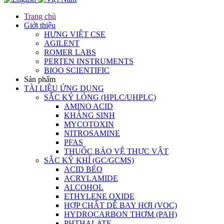
Trang chủ
Giới thiệu
HƯNG VIỆT CSE
AGILENT
ROMER LABS
PERTEN INSTRUMENTS
BIOO SCIENTIFIC
Sản phẩm
TÀI LIỆU ỨNG DỤNG
SẮC KÝ LỎNG (HPLC/UHPLC)
AMINO ACID
KHÁNG SINH
MYCOTOXIN
NITROSAMINE
PFAS
THUỐC BẢO VỆ THỰC VẬT
SẮC KÝ KHÍ (GC/GCMS)
ACID BÉO
ACRYLAMIDE
ALCOHOL
ETHYLENE OXIDE
HỢP CHẤT DỄ BAY HƠI (VOC)
HYDROCARBON THƠM (PAH)
PHTHALATE