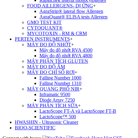
Rapidchek listeria monocytogenes
FOOD AlLLERGENS- DỊ ỨNG
+
AgraStrip® lateral flow Allergen
AgraQuant® ELISA tests Allergen
GMO TEST KIT
CYTOQUANT®
MYCOTOXIN - RM & CRM
PERTEN INSTRUMENTS
+
MÁY ĐO ĐỘ NHỚT
+
Máy đo độ nhớt RVA 4500
Máy đo độ nhớt RVA 4800
MÁY PHÂN TÍCH GLUTEN
MÁY ĐO ĐỘ ẨM
MÁY ĐO CHỈ SỐ RƠI
+
Falling Number 1000
Falling Number 1310
MÁY QUANG PHỔ NIR
+
Inframatic 9500
Diode Array 7250
MÁY PHÂN TÍCH SỮA
+
LactoScope FT-A và LactoScope FT-B
LactoScope™ 500
HWASHIN - Ultrasonic Cleaner
BIOO-SCIENTIFIC