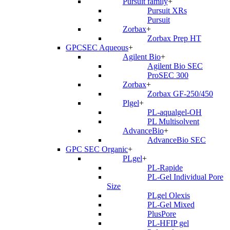
Pursuit family
+
Pursuit XRs
Pursuit
Zorbax
+
Zorbax Prep HT
GPCSEC Aqueous
+
Agilent Bio
+
Agilent Bio SEC
ProSEC 300
Zorbax
+
Zorbax GF-250/450
Plgel
+
PL-aqualgel-OH
PL Multisolvent
AdvanceBio
+
AdvanceBio SEC
GPC SEC Organic
+
PLgel
+
PL-Rapide
PL-Gel Individual Pore
Size
PLgel Olexis
PL-Gel Mixed
PlusPore
PL-HFIP gel