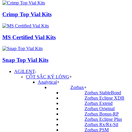
Crimp Top Vial Kits
MS Certified Vial Kits
Snap Top Vial Kits
AGILENT
-
CỘT SẮC KÝ LỎNG
+
Analytical
+
Zorbax
+
Zorbax StableBond
Zorbax Eclipse XDB
Zorbax Extend
Zorbax Original
Zorbax Bonus-RP
Zorbax Eclipse Plus
Zorbax Rx/Rx-Sil
Zorbax PSM