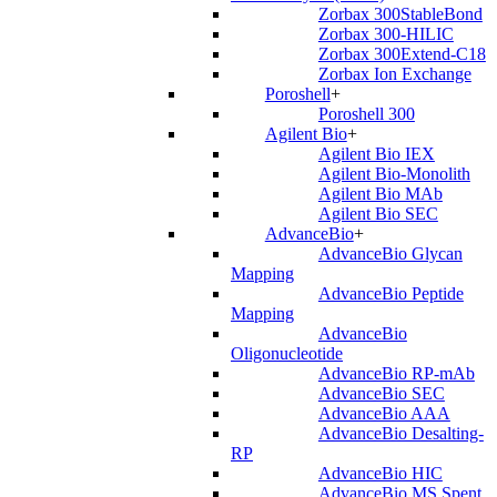
Zorbax 300StableBond
Zorbax 300-HILIC
Zorbax 300Extend-C18
Zorbax Ion Exchange
Poroshell
+
Poroshell 300
Agilent Bio
+
Agilent Bio IEX
Agilent Bio-Monolith
Agilent Bio MAb
Agilent Bio SEC
AdvanceBio
+
AdvanceBio Glycan
Mapping
AdvanceBio Peptide
Mapping
AdvanceBio
Oligonucleotide
AdvanceBio RP-mAb
AdvanceBio SEC
AdvanceBio AAA
AdvanceBio Desalting-
RP
AdvanceBio HIC
AdvanceBio MS Spent