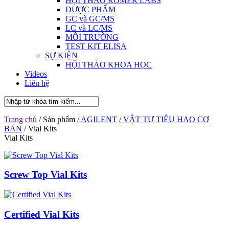
HỘI THẢO ROMER LABS
DƯỢC PHẨM
GC và GC/MS
LC và LC/MS
MÔI TRƯỜNG
TEST KIT ELISA
SỰ KIỆN
HỘI THẢO KHOA HỌC
Videos
Liên hệ
Trang chủ
/ Sản phẩm
/ AGILENT
/ VẬT TƯ TIÊU HAO CƠ
BẢN
/ Vial Kits
Vial Kits
Screw Top Vial Kits
Certified Vial Kits