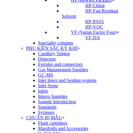
HP (Hewlett Packard)
+
HP-Chiral
HP-Fast Residual
Solvent
HP-PAS5
HP-VOC
VF (Varian Factor Four)
+
VF-DA
Speciality columns
PHỤ KIỆN SẮC KÝ KHÍ
+
Capillary Tubing
Detectors
Ferrules and connectors
Gas Management Supplies
GC-MS
Inlet liners and Sealing systems
Inlet Septa
Inlets
Intuvo Supplies
Sample Introduction
Standards
Syringes
CHUẨN BỊ MẪU
+
Flash cartridges
Manifolds and Accessories