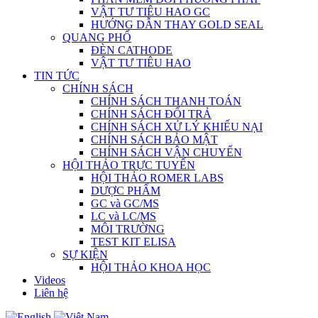
VẬT TƯ TIÊU HAO GC
HƯỚNG DẪN THAY GOLD SEAL
QUANG PHỔ
ĐÈN CATHODE
VẬT TƯ TIÊU HAO
TIN TỨC
CHÍNH SÁCH
CHÍNH SÁCH THANH TOÁN
CHÍNH SÁCH ĐỔI TRẢ
CHÍNH SÁCH XỬ LÝ KHIẾU NẠI
CHÍNH SÁCH BẢO MẬT
CHÍNH SÁCH VẬN CHUYỂN
HỘI THẢO TRỰC TUYẾN
HỘI THẢO ROMER LABS
DƯỢC PHẨM
GC và GC/MS
LC và LC/MS
MÔI TRƯỜNG
TEST KIT ELISA
SỰ KIỆN
HỘI THẢO KHOA HỌC
Videos
Liên hệ