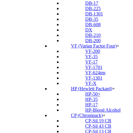
DB-17
DB-225
DB-1301
DB-35
DB-608
DX
DB-210
DB-200
VF (Varian Factor Four)
+
VF-200
VF-35
VF-17
VF-1701
VF-624ms
VF-1301
VF-X
HP (Hewlett Packard)
+
HP-50+
HP-35
HP-17
HP-Blood Alcohol
CP (Chrompack)
+
CP-Sil 19 CB
CP-Sil 43 CB
CP-Sil 13 CB