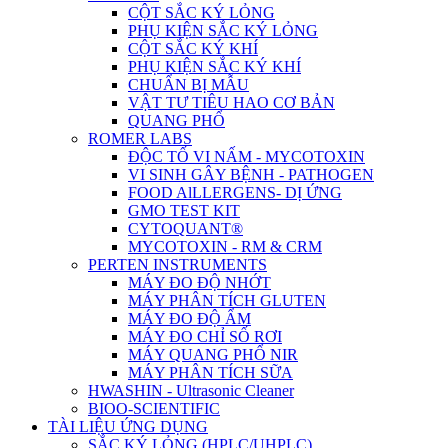
CỘT SẮC KÝ LỎNG
PHỤ KIỆN SẮC KÝ LỎNG
CỘT SẮC KÝ KHÍ
PHỤ KIỆN SẮC KÝ KHÍ
CHUẨN BỊ MẪU
VẬT TƯ TIÊU HAO CƠ BẢN
QUANG PHỔ
ROMER LABS
ĐỘC TỐ VI NẤM - MYCOTOXIN
VI SINH GÂY BỆNH - PATHOGEN
FOOD AlLLERGENS- DỊ ỨNG
GMO TEST KIT
CYTOQUANT®
MYCOTOXIN - RM & CRM
PERTEN INSTRUMENTS
MÁY ĐO ĐỘ NHỚT
MÁY PHÂN TÍCH GLUTEN
MÁY ĐO ĐỘ ẨM
MÁY ĐO CHỈ SỐ RƠI
MÁY QUANG PHỔ NIR
MÁY PHÂN TÍCH SỮA
HWASHIN - Ultrasonic Cleaner
BIOO-SCIENTIFIC
TÀI LIỆU ỨNG DỤNG
SẮC KÝ LỎNG (HPLC/UHPLC)