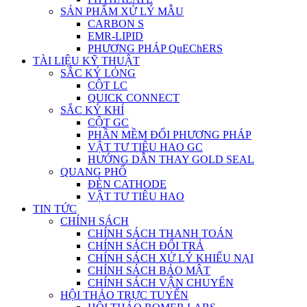
SẢN PHẨM XỬ LÝ MẪU
CARBON S
EMR-LIPID
PHƯƠNG PHÁP QuEChERS
TÀI LIỆU KỸ THUẬT
SẮC KÝ LỎNG
CỘT LC
QUICK CONNECT
SẮC KÝ KHÍ
CỘT GC
PHẦN MỀM ĐỔI PHƯƠNG PHÁP
VẬT TƯ TIÊU HAO GC
HƯỚNG DẪN THAY GOLD SEAL
QUANG PHỔ
ĐÈN CATHODE
VẬT TƯ TIÊU HAO
TIN TỨC
CHÍNH SÁCH
CHÍNH SÁCH THANH TOÁN
CHÍNH SÁCH ĐỔI TRẢ
CHÍNH SÁCH XỬ LÝ KHIẾU NẠI
CHÍNH SÁCH BẢO MẬT
CHÍNH SÁCH VẬN CHUYỂN
HỘI THẢO TRỰC TUYẾN