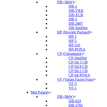
DB (J&W)
+
DB-1
DB-VRX
DB-XLB
DB-5
DB-2887
DB-SimDist
HP (Hewlett Packard)
+
HP-1
HP-5
HP-101
HP-PONA
CP (Chrompack)
+
CP-SimDist
CP-Sil 5 CB
CP-Sil 8 CB
CP-Sil 2 CB
CP-Sil PONA
VF (Varian Factor Four)
+
VF-5
VF-1
Mid Polarity
+
DB (J&W)
+
DB-624
DB-1701