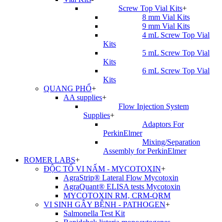
Screw Top Vial Kits
+
8 mm Vial Kits
9 mm Vial Kits
4 mL Screw Top Vial
Kits
5 mL Screw Top Vial
Kits
6 mL Screw Top Vial
Kits
QUANG PHỔ
+
AA supplies
+
Flow Injection System
Supplies
+
Adaptors For
PerkinElmer
Mixing/Separation
Assembly for PerkinElmer
ROMER LABS
+
ĐỘC TỐ VI NẤM - MYCOTOXIN
+
AgraStrip® Lateral Flow Mycotoxin
AgraQuant® ELISA tests Mycotoxin
MYCOTOXIN RM‚ CRM-QRM
VI SINH GÂY BỆNH - PATHOGEN
+
Salmonella Test Kit