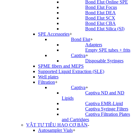
Bond Elut Online SPE
Bond Elut Focus
Bond Elut DEA
Bond Elut SCX
Bond Elut CBA
Bond Elut Silica (SI)
SPE Accessories
+
Bond Elut
+
Adapters
Empty SPE tubes + frits
Captiva
+
Disposable Syringes
SPME fibers and MEPS
Supported Liquid Extraction (SLE)
Well plates
Filtration
+
Captiva
+
Captiva ND and ND
Lipids
Captiva EMR-Lipid
Captiva Syringe Filters
Captiva Filtration Plates
and Cartridges
VẬT TƯ TIÊU HAO CƠ BẢN
-
Autosampler Vials
+