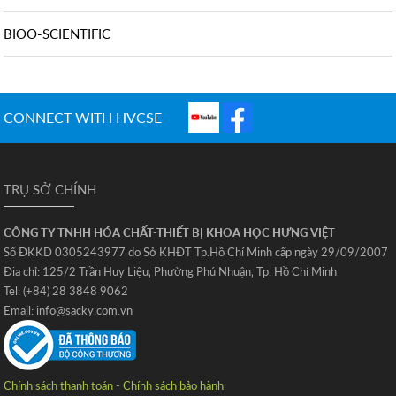
BIOO-SCIENTIFIC
CONNECT WITH HVCSE
TRỤ SỞ CHÍNH
CÔNG TY TNHH HÓA CHẤT-THIẾT BỊ KHOA HỌC HƯNG VIỆT
Số ĐKKD 0305243977 do Sở KHĐT Tp.Hồ Chí Minh cấp ngày 29/09/2007
Đia chỉ: 125/2 Trần Huy Liệu‚ Phường Phú Nhuận‚ Tp. Hồ Chí Minh
Tel: (+84) 28 3848 9062
Email: info@sacky.com.vn
Chính sách thanh toán
-
Chính sách bảo hành