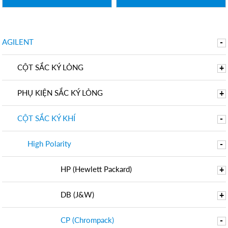
AGILENT
-
CỘT SẮC KÝ LỎNG
+
PHỤ KIỆN SẮC KÝ LỎNG
+
CỘT SẮC KÝ KHÍ
-
High Polarity
-
HP (Hewlett Packard)
+
DB (J&W)
+
CP (Chrompack)
-