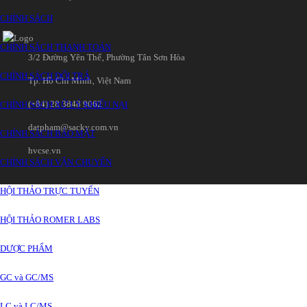
CHÍNH SÁCH
CHÍNH SÁCH THANH TOÁN
3/2 Đường Yên Thế‚ Phường Tân Sơn Hòa
CHÍNH SÁCH ĐỔI TRẢ
Tp. Hồ Chí Minh‚ Việt Nam
(+84) 28 3848 9062
CHÍNH SÁCH XỬ LÝ KHIẾU NẠI
datpham@sacky.com.vn
CHÍNH SÁCH BẢO MẬT
hvcse.vn
CHÍNH SÁCH VẬN CHUYỂN
HỘI THẢO TRỰC TUYẾN
HỘI THẢO ROMER LABS
DƯỢC PHẨM
GC và GC/MS
LC và LC/MS