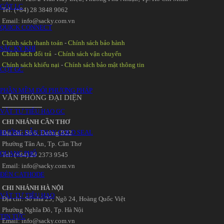
CỘT LC
Tel: (+84) 28 3848 9062
Email: info@sacky.com.vn
QUICK CONNECT
Chính sách thanh toán
-
Chính sách bảo hành
SẮC KÝ KHÍ
Chính sách đổi trả
-
Chính sách vận chuyển
Chính sách khiếu nại
-
Chính sách bảo mật thông tin
CỘT GC
PHẦN MỀM ĐỔI PHƯƠNG PHÁP
VĂN PHÒNG ĐẠI DIỆN
VẬT TƯ TIÊU HAO GC
CHI NHÁNH CẦN THƠ
HƯỚNG DẪN THAY GOLD SEAL
Địa chỉ: Số 6‚ Đường B22
Phường Tân An‚ Tp. Cần Thơ
QUANG PHỔ
Tel: (+84) 29 2373 9545
Email: info@sacky.com.vn
ĐÈN CATHODE
CHI NHÁNH HÀ NỘI
VẬT TƯ TIÊU HAO
Địa chỉ: Số nhà 25‚ Ngõ 24‚ Hoàng Quốc Việt
Phường Nghĩa Đô‚ Tp. Hà Nội
TIN TỨC
Email: info@sacky.com.vn