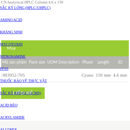
CN Analytical HPLC Column 4.6 x 150
SẮC KÝ LỎNG (HPLC/UHPLC)
AMINO ACID
KHÁNG SINH
MYCOTOXIN
Mua
NITROSAMINE
Mã sản phẩm
Pack size
UOM Description
Phase
Length
ID
PFAS
883952-705
Cyano
150 mm
4.6 mm
THUỐC BẢO VỆ THỰC VẬT
LIÊN HỆ
SẮC KÝ KHÍ (GC/GCMS)
ACID BÉO
ACRYLAMIDE
ALCOHOL