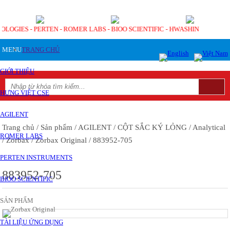
NOLOGIES - PERTEN - ROMER LABS - BIOO SCIENTIFIC - HWASHIN
MENU
TRANG CHỦ
GIỚI THIỆU
HƯNG VIỆT CSE
AGILENT
Trang chủ
/ Sản phẩm
/ AGILENT
/ CỘT SẮC KÝ LỎNG
/ Analytical
ROMER LABS
/ Zorbax
/ Zorbax Original
/ 883952-705
PERTEN INSTRUMENTS
883952-705
BIOO SCIENTIFIC
SẢN PHẨM
TÀI LIỆU ỨNG DỤNG