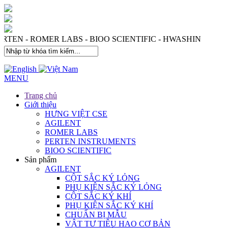
 - PERTEN - ROMER LABS - BIOO SCIENTIFIC - HWASHIN
MENU
Trang chủ
Giới thiệu
HƯNG VIỆT CSE
AGILENT
ROMER LABS
PERTEN INSTRUMENTS
BIOO SCIENTIFIC
Sản phẩm
AGILENT
CỘT SẮC KÝ LỎNG
PHỤ KIỆN SẮC KÝ LỎNG
CỘT SẮC KÝ KHÍ
PHỤ KIỆN SẮC KÝ KHÍ
CHUẨN BỊ MẪU
VẬT TƯ TIÊU HAO CƠ BẢN