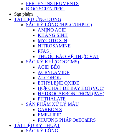
PERTEN INSTRUMENTS
BIOO SCIENTIFIC
Sản phẩm
TÀI LIỆU ỨNG DỤNG
SẮC KÝ LỎNG (HPLC/UHPLC)
AMINO ACID
KHÁNG SINH
MYCOTOXIN
NITROSAMINE
PFAS
THUỐC BẢO VỆ THỰC VẬT
SẮC KÝ KHÍ (GC/GCMS)
ACID BÉO
ACRYLAMIDE
ALCOHOL
ETHYLENE OXIDE
HỢP CHẤT DỄ BAY HƠI (VOC)
HYDROCARBON THƠM (PAH)
PHTHALATE
SẢN PHẨM XỬ LÝ MẪU
CARBON S
EMR-LIPID
PHƯƠNG PHÁP QuEChERS
TÀI LIỆU KỸ THUẬT
SẮC KÝ LỎNG