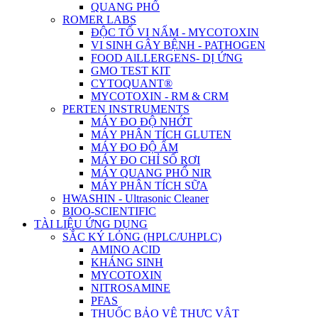
QUANG PHỔ
ROMER LABS
ĐỘC TỐ VI NẤM - MYCOTOXIN
VI SINH GÂY BỆNH - PATHOGEN
FOOD AlLLERGENS- DỊ ỨNG
GMO TEST KIT
CYTOQUANT®
MYCOTOXIN - RM & CRM
PERTEN INSTRUMENTS
MÁY ĐO ĐỘ NHỚT
MÁY PHÂN TÍCH GLUTEN
MÁY ĐO ĐỘ ẨM
MÁY ĐO CHỈ SỐ RƠI
MÁY QUANG PHỔ NIR
MÁY PHÂN TÍCH SỮA
HWASHIN - Ultrasonic Cleaner
BIOO-SCIENTIFIC
TÀI LIỆU ỨNG DỤNG
SẮC KÝ LỎNG (HPLC/UHPLC)
AMINO ACID
KHÁNG SINH
MYCOTOXIN
NITROSAMINE
PFAS
THUỐC BẢO VỆ THỰC VẬT