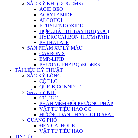
SẮC KÝ KHÍ (GC/GCMS)
ACID BÉO
ACRYLAMIDE
ALCOHOL
ETHYLENE OXIDE
HỢP CHẤT DỄ BAY HƠI (VOC)
HYDROCARBON THƠM (PAH)
PHTHALATE
SẢN PHẨM XỬ LÝ MẪU
CARBON S
EMR-LIPID
PHƯƠNG PHÁP QuEChERS
TÀI LIỆU KỸ THUẬT
SẮC KÝ LỎNG
CỘT LC
QUICK CONNECT
SẮC KÝ KHÍ
CỘT GC
PHẦN MỀM ĐỔI PHƯƠNG PHÁP
VẬT TƯ TIÊU HAO GC
HƯỚNG DẪN THAY GOLD SEAL
QUANG PHỔ
ĐÈN CATHODE
VẬT TƯ TIÊU HAO
TIN TỨC