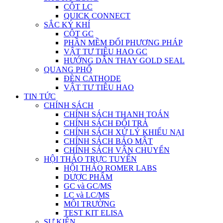
CỘT LC
QUICK CONNECT
SẮC KÝ KHÍ
CỘT GC
PHẦN MỀM ĐỔI PHƯƠNG PHÁP
VẬT TƯ TIÊU HAO GC
HƯỚNG DẪN THAY GOLD SEAL
QUANG PHỔ
ĐÈN CATHODE
VẬT TƯ TIÊU HAO
TIN TỨC
CHÍNH SÁCH
CHÍNH SÁCH THANH TOÁN
CHÍNH SÁCH ĐỔI TRẢ
CHÍNH SÁCH XỬ LÝ KHIẾU NẠI
CHÍNH SÁCH BẢO MẬT
CHÍNH SÁCH VẬN CHUYỂN
HỘI THẢO TRỰC TUYẾN
HỘI THẢO ROMER LABS
DƯỢC PHẨM
GC và GC/MS
LC và LC/MS
MÔI TRƯỜNG
TEST KIT ELISA
SỰ KIỆN