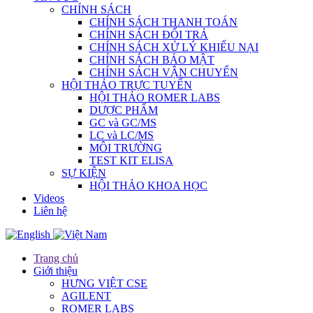
CHÍNH SÁCH
CHÍNH SÁCH THANH TOÁN
CHÍNH SÁCH ĐỔI TRẢ
CHÍNH SÁCH XỬ LÝ KHIẾU NẠI
CHÍNH SÁCH BẢO MẬT
CHÍNH SÁCH VẬN CHUYỂN
HỘI THẢO TRỰC TUYẾN
HỘI THẢO ROMER LABS
DƯỢC PHẨM
GC và GC/MS
LC và LC/MS
MÔI TRƯỜNG
TEST KIT ELISA
SỰ KIỆN
HỘI THẢO KHOA HỌC
Videos
Liên hệ
Trang chủ
Giới thiệu
HƯNG VIỆT CSE
AGILENT
ROMER LABS