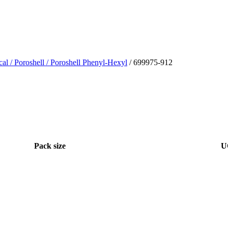
cal
/ Poroshell
/ Poroshell Phenyl-Hexyl
/ 699975-912
Pack size
U