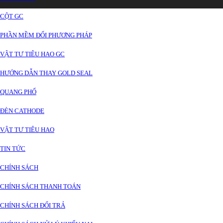
CỘT GC
PHẦN MỀM ĐỔI PHƯƠNG PHÁP
VẬT TƯ TIÊU HAO GC
HƯỚNG DẪN THAY GOLD SEAL
QUANG PHỔ
ĐÈN CATHODE
VẬT TƯ TIÊU HAO
TIN TỨC
CHÍNH SÁCH
CHÍNH SÁCH THANH TOÁN
CHÍNH SÁCH ĐỔI TRẢ