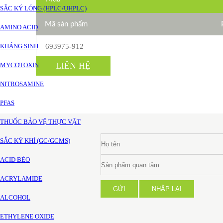
SẮC KÝ LỎNG (HPLC/UHPLC)
Mã sản phẩm
AMINO ACID
KHÁNG SINH
693975-912
LIÊN HỆ
MYCOTOXIN
NITROSAMINE
PFAS
THUỐC BẢO VỆ THỰC VẬT
SẮC KÝ KHÍ (GC/GCMS)
ACID BÉO
ACRYLAMIDE
GỬI
NHẬP LẠI
ALCOHOL
ETHYLENE OXIDE