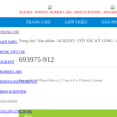
AGILENT TECHNOLOGIES - PERTEN - ROMER LABS - BIOO SCIENTIFIC - H
TRANG CHỦ
GIỚI THIỆU
SẢN P
TRANG CHỦ
Trang chủ
/ Sản phẩm
/ AGILENT
/ CỘT SẮC KÝ LỎNG
/ 
GIỚI THIỆU
HƯNG VIỆT CSE
693975-912
AGILENT
ROMER LABS
Poroshell 120 Phenyl-Hexyl, 2.7um, 4.6 x 150mm, Column
PERTEN INSTRUMENTS
BIOO SCIENTIFIC
SẢN PHẨM
TÀI LIỆU ỨNG DỤNG
Mua