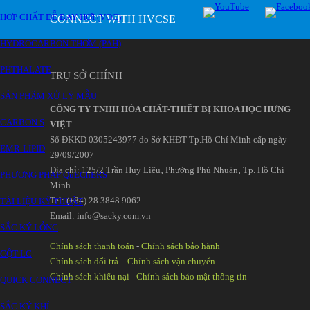
HỢP CHẤT DỄ BAY HƠI (VOC)
CONNECT WITH HVCSE
HYDROCARBON THƠM (PAH)
PHTHALATE
TRỤ SỞ CHÍNH
SẢN PHẨM XỬ LÝ MẪU
CÔNG TY TNHH HÓA CHẤT-THIẾT BỊ KHOA HỌC HƯNG
CARBON S
VIỆT
Số ĐKKD 0305243977 do Sở KHĐT Tp.Hồ Chí Minh cấp ngày
EMR-LIPID
29/09/2007
Đia chỉ: 125/2 Trần Huy Liệu‚ Phường Phú Nhuận‚ Tp. Hồ Chí
PHƯƠNG PHÁP QuEChERS
Minh
Tel: (+84) 28 3848 9062
TÀI LIỆU KỸ THUẬT
Email: info@sacky.com.vn
SẮC KÝ LỎNG
Chính sách thanh toán
-
Chính sách bảo hành
CỘT LC
Chính sách đổi trả
-
Chính sách vận chuyển
Chính sách khiếu nại
-
Chính sách bảo mật thông tin
QUICK CONNECT
SẮC KÝ KHÍ