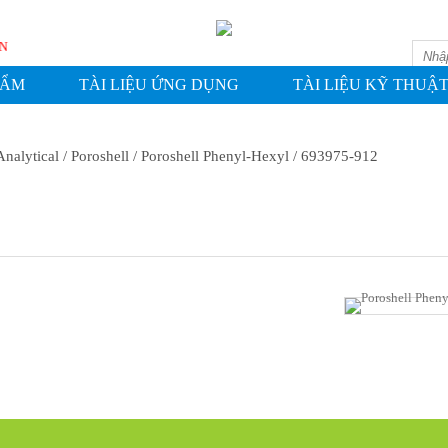
WASHIN
HẨM
TÀI LIỆU ỨNG DỤNG
TÀI LIỆU KỸ THUẬ
Analytical
/ Poroshell
/ Poroshell Phenyl-Hexyl
/ 693975-912