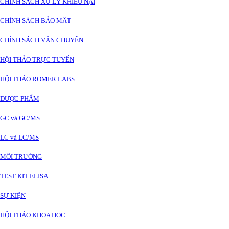
CHÍNH SÁCH XỬ LÝ KHIẾU NẠI
CHÍNH SÁCH BẢO MẬT
CHÍNH SÁCH VẬN CHUYỂN
HỘI THẢO TRỰC TUYẾN
HỘI THẢO ROMER LABS
DƯỢC PHẨM
GC và GC/MS
LC và LC/MS
MÔI TRƯỜNG
TEST KIT ELISA
SỰ KIỆN
HỘI THẢO KHOA HỌC