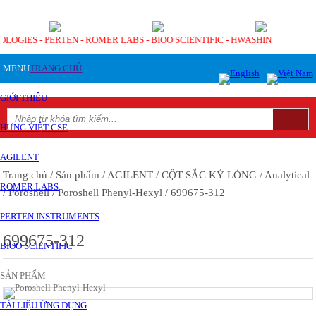
OLOGIES - PERTEN - ROMER LABS - BIOO SCIENTIFIC - HWASHIN
MENU
TRANG CHỦ
GIỚI THIỆU
HƯNG VIỆT CSE
AGILENT
Trang chủ
/ Sản phẩm
/ AGILENT
/ CỘT SẮC KÝ LỎNG
/ Analytical
ROMER LABS
/ Poroshell
/ Poroshell Phenyl-Hexyl
/ 699675-312
PERTEN INSTRUMENTS
699675-312
BIOO SCIENTIFIC
SẢN PHẨM
TÀI LIỆU ỨNG DỤNG