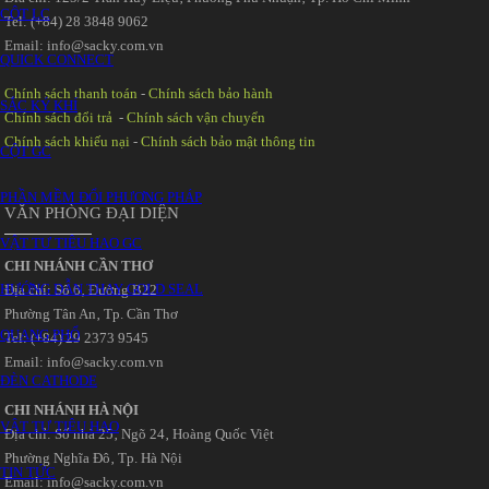
CỘT LC
Tel: (+84) 28 3848 9062
Email: info@sacky.com.vn
QUICK CONNECT
Chính sách thanh toán
-
Chính sách bảo hành
SẮC KÝ KHÍ
Chính sách đổi trả
-
Chính sách vận chuyển
Chính sách khiếu nại
-
Chính sách bảo mật thông tin
CỘT GC
PHẦN MỀM ĐỔI PHƯƠNG PHÁP
VĂN PHÒNG ĐẠI DIỆN
VẬT TƯ TIÊU HAO GC
CHI NHÁNH CẦN THƠ
HƯỚNG DẪN THAY GOLD SEAL
Địa chỉ: Số 6‚ Đường B22
Phường Tân An‚ Tp. Cần Thơ
QUANG PHỔ
Tel: (+84) 29 2373 9545
Email: info@sacky.com.vn
ĐÈN CATHODE
CHI NHÁNH HÀ NỘI
VẬT TƯ TIÊU HAO
Địa chỉ: Số nhà 25‚ Ngõ 24‚ Hoàng Quốc Việt
Phường Nghĩa Đô‚ Tp. Hà Nội
TIN TỨC
Email: info@sacky.com.vn