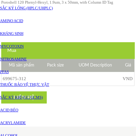
Poroshell 120 Phenyl-Hexyl, 1.9um, 3 x 50mm, with Column ID Tag
SẮC KÝ LỎNG (HPLC/UHPLC)
AMINO ACID
KHÁNG SINH
MYCOTOXIN
Mua
NITROSAMINE
Mã sản phẩm
Pack size
UOM Description
Giá
PFAS
699675-312
VND
THUỐC BẢO VỆ THỰC VẬT
LIÊN HỆ
SẮC KÝ KHÍ (GC/GCMS)
ACID BÉO
ACRYLAMIDE
ALCOHOL