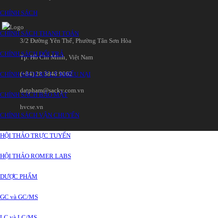
CHÍNH SÁCH
CHÍNH SÁCH THANH TOÁN
3/2 Đường Yên Thế‚ Phường Tân Sơn Hòa
CHÍNH SÁCH ĐỔI TRẢ
Tp. Hồ Chí Minh‚ Việt Nam
(+84) 28 3848 9062
CHÍNH SÁCH XỬ LÝ KHIẾU NẠI
datpham@sacky.com.vn
CHÍNH SÁCH BẢO MẬT
hvcse.vn
CHÍNH SÁCH VẬN CHUYỂN
HỘI THẢO TRỰC TUYẾN
HỘI THẢO ROMER LABS
DƯỢC PHẨM
GC và GC/MS
LC và LC/MS