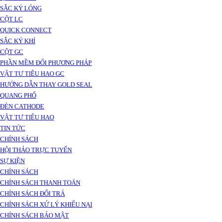
SẮC KÝ LỎNG
CỘT LC
QUICK CONNECT
SẮC KÝ KHÍ
CỘT GC
PHẦN MỀM ĐỔI PHƯƠNG PHÁP
VẬT TƯ TIÊU HAO GC
HƯỚNG DẪN THAY GOLD SEAL
QUANG PHỔ
ĐÈN CATHODE
VẬT TƯ TIÊU HAO
TIN TỨC
CHÍNH SÁCH
HỘI THẢO TRỰC TUYẾN
SỰ KIỆN
CHÍNH SÁCH
CHÍNH SÁCH THANH TOÁN
CHÍNH SÁCH ĐỔI TRẢ
CHÍNH SÁCH XỬ LÝ KHIẾU NẠI
CHÍNH SÁCH BẢO MẬT