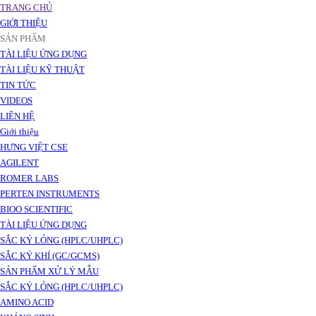
TRANG CHỦ
GIỚI THIỆU
SẢN PHẨM
TÀI LIỆU ỨNG DỤNG
TÀI LIỆU KỸ THUẬT
TIN TỨC
VIDEOS
LIÊN HỆ
Giới thiệu
HƯNG VIỆT CSE
AGILENT
ROMER LABS
PERTEN INSTRUMENTS
BIOO SCIENTIFIC
TÀI LIỆU ỨNG DỤNG
SẮC KÝ LỎNG (HPLC/UHPLC)
SẮC KÝ KHÍ (GC/GCMS)
SẢN PHẨM XỬ LÝ MẪU
SẮC KÝ LỎNG (HPLC/UHPLC)
AMINO ACID