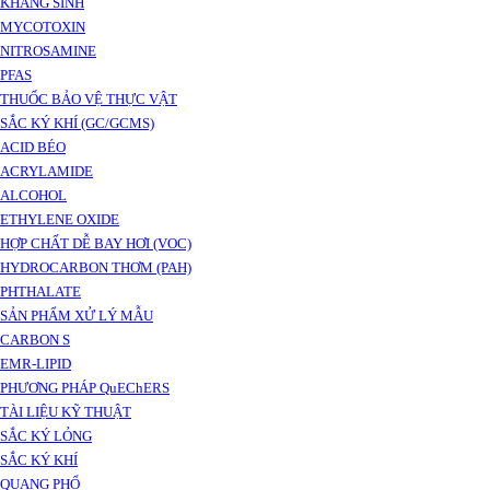
KHÁNG SINH
MYCOTOXIN
NITROSAMINE
PFAS
THUỐC BẢO VỆ THỰC VẬT
SẮC KÝ KHÍ (GC/GCMS)
ACID BÉO
ACRYLAMIDE
ALCOHOL
ETHYLENE OXIDE
HỢP CHẤT DỄ BAY HƠI (VOC)
HYDROCARBON THƠM (PAH)
PHTHALATE
SẢN PHẨM XỬ LÝ MẪU
CARBON S
EMR-LIPID
PHƯƠNG PHÁP QuEChERS
TÀI LIỆU KỸ THUẬT
SẮC KÝ LỎNG
SẮC KÝ KHÍ
QUANG PHỔ