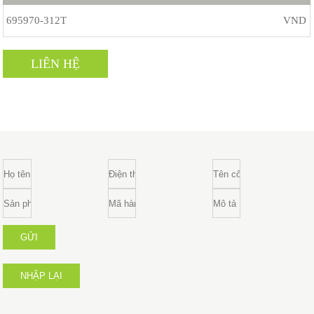
695970-312T
VND
LIÊN HỆ
GỬI
NHẬP LẠI