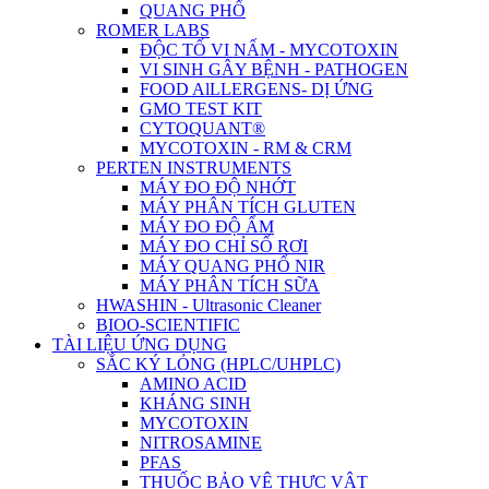
QUANG PHỔ
ROMER LABS
ĐỘC TỐ VI NẤM - MYCOTOXIN
VI SINH GÂY BỆNH - PATHOGEN
FOOD AlLLERGENS- DỊ ỨNG
GMO TEST KIT
CYTOQUANT®
MYCOTOXIN - RM & CRM
PERTEN INSTRUMENTS
MÁY ĐO ĐỘ NHỚT
MÁY PHÂN TÍCH GLUTEN
MÁY ĐO ĐỘ ẨM
MÁY ĐO CHỈ SỐ RƠI
MÁY QUANG PHỔ NIR
MÁY PHÂN TÍCH SỮA
HWASHIN - Ultrasonic Cleaner
BIOO-SCIENTIFIC
TÀI LIỆU ỨNG DỤNG
SẮC KÝ LỎNG (HPLC/UHPLC)
AMINO ACID
KHÁNG SINH
MYCOTOXIN
NITROSAMINE
PFAS
THUỐC BẢO VỆ THỰC VẬT