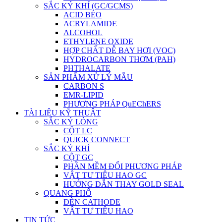
SẮC KÝ KHÍ (GC/GCMS)
ACID BÉO
ACRYLAMIDE
ALCOHOL
ETHYLENE OXIDE
HỢP CHẤT DỄ BAY HƠI (VOC)
HYDROCARBON THƠM (PAH)
PHTHALATE
SẢN PHẨM XỬ LÝ MẪU
CARBON S
EMR-LIPID
PHƯƠNG PHÁP QuEChERS
TÀI LIỆU KỸ THUẬT
SẮC KÝ LỎNG
CỘT LC
QUICK CONNECT
SẮC KÝ KHÍ
CỘT GC
PHẦN MỀM ĐỔI PHƯƠNG PHÁP
VẬT TƯ TIÊU HAO GC
HƯỚNG DẪN THAY GOLD SEAL
QUANG PHỔ
ĐÈN CATHODE
VẬT TƯ TIÊU HAO
TIN TỨC