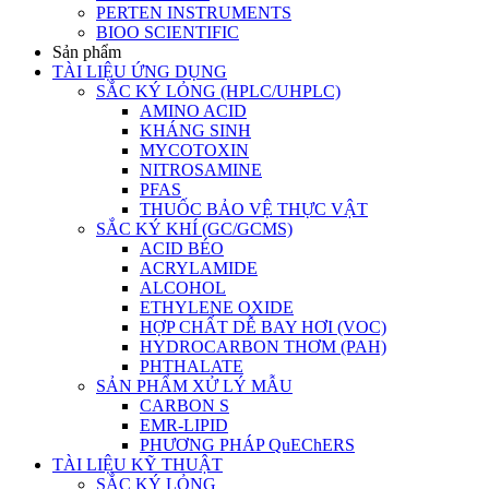
PERTEN INSTRUMENTS
BIOO SCIENTIFIC
Sản phẩm
TÀI LIỆU ỨNG DỤNG
SẮC KÝ LỎNG (HPLC/UHPLC)
AMINO ACID
KHÁNG SINH
MYCOTOXIN
NITROSAMINE
PFAS
THUỐC BẢO VỆ THỰC VẬT
SẮC KÝ KHÍ (GC/GCMS)
ACID BÉO
ACRYLAMIDE
ALCOHOL
ETHYLENE OXIDE
HỢP CHẤT DỄ BAY HƠI (VOC)
HYDROCARBON THƠM (PAH)
PHTHALATE
SẢN PHẨM XỬ LÝ MẪU
CARBON S
EMR-LIPID
PHƯƠNG PHÁP QuEChERS
TÀI LIỆU KỸ THUẬT
SẮC KÝ LỎNG