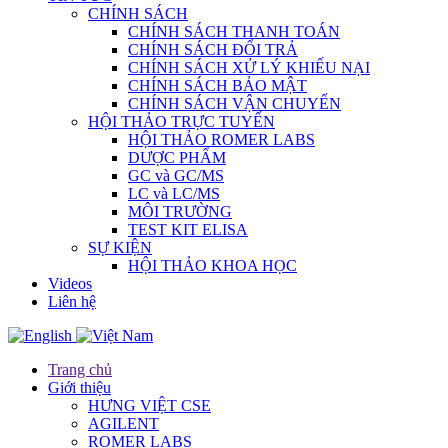
CHÍNH SÁCH
CHÍNH SÁCH THANH TOÁN
CHÍNH SÁCH ĐỔI TRẢ
CHÍNH SÁCH XỬ LÝ KHIẾU NẠI
CHÍNH SÁCH BẢO MẬT
CHÍNH SÁCH VẬN CHUYỂN
HỘI THẢO TRỰC TUYẾN
HỘI THẢO ROMER LABS
DƯỢC PHẨM
GC và GC/MS
LC và LC/MS
MÔI TRƯỜNG
TEST KIT ELISA
SỰ KIỆN
HỘI THẢO KHOA HỌC
Videos
Liên hệ
Trang chủ
Giới thiệu
HƯNG VIỆT CSE
AGILENT
ROMER LABS