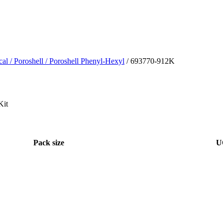
cal
/ Poroshell
/ Poroshell Phenyl-Hexyl
/ 693770-912K
Kit
Pack size
U