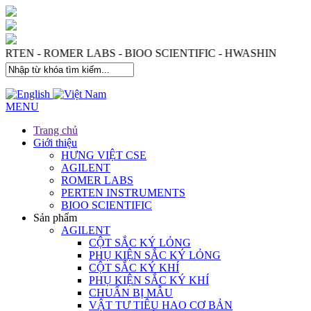
 - PERTEN - ROMER LABS - BIOO SCIENTIFIC - HWASHI
MENU
Trang chủ
Giới thiệu
HƯNG VIỆT CSE
AGILENT
ROMER LABS
PERTEN INSTRUMENTS
BIOO SCIENTIFIC
Sản phẩm
AGILENT
CỘT SẮC KÝ LỎNG
PHỤ KIỆN SẮC KÝ LỎNG
CỘT SẮC KÝ KHÍ
PHỤ KIỆN SẮC KÝ KHÍ
CHUẨN BỊ MẪU
VẬT TƯ TIÊU HAO CƠ BẢN