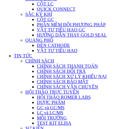
CỘT LC
QUICK CONNECT
SẮC KÝ KHÍ
CỘT GC
PHẦN MỀM ĐỔI PHƯƠNG PHÁP
VẬT TƯ TIÊU HAO GC
HƯỚNG DẪN THAY GOLD SEAL
QUANG PHỔ
ĐÈN CATHODE
VẬT TƯ TIÊU HAO
TIN TỨC
CHÍNH SÁCH
CHÍNH SÁCH THANH TOÁN
CHÍNH SÁCH ĐỔI TRẢ
CHÍNH SÁCH XỬ LÝ KHIẾU NẠI
CHÍNH SÁCH BẢO MẬT
CHÍNH SÁCH VẬN CHUYỂN
HỘI THẢO TRỰC TUYẾN
HỘI THẢO ROMER LABS
DƯỢC PHẨM
GC và GC/MS
LC và LC/MS
MÔI TRƯỜNG
TEST KIT ELISA
SỰ KIỆN