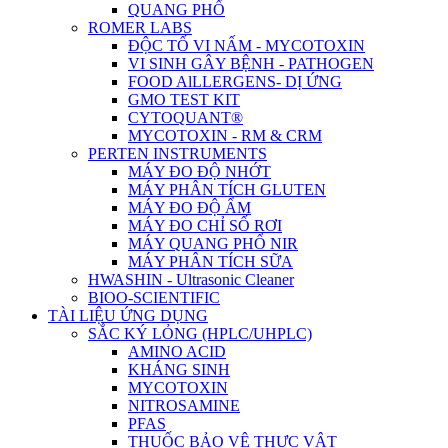
QUANG PHỔ
ROMER LABS
ĐỘC TỐ VI NẤM - MYCOTOXIN
VI SINH GÂY BỆNH - PATHOGEN
FOOD AlLLERGENS- DỊ ỨNG
GMO TEST KIT
CYTOQUANT®
MYCOTOXIN - RM & CRM
PERTEN INSTRUMENTS
MÁY ĐO ĐỘ NHỚT
MÁY PHÂN TÍCH GLUTEN
MÁY ĐO ĐỘ ẨM
MÁY ĐO CHỈ SỐ RƠI
MÁY QUANG PHỔ NIR
MÁY PHÂN TÍCH SỮA
HWASHIN - Ultrasonic Cleaner
BIOO-SCIENTIFIC
TÀI LIỆU ỨNG DỤNG
SẮC KÝ LỎNG (HPLC/UHPLC)
AMINO ACID
KHÁNG SINH
MYCOTOXIN
NITROSAMINE
PFAS
THUỐC BẢO VỆ THỰC VẬT