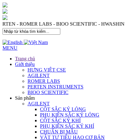
S - PERTEN - ROMER LABS - BIOO SCIENTIFIC - HWASHI
MENU
Trang chủ
Giới thiệu
HƯNG VIỆT CSE
AGILENT
ROMER LABS
PERTEN INSTRUMENTS
BIOO SCIENTIFIC
Sản phẩm
AGILENT
CỘT SẮC KÝ LỎNG
PHỤ KIỆN SẮC KÝ LỎNG
CỘT SẮC KÝ KHÍ
PHỤ KIỆN SẮC KÝ KHÍ
CHUẨN BỊ MẪU
VẬT TƯ TIÊU HAO CƠ BẢN