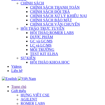
CHÍNH SÁCH
CHÍNH SÁCH THANH TOÁN
CHÍNH SÁCH ĐỔI TRẢ
CHÍNH SÁCH XỬ LÝ KHIẾU NẠI
CHÍNH SÁCH BẢO MẬT
CHÍNH SÁCH VẬN CHUYỂN
HỘI THẢO TRỰC TUYẾN
HỘI THẢO ROMER LABS
DƯỢC PHẨM
GC và GC/MS
LC và LC/MS
MÔI TRƯỜNG
TEST KIT ELISA
SỰ KIỆN
HỘI THẢO KHOA HỌC
Videos
Liên hệ
Trang chủ
Giới thiệu
HƯNG VIỆT CSE
AGILENT
ROMER LABS