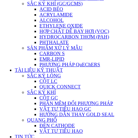
SẮC KÝ KHÍ (GC/GCMS)
ACID BÉO
ACRYLAMIDE
ALCOHOL
ETHYLENE OXIDE
HỢP CHẤT DỄ BAY HƠI (VOC)
HYDROCARBON THƠM (PAH)
PHTHALATE
SẢN PHẨM XỬ LÝ MẪU
CARBON S
EMR-LIPID
PHƯƠNG PHÁP QuEChERS
TÀI LIỆU KỸ THUẬT
SẮC KÝ LỎNG
CỘT LC
QUICK CONNECT
SẮC KÝ KHÍ
CỘT GC
PHẦN MỀM ĐỔI PHƯƠNG PHÁP
VẬT TƯ TIÊU HAO GC
HƯỚNG DẪN THAY GOLD SEAL
QUANG PHỔ
ĐÈN CATHODE
VẬT TƯ TIÊU HAO
TIN TỨC