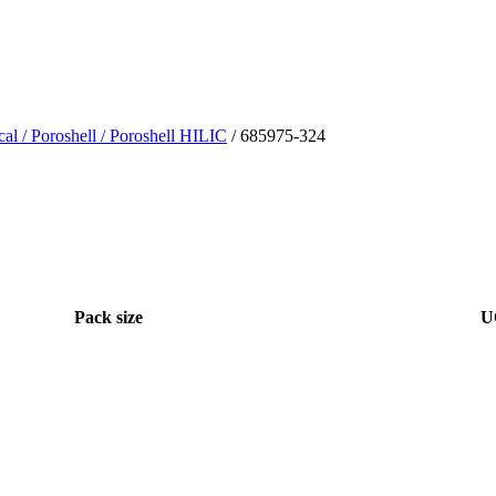
cal
/ Poroshell
/ Poroshell HILIC
/ 685975-324
Pack size
U