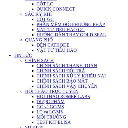
CỘT LC
QUICK CONNECT
SẮC KÝ KHÍ
CỘT GC
PHẦN MỀM ĐỔI PHƯƠNG PHÁP
VẬT TƯ TIÊU HAO GC
HƯỚNG DẪN THAY GOLD SEAL
QUANG PHỔ
ĐÈN CATHODE
VẬT TƯ TIÊU HAO
TIN TỨC
CHÍNH SÁCH
CHÍNH SÁCH THANH TOÁN
CHÍNH SÁCH ĐỔI TRẢ
CHÍNH SÁCH XỬ LÝ KHIẾU NẠI
CHÍNH SÁCH BẢO MẬT
CHÍNH SÁCH VẬN CHUYỂN
HỘI THẢO TRỰC TUYẾN
HỘI THẢO ROMER LABS
DƯỢC PHẨM
GC và GC/MS
LC và LC/MS
MÔI TRƯỜNG
TEST KIT ELISA
SỰ KIỆN