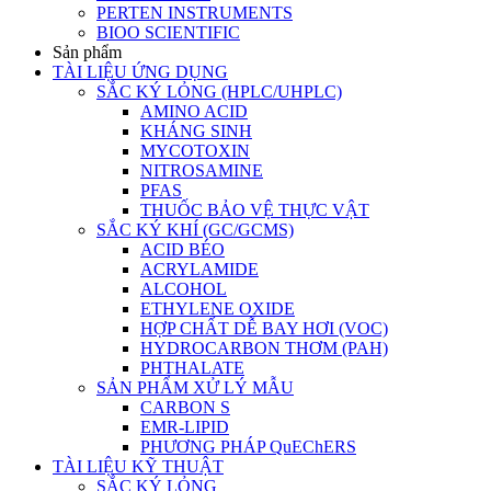
PERTEN INSTRUMENTS
BIOO SCIENTIFIC
Sản phẩm
TÀI LIỆU ỨNG DỤNG
SẮC KÝ LỎNG (HPLC/UHPLC)
AMINO ACID
KHÁNG SINH
MYCOTOXIN
NITROSAMINE
PFAS
THUỐC BẢO VỆ THỰC VẬT
SẮC KÝ KHÍ (GC/GCMS)
ACID BÉO
ACRYLAMIDE
ALCOHOL
ETHYLENE OXIDE
HỢP CHẤT DỄ BAY HƠI (VOC)
HYDROCARBON THƠM (PAH)
PHTHALATE
SẢN PHẨM XỬ LÝ MẪU
CARBON S
EMR-LIPID
PHƯƠNG PHÁP QuEChERS
TÀI LIỆU KỸ THUẬT
SẮC KÝ LỎNG