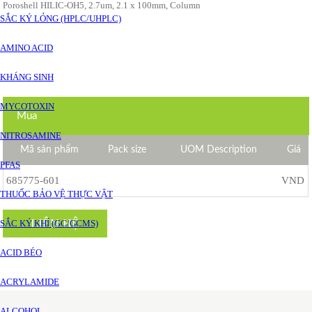
Poroshell HILIC-OH5, 2.7um, 2.1 x 100mm, Column
SẮC KÝ LỎNG (HPLC/UHPLC)
AMINO ACID
KHÁNG SINH
MYCOTOXIN
Mua
NITROSAMINE
Mã sản phẩm
Pack size
UOM Description
Giá
PFAS
685775-601
VND
THUỐC BẢO VỆ THỰC VẬT
LIÊN HỆ
SẮC KÝ KHÍ (GC/GCMS)
ACID BÉO
ACRYLAMIDE
ALCOHOL