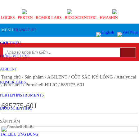
LOGIES - PERTEN - ROMER LABS - BIOO SCIENTIFIC - HWASHIN
MENU
TRANG CHỦ
GIỚI THIỆU
HƯNG VIỆT CSE
AGILENT
Trang chủ
/ Sản phẩm
/ AGILENT
/ CỘT SẮC KÝ LỎNG
/ Analytical
ROMER LABS
/ Poroshell
/ Poroshell HILIC
/ 685775-601
PERTEN INSTRUMENTS
685775-601
BIOO SCIENTIFIC
SẢN PHẨM
TÀI LIỆU ỨNG DỤNG