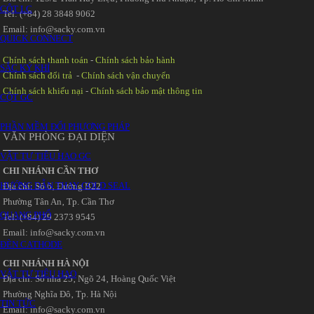
CỘT LC
Tel: (+84) 28 3848 9062
Email: info@sacky.com.vn
QUICK CONNECT
Chính sách thanh toán
-
Chính sách bảo hành
SẮC KÝ KHÍ
Chính sách đổi trả
-
Chính sách vận chuyển
Chính sách khiếu nại
-
Chính sách bảo mật thông tin
CỘT GC
PHẦN MỀM ĐỔI PHƯƠNG PHÁP
VĂN PHÒNG ĐẠI DIỆN
VẬT TƯ TIÊU HAO GC
CHI NHÁNH CẦN THƠ
HƯỚNG DẪN THAY GOLD SEAL
Địa chỉ: Số 6‚ Đường B22
Phường Tân An‚ Tp. Cần Thơ
QUANG PHỔ
Tel: (+84) 29 2373 9545
Email: info@sacky.com.vn
ĐÈN CATHODE
CHI NHÁNH HÀ NỘI
VẬT TƯ TIÊU HAO
Địa chỉ: Số nhà 25‚ Ngõ 24‚ Hoàng Quốc Việt
Phường Nghĩa Đô‚ Tp. Hà Nội
TIN TỨC
Email: info@sacky.com.vn