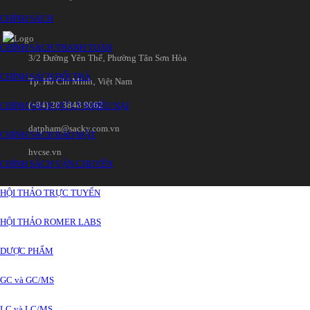
CHÍNH SÁCH
CHÍNH SÁCH THANH TOÁN
3/2 Đường Yên Thế‚ Phường Tân Sơn Hòa
CHÍNH SÁCH ĐỔI TRẢ
Tp. Hồ Chí Minh‚ Việt Nam
(+84) 28 3848 9062
CHÍNH SÁCH XỬ LÝ KHIẾU NẠI
datpham@sacky.com.vn
CHÍNH SÁCH BẢO MẬT
hvcse.vn
CHÍNH SÁCH VẬN CHUYỂN
HỘI THẢO TRỰC TUYẾN
HỘI THẢO ROMER LABS
DƯỢC PHẨM
GC và GC/MS
LC và LC/MS