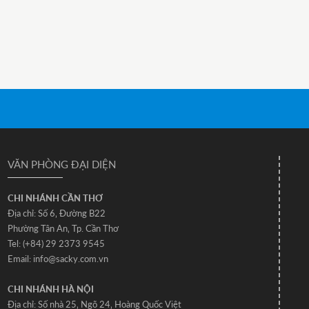
VĂN PHÒNG ĐẠI DIỆN
CHI NHÁNH CẦN THƠ
Địa chỉ: Số 6‚ Đường B22
Phường Tân An‚ Tp. Cần Thơ
Tel: (+84) 29 2373 9545
Email: info@sacky.com.vn
CHI NHÁNH HÀ NỘI
Địa chỉ: Số nhà 25‚ Ngõ 24‚ Hoàng Quốc Việt