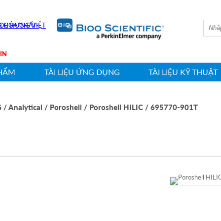
WASHIN
HẨM
TÀI LIỆU ỨNG DỤNG
TÀI LIỆU KỸ THUẬT
G
/ Analytical
/ Poroshell
/ Poroshell HILIC
/ 695770-901T