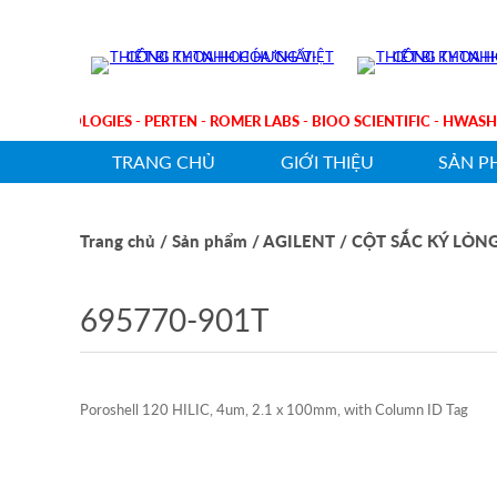
LENT TECHNOLOGIES - PERTEN - ROMER LABS - BIOO SCIENTIFIC - H
TRANG CHỦ
GIỚI THIỆU
SẢN P
Trang chủ
/ Sản phẩm
/ AGILENT
/ CỘT SẮC KÝ LỎN
695770-901T
Poroshell 120 HILIC, 4um, 2.1 x 100mm, with Column ID Tag