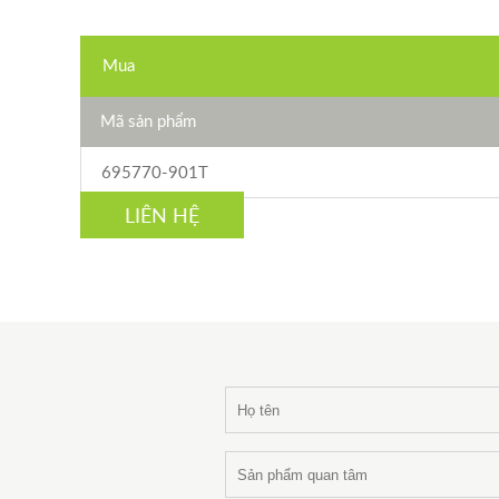
Mua
Mã sản phẩm
695770-901T
LIÊN HỆ