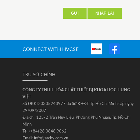
GỬI
NHẬP LẠI
CONNECT WITH HVCSE
TRỤ SỞ CHÍNH
CÔNG TY TNHH HÓA CHẤT-THIẾT BỊ KHOA HỌC HƯNG
VIỆT
Số ĐKKD 0305243977 do Sở KHĐT Tp.Hồ Chí Minh cấp ngày
29/09/2007
Đia chỉ: 125/2 Trần Huy Liệu‚ Phường Phú Nhuận‚ Tp. Hồ Chí
Minh
Tel: (+84) 28 3848 9062
Email: info@sacky.com.vn