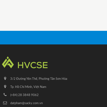
3/2 Đường Yên Thế‚ Phường Tân Sơn Hòa
Tp. Hồ Chí Minh‚ Việt Nam
(+84) 28 3848 9062
datpham@sacky.com.vn