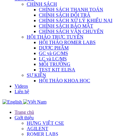
CHÍNH SÁCH
CHÍNH SÁCH THANH TOÁN
CHÍNH SÁCH ĐỔI TRẢ
CHÍNH SÁCH XỬ LÝ KHIẾU NẠI
CHÍNH SÁCH BẢO MẬT
CHÍNH SÁCH VẬN CHUYỂN
HỘI THẢO TRỰC TUYẾN
HỘI THẢO ROMER LABS
DƯỢC PHẨM
GC và GC/MS
LC và LC/MS
MÔI TRƯỜNG
TEST KIT ELISA
SỰ KIỆN
HỘI THẢO KHOA HỌC
Videos
Liên hệ
Trang chủ
Giới thiệu
HƯNG VIỆT CSE
AGILENT
ROMER LABS