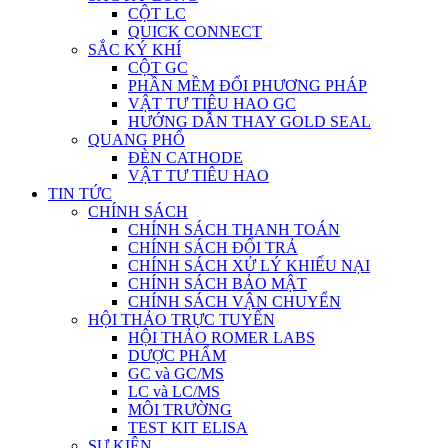
CỘT LC
QUICK CONNECT
SẮC KÝ KHÍ
CỘT GC
PHẦN MỀM ĐỔI PHƯƠNG PHÁP
VẬT TƯ TIÊU HAO GC
HƯỚNG DẪN THAY GOLD SEAL
QUANG PHỔ
ĐÈN CATHODE
VẬT TƯ TIÊU HAO
TIN TỨC
CHÍNH SÁCH
CHÍNH SÁCH THANH TOÁN
CHÍNH SÁCH ĐỔI TRẢ
CHÍNH SÁCH XỬ LÝ KHIẾU NẠI
CHÍNH SÁCH BẢO MẬT
CHÍNH SÁCH VẬN CHUYỂN
HỘI THẢO TRỰC TUYẾN
HỘI THẢO ROMER LABS
DƯỢC PHẨM
GC và GC/MS
LC và LC/MS
MÔI TRƯỜNG
TEST KIT ELISA
SỰ KIỆN