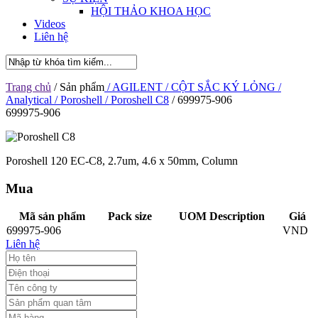
HỘI THẢO KHOA HỌC
Videos
Liên hệ
Trang chủ
/ Sản phẩm
/ AGILENT
/ CỘT SẮC KÝ LỎNG
/
Analytical
/ Poroshell
/ Poroshell C8
/ 699975-906
699975-906
Poroshell 120 EC-C8, 2.7um, 4.6 x 50mm, Column
Mua
Mã sản phẩm
Pack size
UOM Description
Giá
699975-906
VND
Liên hệ