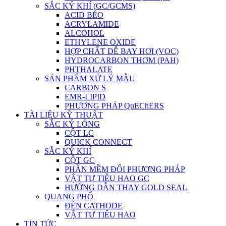
SẮC KÝ KHÍ (GC/GCMS)
ACID BÉO
ACRYLAMIDE
ALCOHOL
ETHYLENE OXIDE
HỢP CHẤT DỄ BAY HƠI (VOC)
HYDROCARBON THƠM (PAH)
PHTHALATE
SẢN PHẨM XỬ LÝ MẪU
CARBON S
EMR-LIPID
PHƯƠNG PHÁP QuEChERS
TÀI LIỆU KỸ THUẬT
SẮC KÝ LỎNG
CỘT LC
QUICK CONNECT
SẮC KÝ KHÍ
CỘT GC
PHẦN MỀM ĐỔI PHƯƠNG PHÁP
VẬT TƯ TIÊU HAO GC
HƯỚNG DẪN THAY GOLD SEAL
QUANG PHỔ
ĐÈN CATHODE
VẬT TƯ TIÊU HAO
TIN TỨC