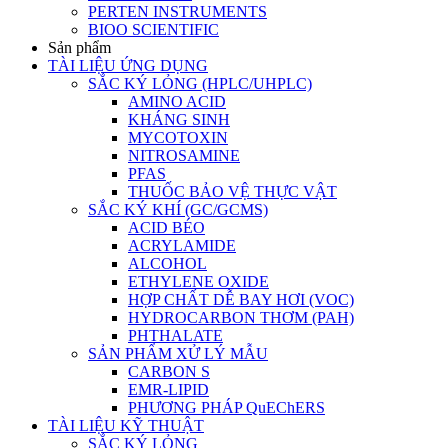
PERTEN INSTRUMENTS
BIOO SCIENTIFIC
Sản phẩm
TÀI LIỆU ỨNG DỤNG
SẮC KÝ LỎNG (HPLC/UHPLC)
AMINO ACID
KHÁNG SINH
MYCOTOXIN
NITROSAMINE
PFAS
THUỐC BẢO VỆ THỰC VẬT
SẮC KÝ KHÍ (GC/GCMS)
ACID BÉO
ACRYLAMIDE
ALCOHOL
ETHYLENE OXIDE
HỢP CHẤT DỄ BAY HƠI (VOC)
HYDROCARBON THƠM (PAH)
PHTHALATE
SẢN PHẨM XỬ LÝ MẪU
CARBON S
EMR-LIPID
PHƯƠNG PHÁP QuEChERS
TÀI LIỆU KỸ THUẬT
SẮC KÝ LỎNG