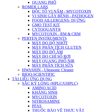
QUANG PHỔ
ROMER LABS
ĐỘC TỐ VI NẤM - MYCOTOXIN
VI SINH GÂY BỆNH - PATHOGEN
FOOD AlLLERGENS- DỊ ỨNG
GMO TEST KIT
CYTOQUANT®
MYCOTOXIN - RM & CRM
PERTEN INSTRUMENTS
MÁY ĐO ĐỘ NHỚT
MÁY PHÂN TÍCH GLUTEN
MÁY ĐO ĐỘ ẨM
MÁY ĐO CHỈ SỐ RƠI
MÁY QUANG PHỔ NIR
MÁY PHÂN TÍCH SỮA
HWASHIN - Ultrasonic Cleaner
BIOO-SCIENTIFIC
TÀI LIỆU ỨNG DỤNG
SẮC KÝ LỎNG (HPLC/UHPLC)
AMINO ACID
KHÁNG SINH
MYCOTOXIN
NITROSAMINE
PFAS
THUỐC BẢO VỆ THỰC VẬT