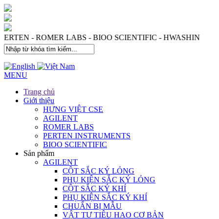
 PERTEN - ROMER LABS - BIOO SCIENTIFIC - HWASHIN
MENU
Trang chủ
Giới thiệu
HƯNG VIỆT CSE
AGILENT
ROMER LABS
PERTEN INSTRUMENTS
BIOO SCIENTIFIC
Sản phẩm
AGILENT
CỘT SẮC KÝ LỎNG
PHỤ KIỆN SẮC KÝ LỎNG
CỘT SẮC KÝ KHÍ
PHỤ KIỆN SẮC KÝ KHÍ
CHUẨN BỊ MẪU
VẬT TƯ TIÊU HAO CƠ BẢN