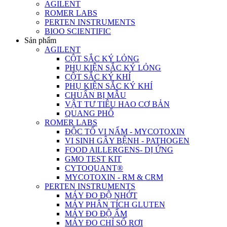
AGILENT
ROMER LABS
PERTEN INSTRUMENTS
BIOO SCIENTIFIC
Sản phẩm
AGILENT
CỘT SẮC KÝ LỎNG
PHỤ KIỆN SẮC KÝ LỎNG
CỘT SẮC KÝ KHÍ
PHỤ KIỆN SẮC KÝ KHÍ
CHUẨN BỊ MẪU
VẬT TƯ TIÊU HAO CƠ BẢN
QUANG PHỔ
ROMER LABS
ĐỘC TỐ VI NẤM - MYCOTOXIN
VI SINH GÂY BỆNH - PATHOGEN
FOOD AlLLERGENS- DỊ ỨNG
GMO TEST KIT
CYTOQUANT®
MYCOTOXIN - RM & CRM
PERTEN INSTRUMENTS
MÁY ĐO ĐỘ NHỚT
MÁY PHÂN TÍCH GLUTEN
MÁY ĐO ĐỘ ẨM
MÁY ĐO CHỈ SỐ RƠI