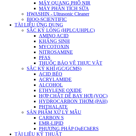
MÁY QUANG PHỔ NIR
MÁY PHÂN TÍCH SỮA
HWASHIN - Ultrasonic Cleaner
BIOO-SCIENTIFIC
TÀI LIỆU ỨNG DỤNG
SẮC KÝ LỎNG (HPLC/UHPLC)
AMINO ACID
KHÁNG SINH
MYCOTOXIN
NITROSAMINE
PFAS
THUỐC BẢO VỆ THỰC VẬT
SẮC KÝ KHÍ (GC/GCMS)
ACID BÉO
ACRYLAMIDE
ALCOHOL
ETHYLENE OXIDE
HỢP CHẤT DỄ BAY HƠI (VOC)
HYDROCARBON THƠM (PAH)
PHTHALATE
SẢN PHẨM XỬ LÝ MẪU
CARBON S
EMR-LIPID
PHƯƠNG PHÁP QuEChERS
TÀI LIỆU KỸ THUẬT