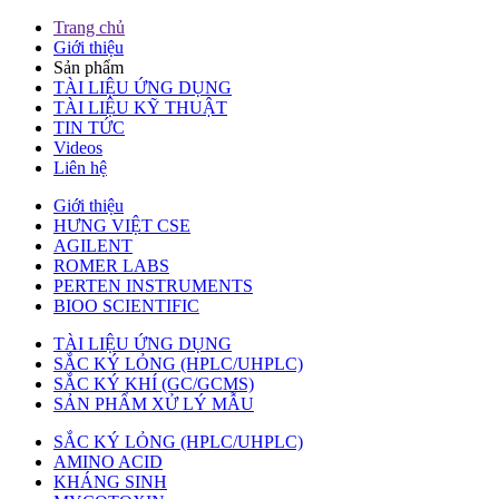
Trang chủ
Giới thiệu
Sản phẩm
TÀI LIỆU ỨNG DỤNG
TÀI LIỆU KỸ THUẬT
TIN TỨC
Videos
Liên hệ
Giới thiệu
HƯNG VIỆT CSE
AGILENT
ROMER LABS
PERTEN INSTRUMENTS
BIOO SCIENTIFIC
TÀI LIỆU ỨNG DỤNG
SẮC KÝ LỎNG (HPLC/UHPLC)
SẮC KÝ KHÍ (GC/GCMS)
SẢN PHẨM XỬ LÝ MẪU
SẮC KÝ LỎNG (HPLC/UHPLC)
AMINO ACID
KHÁNG SINH