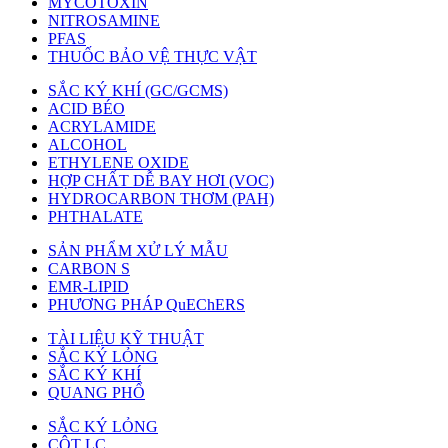
MYCOTOXIN
NITROSAMINE
PFAS
THUỐC BẢO VỆ THỰC VẬT
SẮC KÝ KHÍ (GC/GCMS)
ACID BÉO
ACRYLAMIDE
ALCOHOL
ETHYLENE OXIDE
HỢP CHẤT DỄ BAY HƠI (VOC)
HYDROCARBON THƠM (PAH)
PHTHALATE
SẢN PHẨM XỬ LÝ MẪU
CARBON S
EMR-LIPID
PHƯƠNG PHÁP QuEChERS
TÀI LIỆU KỸ THUẬT
SẮC KÝ LỎNG
SẮC KÝ KHÍ
QUANG PHỔ
SẮC KÝ LỎNG
CỘT LC