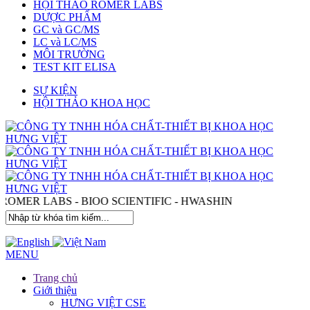
HỘI THẢO ROMER LABS
DƯỢC PHẨM
GC và GC/MS
LC và LC/MS
MÔI TRƯỜNG
TEST KIT ELISA
SỰ KIỆN
HỘI THẢO KHOA HỌC
- ROMER LABS - BIOO SCIENTIFIC - HWASHIN
MENU
Trang chủ
Giới thiệu
HƯNG VIỆT CSE