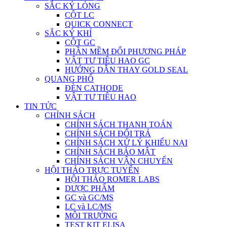
SẮC KÝ LỎNG
CỘT LC
QUICK CONNECT
SẮC KÝ KHÍ
CỘT GC
PHẦN MỀM ĐỔI PHƯƠNG PHÁP
VẬT TƯ TIÊU HAO GC
HƯỚNG DẪN THAY GOLD SEAL
QUANG PHỔ
ĐÈN CATHODE
VẬT TƯ TIÊU HAO
TIN TỨC
CHÍNH SÁCH
CHÍNH SÁCH THANH TOÁN
CHÍNH SÁCH ĐỔI TRẢ
CHÍNH SÁCH XỬ LÝ KHIẾU NẠI
CHÍNH SÁCH BẢO MẬT
CHÍNH SÁCH VẬN CHUYỂN
HỘI THẢO TRỰC TUYẾN
HỘI THẢO ROMER LABS
DƯỢC PHẨM
GC và GC/MS
LC và LC/MS
MÔI TRƯỜNG
TEST KIT ELISA