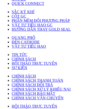
QUICK CONNECT
SẮC KÝ KHÍ
CỘT GC
PHẦN MỀM ĐỔI PHƯƠNG PHÁP
VẬT TƯ TIÊU HAO GC
HƯỚNG DẪN THAY GOLD SEAL
QUANG PHỔ
ĐÈN CATHODE
VẬT TƯ TIÊU HAO
TIN TỨC
CHÍNH SÁCH
HỘI THẢO TRỰC TUYẾN
SỰ KIỆN
CHÍNH SÁCH
CHÍNH SÁCH THANH TOÁN
CHÍNH SÁCH ĐỔI TRẢ
CHÍNH SÁCH XỬ LÝ KHIẾU NẠI
CHÍNH SÁCH BẢO MẬT
CHÍNH SÁCH VẬN CHUYỂN
HỘI THẢO TRỰC TUYẾN