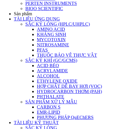
PERTEN INSTRUMENTS
BIOO SCIENTIFIC
Sản phẩm
TÀI LIỆU ỨNG DỤNG
SẮC KÝ LỎNG (HPLC/UHPLC)
AMINO ACID
KHÁNG SINH
MYCOTOXIN
NITROSAMINE
PFAS
THUỐC BẢO VỆ THỰC VẬT
SẮC KÝ KHÍ (GC/GCMS)
ACID BÉO
ACRYLAMIDE
ALCOHOL
ETHYLENE OXIDE
HỢP CHẤT DỄ BAY HƠI (VOC)
HYDROCARBON THƠM (PAH)
PHTHALATE
SẢN PHẨM XỬ LÝ MẪU
CARBON S
EMR-LIPID
PHƯƠNG PHÁP QuEChERS
TÀI LIỆU KỸ THUẬT
SẮC KÝ LỎNG