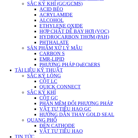
SẮC KÝ KHÍ (GC/GCMS)
ACID BÉO
ACRYLAMIDE
ALCOHOL
ETHYLENE OXIDE
HỢP CHẤT DỄ BAY HƠI (VOC)
HYDROCARBON THƠM (PAH)
PHTHALATE
SẢN PHẨM XỬ LÝ MẪU
CARBON S
EMR-LIPID
PHƯƠNG PHÁP QuEChERS
TÀI LIỆU KỸ THUẬT
SẮC KÝ LỎNG
CỘT LC
QUICK CONNECT
SẮC KÝ KHÍ
CỘT GC
PHẦN MỀM ĐỔI PHƯƠNG PHÁP
VẬT TƯ TIÊU HAO GC
HƯỚNG DẪN THAY GOLD SEAL
QUANG PHỔ
ĐÈN CATHODE
VẬT TƯ TIÊU HAO
TIN TỨC