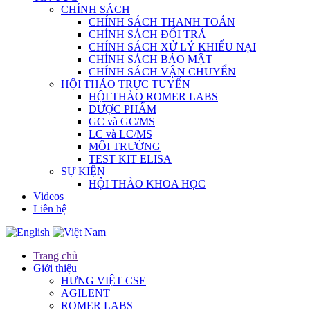
CHÍNH SÁCH
CHÍNH SÁCH THANH TOÁN
CHÍNH SÁCH ĐỔI TRẢ
CHÍNH SÁCH XỬ LÝ KHIẾU NẠI
CHÍNH SÁCH BẢO MẬT
CHÍNH SÁCH VẬN CHUYỂN
HỘI THẢO TRỰC TUYẾN
HỘI THẢO ROMER LABS
DƯỢC PHẨM
GC và GC/MS
LC và LC/MS
MÔI TRƯỜNG
TEST KIT ELISA
SỰ KIỆN
HỘI THẢO KHOA HỌC
Videos
Liên hệ
Trang chủ
Giới thiệu
HƯNG VIỆT CSE
AGILENT
ROMER LABS