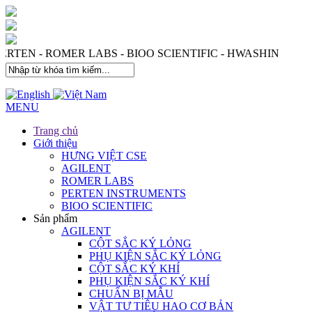
S - PERTEN - ROMER LABS - BIOO SCIENTIFIC - HWASHI
MENU
Trang chủ
Giới thiệu
HƯNG VIỆT CSE
AGILENT
ROMER LABS
PERTEN INSTRUMENTS
BIOO SCIENTIFIC
Sản phẩm
AGILENT
CỘT SẮC KÝ LỎNG
PHỤ KIỆN SẮC KÝ LỎNG
CỘT SẮC KÝ KHÍ
PHỤ KIỆN SẮC KÝ KHÍ
CHUẨN BỊ MẪU
VẬT TƯ TIÊU HAO CƠ BẢN