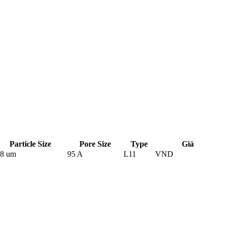
Particle Size
Pore Size
Type
Giá
.8 um
95 A
L11
VND