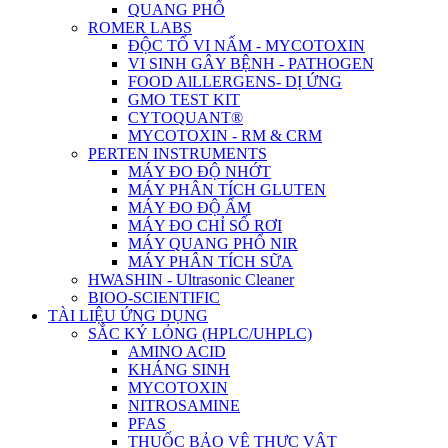
QUANG PHỔ
ROMER LABS
ĐỘC TỐ VI NẤM - MYCOTOXIN
VI SINH GÂY BỆNH - PATHOGEN
FOOD AlLLERGENS- DỊ ỨNG
GMO TEST KIT
CYTOQUANT®
MYCOTOXIN - RM & CRM
PERTEN INSTRUMENTS
MÁY ĐO ĐỘ NHỚT
MÁY PHÂN TÍCH GLUTEN
MÁY ĐO ĐỘ ẨM
MÁY ĐO CHỈ SỐ RƠI
MÁY QUANG PHỔ NIR
MÁY PHÂN TÍCH SỮA
HWASHIN - Ultrasonic Cleaner
BIOO-SCIENTIFIC
TÀI LIỆU ỨNG DỤNG
SẮC KÝ LỎNG (HPLC/UHPLC)
AMINO ACID
KHÁNG SINH
MYCOTOXIN
NITROSAMINE
PFAS
THUỐC BẢO VỆ THỰC VẬT