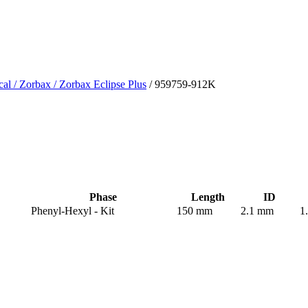
cal
/ Zorbax
/ Zorbax Eclipse Plus
/ 959759-912K
Phase
Length
ID
Phenyl-Hexyl - Kit
150 mm
2.1 mm
1