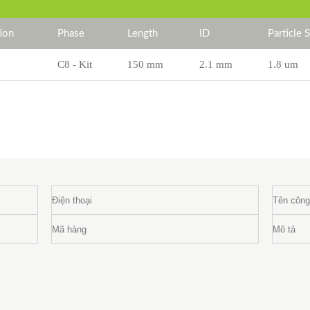
ion
Phase
Length
ID
Particle 
C8 - Kit
150 mm
2.1 mm
1.8 um