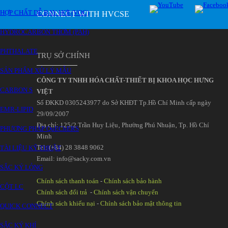
HỢP CHẤT DỄ BAY HƠI (VOC)
CONNECT WITH HVCSE
HYDROCARBON THƠM (PAH)
PHTHALATE
TRỤ SỞ CHÍNH
SẢN PHẨM XỬ LÝ MẪU
CÔNG TY TNHH HÓA CHẤT-THIẾT BỊ KHOA HỌC HƯNG
CARBON S
VIỆT
Số ĐKKD 0305243977 do Sở KHĐT Tp.Hồ Chí Minh cấp ngày
EMR-LIPID
29/09/2007
Đia chỉ: 125/2 Trần Huy Liệu‚ Phường Phú Nhuận‚ Tp. Hồ Chí
PHƯƠNG PHÁP QuEChERS
Minh
Tel: (+84) 28 3848 9062
TÀI LIỆU KỸ THUẬT
Email: info@sacky.com.vn
SẮC KÝ LỎNG
Chính sách thanh toán
-
Chính sách bảo hành
CỘT LC
Chính sách đổi trả
-
Chính sách vận chuyển
Chính sách khiếu nại
-
Chính sách bảo mật thông tin
QUICK CONNECT
SẮC KÝ KHÍ