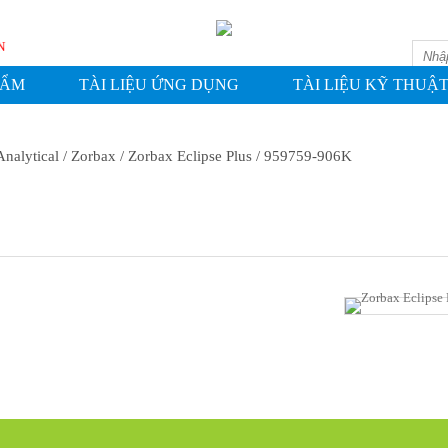
WASHIN
HẨM
TÀI LIỆU ỨNG DỤNG
TÀI LIỆU KỸ THUẬ
Analytical
/ Zorbax
/ Zorbax Eclipse Plus
/ 959759-906K