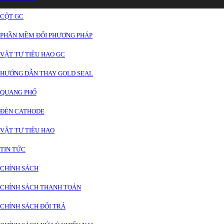
CỘT GC
PHẦN MỀM ĐỔI PHƯƠNG PHÁP
VẬT TƯ TIÊU HAO GC
HƯỚNG DẪN THAY GOLD SEAL
QUANG PHỔ
ĐÈN CATHODE
VẬT TƯ TIÊU HAO
TIN TỨC
CHÍNH SÁCH
CHÍNH SÁCH THANH TOÁN
CHÍNH SÁCH ĐỔI TRẢ