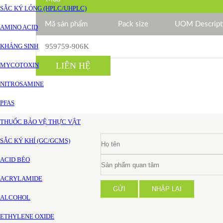
SẮC KÝ LỎNG (HPLC/UHPLC)
Mã sản phẩm
Pack size
UOM Descript
AMINO ACID
KHÁNG SINH
959759-906K
LIÊN HỆ
MYCOTOXIN
NITROSAMINE
PFAS
THUỐC BẢO VỆ THỰC VẬT
SẮC KÝ KHÍ (GC/GCMS)
ACID BÉO
ACRYLAMIDE
GỬI
NHẬP LẠI
ALCOHOL
ETHYLENE OXIDE