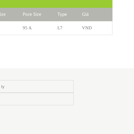
Size
Pore Size
Type
Giá
95 A
L7
VND