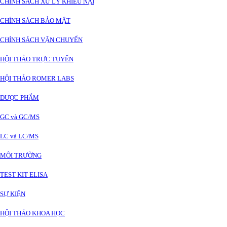
CHÍNH SÁCH XỬ LÝ KHIẾU NẠI
CHÍNH SÁCH BẢO MẬT
CHÍNH SÁCH VẬN CHUYỂN
HỘI THẢO TRỰC TUYẾN
HỘI THẢO ROMER LABS
DƯỢC PHẨM
GC và GC/MS
LC và LC/MS
MÔI TRƯỜNG
TEST KIT ELISA
SỰ KIỆN
HỘI THẢO KHOA HỌC