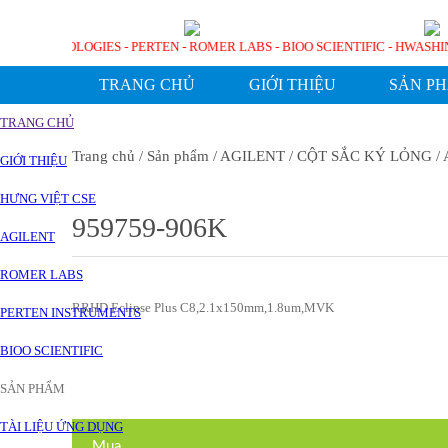
AGILENT TECHNOLOGIES - PERTEN - ROMER LABS - BIOO SCIENTIFIC - H
TRANG CHỦ
GIỚI THIỆU
SẢN P
TRANG CHỦ
Trang chủ
/ Sản phẩm
/ AGILENT
/ CỘT SẮC KÝ LỎNG
/ 
GIỚI THIỆU
HƯNG VIỆT CSE
959759-906K
AGILENT
ROMER LABS
RRHD Eclipse Plus C8,2.1x150mm,1.8um,MVK
PERTEN INSTRUMENTS
BIOO SCIENTIFIC
SẢN PHẨM
TÀI LIỆU ỨNG DỤNG
Mua