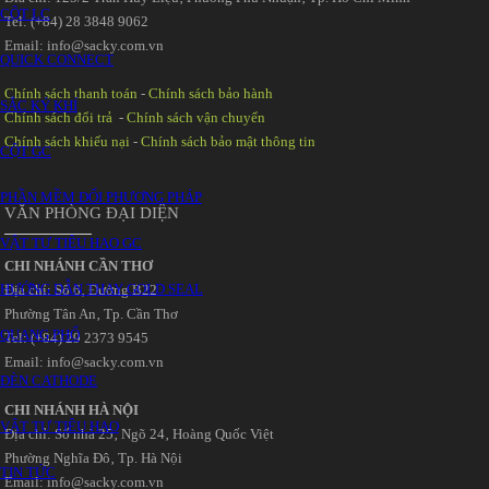
CỘT LC
Tel: (+84) 28 3848 9062
Email: info@sacky.com.vn
QUICK CONNECT
Chính sách thanh toán
-
Chính sách bảo hành
SẮC KÝ KHÍ
Chính sách đổi trả
-
Chính sách vận chuyển
Chính sách khiếu nại
-
Chính sách bảo mật thông tin
CỘT GC
PHẦN MỀM ĐỔI PHƯƠNG PHÁP
VĂN PHÒNG ĐẠI DIỆN
VẬT TƯ TIÊU HAO GC
CHI NHÁNH CẦN THƠ
HƯỚNG DẪN THAY GOLD SEAL
Địa chỉ: Số 6‚ Đường B22
Phường Tân An‚ Tp. Cần Thơ
QUANG PHỔ
Tel: (+84) 29 2373 9545
Email: info@sacky.com.vn
ĐÈN CATHODE
CHI NHÁNH HÀ NỘI
VẬT TƯ TIÊU HAO
Địa chỉ: Số nhà 25‚ Ngõ 24‚ Hoàng Quốc Việt
Phường Nghĩa Đô‚ Tp. Hà Nội
TIN TỨC
Email: info@sacky.com.vn