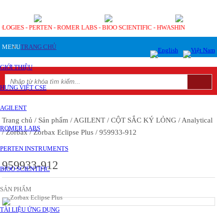
OLOGIES - PERTEN - ROMER LABS - BIOO SCIENTIFIC - HWASHIN
MENU
TRANG CHỦ
GIỚI THIỆU
HƯNG VIỆT CSE
AGILENT
Trang chủ
/ Sản phẩm
/ AGILENT
/ CỘT SẮC KÝ LỎNG
/ Analytical
ROMER LABS
/ Zorbax
/ Zorbax Eclipse Plus
/ 959933-912
PERTEN INSTRUMENTS
959933-912
BIOO SCIENTIFIC
SẢN PHẨM
TÀI LIỆU ỨNG DỤNG