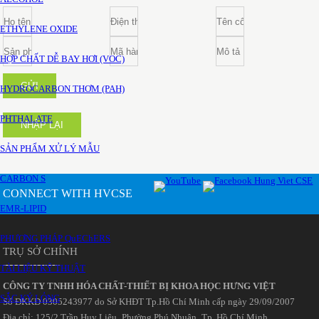
ETHYLENE OXIDE
HỢP CHẤT DỄ BAY HƠI (VOC)
GỬI
HYDROCARBON THƠM (PAH)
PHTHALATE
NHẬP LẠI
SẢN PHẨM XỬ LÝ MẪU
CARBON S
CONNECT WITH HVCSE
EMR-LIPID
PHƯƠNG PHÁP QuEChERS
TRỤ SỞ CHÍNH
TÀI LIỆU KỸ THUẬT
CÔNG TY TNHH HÓA CHẤT-THIẾT BỊ KHOA HỌC HƯNG VIỆT
SẮC KÝ LỎNG
Số ĐKKD 0305243977 do Sở KHĐT Tp.Hồ Chí Minh cấp ngày 29/09/2007
Đia chỉ: 125/2 Trần Huy Liệu‚ Phường Phú Nhuận‚ Tp. Hồ Chí Minh