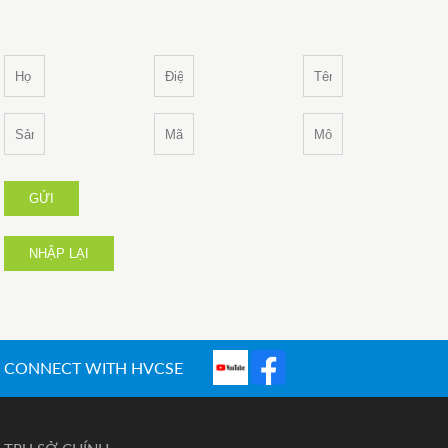
GỬI
NHẬP LẠI
CONNECT WITH HVCSE