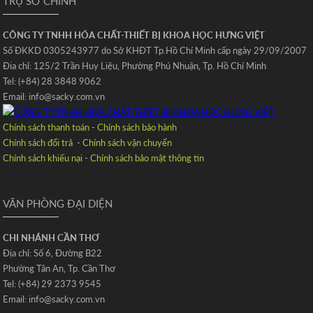
TRỤ SỞ CHÍNH
CÔNG TY TNHH HÓA CHẤT-THIẾT BỊ KHOA HỌC HƯNG VIỆT
Số ĐKKD 0305243977 do Sở KHĐT Tp.Hồ Chí Minh cấp ngày 29/09/2007
Đia chỉ: 125/2 Trần Huy Liệu‚ Phường Phú Nhuận‚ Tp. Hồ Chí Minh
Tel: (+84) 28 3848 9062
Email: info@sacky.com.vn
Chính sách thanh toán
-
Chính sách bảo hành
Chính sách đổi trả
-
Chính sách vận chuyển
Chính sách khiếu nại
-
Chính sách bảo mật thông tin
VĂN PHÒNG ĐẠI DIỆN
CHI NHÁNH CẦN THƠ
Địa chỉ: Số 6‚ Đường B22
Phường Tân An‚ Tp. Cần Thơ
Tel: (+84) 29 2373 9545
Email: info@sacky.com.vn