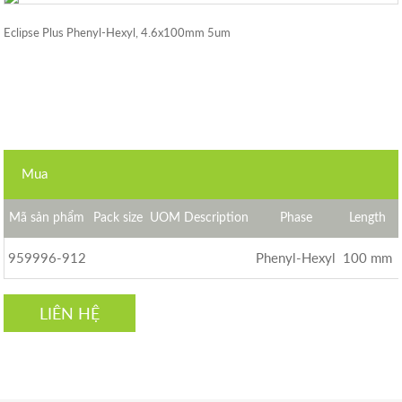
Eclipse Plus Phenyl-Hexyl, 4.6x100mm 5um
Mua
Mã sản phẩm
Pack size
UOM Description
Phase
Length
959996-912
Phenyl-Hexyl
100 mm
LIÊN HỆ