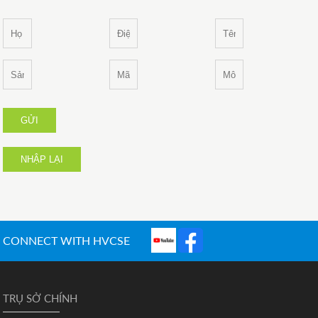
GỬI
NHẬP LẠI
CONNECT WITH HVCSE
TRỤ SỞ CHÍNH