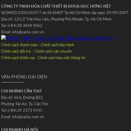
CÔNG TY TNHH HÓA CHẤT-THIẾT BỊ KHOA HỌC HƯNG VIỆT
Số ĐKKD 0305243977 do Sở KHĐT Tp.Hồ Chí Minh cấp ngày 29/09/2007
Đia chỉ: 125/2 Trần Huy Liệu‚ Phường Phú Nhuận‚ Tp. Hồ Chí Minh
Tel: (+84) 28 3848 9062
Email: info@sacky.com.vn
Chính sách thanh toán
-
Chính sách bảo hành
Chính sách đổi trả
-
Chính sách vận chuyển
Chính sách khiếu nại
-
Chính sách bảo mật thông tin
VĂN PHÒNG ĐẠI DIỆN
CHI NHÁNH CẦN THƠ
Địa chỉ: Số 6‚ Đường B22
Phường Tân An‚ Tp. Cần Thơ
Tel: (+84) 29 2373 9545
Email: info@sacky.com.vn
CHI NHÁNH HÀ NỘI