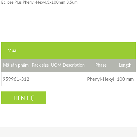
Eclipse Plus Phenyl-Hexyl,3x100mm,3.5um
Mua
Mã sản phẩm
Pack size
UOM Description
Phase
Length
959961-312
Phenyl-Hexyl
100 mm
LIÊN HỆ