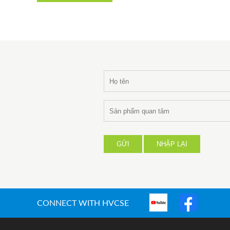
GỬI
NHẬP LẠI
CONNECT WITH HVCSE