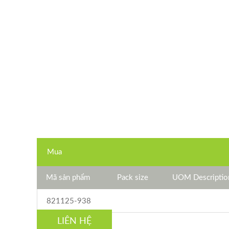
Mua
Mã sản phẩm
Pack size
UOM Descriptio
821125-938
LIÊN HỆ