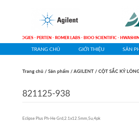
NT TECHNOLOGIES - PERTEN - ROMER LABS - BIOO SCIENTIFIC - HWA
TRANG CHỦ
GIỚI THIỆU
SẢN P
Trang chủ
/ Sản phẩm
/ AGILENT
/ CỘT SẮC KÝ LỎN
821125-938
Eclipse Plus Ph-He Grd,2.1x12.5mm,5u,4pk