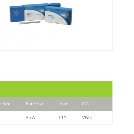
e Size
Pore Size
Type
Giá
95 A
L11
VND