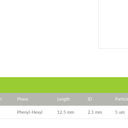
n
Phase
Length
ID
Particl
Phenyl-Hexyl
12.5 mm
2.1 mm
5 um