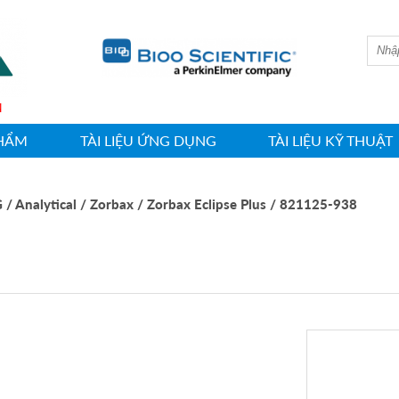
SHIN
HẨM
TÀI LIỆU ỨNG DỤNG
TÀI LIỆU KỸ THUẬT
G
/ Analytical
/ Zorbax
/ Zorbax Eclipse Plus
/ 821125-938