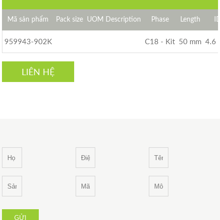
Mã sản phẩm
Pack size
UOM Description
Phase
Length
I
959943-902K
C18 - Kit
50 mm
4.6
LIÊN HỆ
GỬI