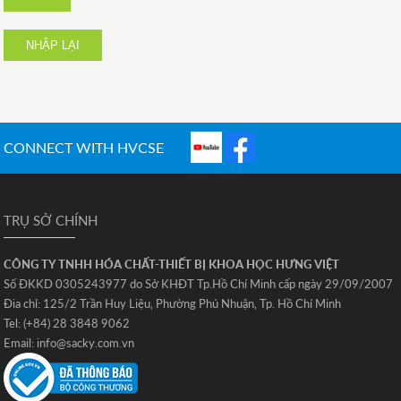
NHẬP LẠI
CONNECT WITH HVCSE
TRỤ SỞ CHÍNH
CÔNG TY TNHH HÓA CHẤT-THIẾT BỊ KHOA HỌC HƯNG VIỆT
Số ĐKKD 0305243977 do Sở KHĐT Tp.Hồ Chí Minh cấp ngày 29/09/2007
Đia chỉ: 125/2 Trần Huy Liệu‚ Phường Phú Nhuận‚ Tp. Hồ Chí Minh
Tel: (+84) 28 3848 9062
Email: info@sacky.com.vn