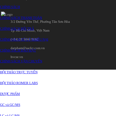
CHÍNH SÁCH
CHÍNH SÁCH THANH TOÁN
3/2 Đường Yên Thế‚ Phường Tân Sơn Hòa
CHÍNH SÁCH ĐỔI TRẢ
Tp. Hồ Chí Minh‚ Việt Nam
(+84) 28 3848 9062
CHÍNH SÁCH XỬ LÝ KHIẾU NẠI
datpham@sacky.com.vn
CHÍNH SÁCH BẢO MẬT
hvcse.vn
CHÍNH SÁCH VẬN CHUYỂN
HỘI THẢO TRỰC TUYẾN
HỘI THẢO ROMER LABS
DƯỢC PHẨM
GC và GC/MS
LC và LC/MS