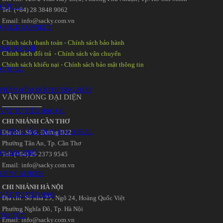
CỘT LC
Tel: (+84) 28 3848 9062
Email: info@sacky.com.vn
QUICK CONNECT
Chính sách thanh toán
-
Chính sách bảo hành
SẮC KÝ KHÍ
Chính sách đổi trả
-
Chính sách vận chuyển
Chính sách khiếu nại
-
Chính sách bảo mật thông tin
CỘT GC
PHẦN MỀM ĐỔI PHƯƠNG PHÁP
VĂN PHÒNG ĐẠI DIỆN
VẬT TƯ TIÊU HAO GC
CHI NHÁNH CẦN THƠ
HƯỚNG DẪN THAY GOLD SEAL
Địa chỉ: Số 6‚ Đường B22
Phường Tân An‚ Tp. Cần Thơ
QUANG PHỔ
Tel: (+84) 29 2373 9545
Email: info@sacky.com.vn
ĐÈN CATHODE
CHI NHÁNH HÀ NỘI
VẬT TƯ TIÊU HAO
Địa chỉ: Số nhà 25‚ Ngõ 24‚ Hoàng Quốc Việt
Phường Nghĩa Đô‚ Tp. Hà Nội
TIN TỨC
Email: info@sacky.com.vn