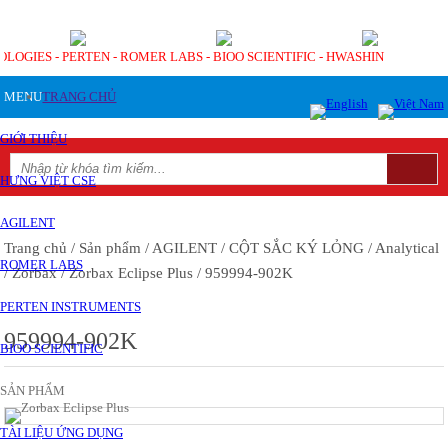
OLOGIES - PERTEN - ROMER LABS - BIOO SCIENTIFIC - HWASHIN
MENU
TRANG CHỦ
GIỚI THIỆU
HƯNG VIỆT CSE
AGILENT
Trang chủ
/ Sản phẩm
/ AGILENT
/ CỘT SẮC KÝ LỎNG
/ Analytical
ROMER LABS
/ Zorbax
/ Zorbax Eclipse Plus
/ 959994-902K
PERTEN INSTRUMENTS
959994-902K
BIOO SCIENTIFIC
SẢN PHẨM
TÀI LIỆU ỨNG DỤNG