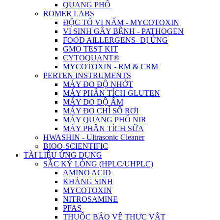
QUANG PHỔ
ROMER LABS
ĐỘC TỐ VI NẤM - MYCOTOXIN
VI SINH GÂY BỆNH - PATHOGEN
FOOD AlLLERGENS- DỊ ỨNG
GMO TEST KIT
CYTOQUANT®
MYCOTOXIN - RM & CRM
PERTEN INSTRUMENTS
MÁY ĐO ĐỘ NHỚT
MÁY PHÂN TÍCH GLUTEN
MÁY ĐO ĐỘ ẨM
MÁY ĐO CHỈ SỐ RƠI
MÁY QUANG PHỔ NIR
MÁY PHÂN TÍCH SỮA
HWASHIN - Ultrasonic Cleaner
BIOO-SCIENTIFIC
TÀI LIỆU ỨNG DỤNG
SẮC KÝ LỎNG (HPLC/UHPLC)
AMINO ACID
KHÁNG SINH
MYCOTOXIN
NITROSAMINE
PFAS
THUỐC BẢO VỆ THỰC VẬT