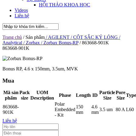
HỘI THẢO KHOA HỌC
Videos
Liên hệ
Trang chủ
/ Sản phẩm
/ AGILENT
/ CỘT SẮC KÝ LỎNG
/
Analytical
/ Zorbax
/ Zorbax Bonus-RP
/ 863668-901K
863668-901K
Bonus RP, 4.6 x 150mm, 3.5um, MVK
Mua
Mã sản
Pack
UOM
Particle
Pore
Phase
Length
ID
Typ
phẩm
size
Description
Size
Size
Polar
863668-
150
4.6
Embedded
3.5 um
80 A
L60
901K
mm
mm
- Kit
Liên hệ