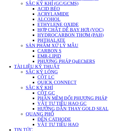
SẮC KÝ KHÍ (GC/GCMS)
ACID BÉO
ACRYLAMIDE
ALCOHOL
ETHYLENE OXIDE
HỢP CHẤT DỄ BAY HƠI (VOC)
HYDROCARBON THƠM (PAH)
PHTHALATE
SẢN PHẨM XỬ LÝ MẪU
CARBON S
EMR-LIPID
PHƯƠNG PHÁP QuEChERS
TÀI LIỆU KỸ THUẬT
SẮC KÝ LỎNG
CỘT LC
QUICK CONNECT
SẮC KÝ KHÍ
CỘT GC
PHẦN MỀM ĐỔI PHƯƠNG PHÁP
VẬT TƯ TIÊU HAO GC
HƯỚNG DẪN THAY GOLD SEAL
QUANG PHỔ
ĐÈN CATHODE
VẬT TƯ TIÊU HAO
TIN TỨC