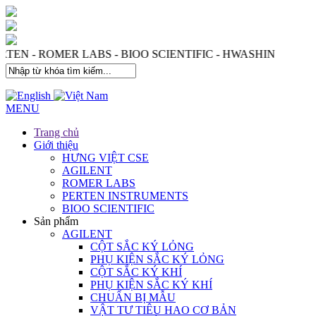
ERTEN - ROMER LABS - BIOO SCIENTIFIC - HWASHIN
MENU
Trang chủ
Giới thiệu
HƯNG VIỆT CSE
AGILENT
ROMER LABS
PERTEN INSTRUMENTS
BIOO SCIENTIFIC
Sản phẩm
AGILENT
CỘT SẮC KÝ LỎNG
PHỤ KIỆN SẮC KÝ LỎNG
CỘT SẮC KÝ KHÍ
PHỤ KIỆN SẮC KÝ KHÍ
CHUẨN BỊ MẪU
VẬT TƯ TIÊU HAO CƠ BẢN