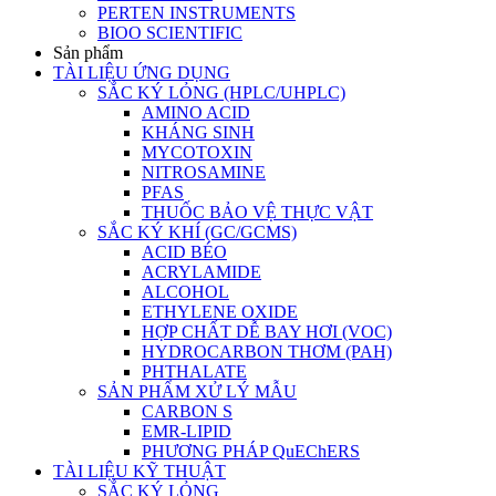
PERTEN INSTRUMENTS
BIOO SCIENTIFIC
Sản phẩm
TÀI LIỆU ỨNG DỤNG
SẮC KÝ LỎNG (HPLC/UHPLC)
AMINO ACID
KHÁNG SINH
MYCOTOXIN
NITROSAMINE
PFAS
THUỐC BẢO VỆ THỰC VẬT
SẮC KÝ KHÍ (GC/GCMS)
ACID BÉO
ACRYLAMIDE
ALCOHOL
ETHYLENE OXIDE
HỢP CHẤT DỄ BAY HƠI (VOC)
HYDROCARBON THƠM (PAH)
PHTHALATE
SẢN PHẨM XỬ LÝ MẪU
CARBON S
EMR-LIPID
PHƯƠNG PHÁP QuEChERS
TÀI LIỆU KỸ THUẬT
SẮC KÝ LỎNG