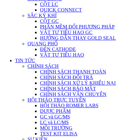
CỘT LC
QUICK CONNECT
SẮC KÝ KHÍ
CỘT GC
PHẦN MỀM ĐỔI PHƯƠNG PHÁP
VẬT TƯ TIÊU HAO GC
HƯỚNG DẪN THAY GOLD SEAL
QUANG PHỔ
ĐÈN CATHODE
VẬT TƯ TIÊU HAO
TIN TỨC
CHÍNH SÁCH
CHÍNH SÁCH THANH TOÁN
CHÍNH SÁCH ĐỔI TRẢ
CHÍNH SÁCH XỬ LÝ KHIẾU NẠI
CHÍNH SÁCH BẢO MẬT
CHÍNH SÁCH VẬN CHUYỂN
HỘI THẢO TRỰC TUYẾN
HỘI THẢO ROMER LABS
DƯỢC PHẨM
GC và GC/MS
LC và LC/MS
MÔI TRƯỜNG
TEST KIT ELISA
SỰ KIỆN