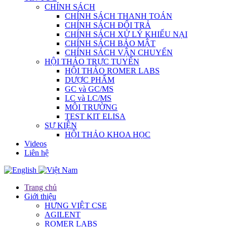
CHÍNH SÁCH
CHÍNH SÁCH THANH TOÁN
CHÍNH SÁCH ĐỔI TRẢ
CHÍNH SÁCH XỬ LÝ KHIẾU NẠI
CHÍNH SÁCH BẢO MẬT
CHÍNH SÁCH VẬN CHUYỂN
HỘI THẢO TRỰC TUYẾN
HỘI THẢO ROMER LABS
DƯỢC PHẨM
GC và GC/MS
LC và LC/MS
MÔI TRƯỜNG
TEST KIT ELISA
SỰ KIỆN
HỘI THẢO KHOA HỌC
Videos
Liên hệ
Trang chủ
Giới thiệu
HƯNG VIỆT CSE
AGILENT
ROMER LABS