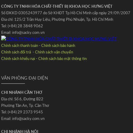
CÔNG TY TNHH HÓA CHẤT-THIẾT BỊ KHOA HỌC HƯNG VIỆT
Số ĐKKD 0305243977 do Sở KHĐT Tp.Hồ Chí Minh cấp ngày 29/09/2007
Đia chỉ: 125/2 Trần Huy Liệu‚ Phường Phú Nhuận‚ Tp. Hồ Chí Minh
Tel: (+84) 28 3848 9062
Email: info@sacky.com.vn
Chính sách thanh toán
-
Chính sách bảo hành
Chính sách đổi trả
-
Chính sách vận chuyển
Chính sách khiếu nại
-
Chính sách bảo mật thông tin
VĂN PHÒNG ĐẠI DIỆN
CHI NHÁNH CẦN THƠ
Địa chỉ: Số 6‚ Đường B22
Phường Tân An‚ Tp. Cần Thơ
Tel: (+84) 29 2373 9545
Email: info@sacky.com.vn
CHI NHÁNH HÀ NỘI