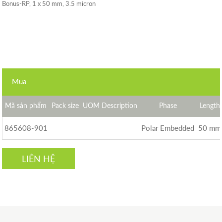
Bonus-RP, 1 x 50 mm, 3.5 micron
Mua
Mã sản phẩm
Pack size
UOM Description
Phase
Length
865608-901
Polar Embedded
50 mm
LIÊN HỆ