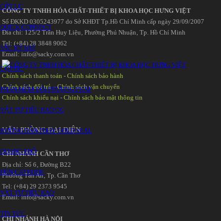
CỘT LC
CÔNG TY TNHH HÓA CHẤT-THIẾT BỊ KHOA HỌC HƯNG VIỆT
Số ĐKKD 0305243977 do Sở KHĐT Tp.Hồ Chí Minh cấp ngày 29/09/2007
QUICK CONNECT
Đia chỉ: 125/2 Trần Huy Liệu‚ Phường Phú Nhuận‚ Tp. Hồ Chí Minh
Tel: (+84) 28 3848 9062
SẮC KÝ KHÍ
Email: info@sacky.com.vn
CỘT GC
Chính sách thanh toán
-
Chính sách bảo hành
Chính sách đổi trả
-
Chính sách vận chuyển
PHẦN MỀM ĐỔI PHƯƠNG PHÁP
Chính sách khiếu nại
-
Chính sách bảo mật thông tin
VẬT TƯ TIÊU HAO GC
VĂN PHÒNG ĐẠI DIỆN
HƯỚNG DẪN THAY GOLD SEAL
QUANG PHỔ
CHI NHÁNH CẦN THƠ
Địa chỉ: Số 6‚ Đường B22
ĐÈN CATHODE
Phường Tân An‚ Tp. Cần Thơ
Tel: (+84) 29 2373 9545
VẬT TƯ TIÊU HAO
Email: info@sacky.com.vn
TIN TỨC
CHI NHÁNH HÀ NỘI