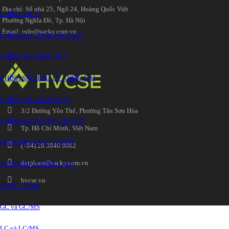
Địa chỉ: Số nhà 25‚ Ngõ 24‚ Hoàng Quốc Việt
CHÍNH SÁCH
Phường Nghĩa Đô‚ Tp. Hà Nội
Email: info@sacky.com.vn
CHÍNH SÁCH THANH TOÁN
CHÍNH SÁCH ĐỔI TRẢ
CHÍNH SÁCH XỬ LÝ KHIẾU NẠI
CHÍNH SÁCH BẢO MẬT
3/2 Đường Yên Thế‚ Phường Tân Sơn Hòa
CHÍNH SÁCH VẬN CHUYỂN
Tp. Hồ Chí Minh‚ Việt Nam
HỘI THẢO TRỰC TUYẾN
(+84) 28 3848 9062
datpham@sacky.com.vn
HỘI THẢO ROMER LABS
hvcse.vn
DƯỢC PHẨM
GC và GC/MS
LC và LC/MS