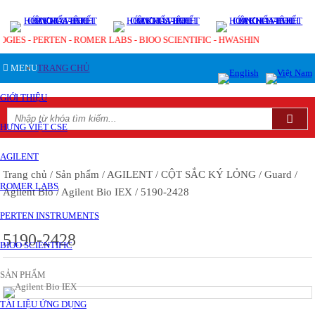
GIES - PERTEN - ROMER LABS - BIOO SCIENTIFIC - HWASHIN
MENU
TRANG CHỦ
GIỚI THIỆU
HƯNG VIỆT CSE
AGILENT
Trang chủ
/ Sản phẩm
/ AGILENT
/ CỘT SẮC KÝ LỎNG
/ Guard
/
ROMER LABS
Agilent Bio
/ Agilent Bio IEX
/ 5190-2428
PERTEN INSTRUMENTS
5190-2428
BIOO SCIENTIFIC
SẢN PHẨM
TÀI LIỆU ỨNG DỤNG