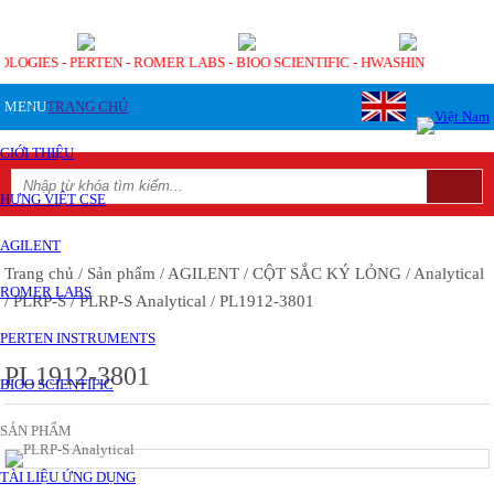
OLOGIES - PERTEN - ROMER LABS - BIOO SCIENTIFIC - HWASHIN
MENU
TRANG CHỦ
GIỚI THIỆU
HƯNG VIỆT CSE
AGILENT
Trang chủ
/ Sản phẩm
/ AGILENT
/ CỘT SẮC KÝ LỎNG
/ Analytical
ROMER LABS
/ PLRP-S
/ PLRP-S Analytical
/ PL1912-3801
PERTEN INSTRUMENTS
PL1912-3801
BIOO SCIENTIFIC
SẢN PHẨM
TÀI LIỆU ỨNG DỤNG