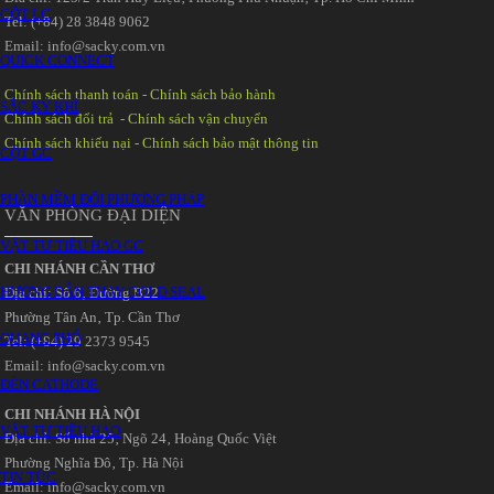
CỘT LC
Tel: (+84) 28 3848 9062
Email: info@sacky.com.vn
QUICK CONNECT
Chính sách thanh toán
-
Chính sách bảo hành
SẮC KÝ KHÍ
Chính sách đổi trả
-
Chính sách vận chuyển
Chính sách khiếu nại
-
Chính sách bảo mật thông tin
CỘT GC
PHẦN MỀM ĐỔI PHƯƠNG PHÁP
VĂN PHÒNG ĐẠI DIỆN
VẬT TƯ TIÊU HAO GC
CHI NHÁNH CẦN THƠ
HƯỚNG DẪN THAY GOLD SEAL
Địa chỉ: Số 6‚ Đường B22
Phường Tân An‚ Tp. Cần Thơ
QUANG PHỔ
Tel: (+84) 29 2373 9545
Email: info@sacky.com.vn
ĐÈN CATHODE
CHI NHÁNH HÀ NỘI
VẬT TƯ TIÊU HAO
Địa chỉ: Số nhà 25‚ Ngõ 24‚ Hoàng Quốc Việt
Phường Nghĩa Đô‚ Tp. Hà Nội
TIN TỨC
Email: info@sacky.com.vn