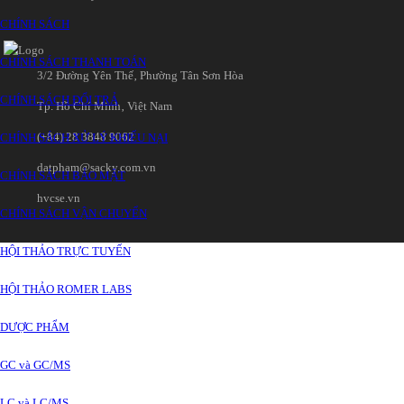
CHÍNH SÁCH
CHÍNH SÁCH THANH TOÁN
3/2 Đường Yên Thế‚ Phường Tân Sơn Hòa
CHÍNH SÁCH ĐỔI TRẢ
Tp. Hồ Chí Minh‚ Việt Nam
(+84) 28 3848 9062
CHÍNH SÁCH XỬ LÝ KHIẾU NẠI
datpham@sacky.com.vn
CHÍNH SÁCH BẢO MẬT
hvcse.vn
CHÍNH SÁCH VẬN CHUYỂN
HỘI THẢO TRỰC TUYẾN
HỘI THẢO ROMER LABS
DƯỢC PHẨM
GC và GC/MS
LC và LC/MS