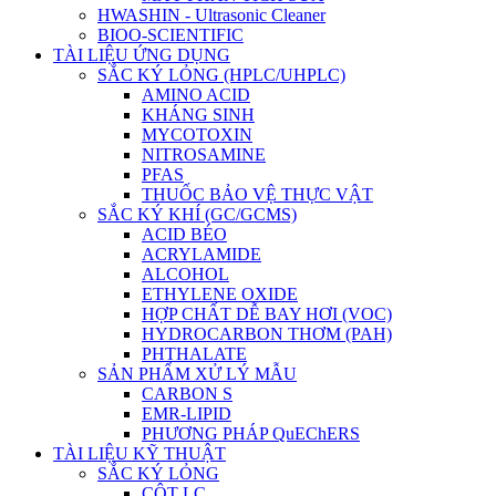
HWASHIN - Ultrasonic Cleaner
BIOO-SCIENTIFIC
TÀI LIỆU ỨNG DỤNG
SẮC KÝ LỎNG (HPLC/UHPLC)
AMINO ACID
KHÁNG SINH
MYCOTOXIN
NITROSAMINE
PFAS
THUỐC BẢO VỆ THỰC VẬT
SẮC KÝ KHÍ (GC/GCMS)
ACID BÉO
ACRYLAMIDE
ALCOHOL
ETHYLENE OXIDE
HỢP CHẤT DỄ BAY HƠI (VOC)
HYDROCARBON THƠM (PAH)
PHTHALATE
SẢN PHẨM XỬ LÝ MẪU
CARBON S
EMR-LIPID
PHƯƠNG PHÁP QuEChERS
TÀI LIỆU KỸ THUẬT
SẮC KÝ LỎNG
CỘT LC