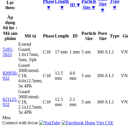
Phase
Length
Particle
Type
Lọc
Size
ID ⯆
⯆
⯆
Size ⯆
⯆
theo:
⯆
Áp
dụng
bộ lọc :
Mã sản
Particle
Pore
Mô tả
Phase
Length
ID
Type
Gi
phẩm
Size
Size
Extend
5185-
Guard,
C18
17 mm
1 mm
5 um
300 A
L1
VN
5923
1.0x17mm,
5um, 3/pk
Guard
300Extend-
820950-
12.5
4.6
C18,
C18
5 um
300 A
L1
VN
932
mm
mm
4.6x12.5mm,
5u 4PK
Guard
300Extend-
821125-
12.5
2.1
C18,
C18
5 um
300 A
L1
VN
932
mm
mm
2.1x12.5mm,
5u 4PK
Mua
Connect with hvcse