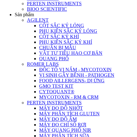
PERTEN INSTRUMENTS
BIOO SCIENTIFIC
Sản phẩm
AGILENT
CỘT SẮC KÝ LỎNG
PHỤ KIỆN SẮC KÝ LỎNG
CỘT SẮC KÝ KHÍ
PHỤ KIỆN SẮC KÝ KHÍ
CHUẨN BỊ MẪU
VẬT TƯ TIÊU HAO CƠ BẢN
QUANG PHỔ
ROMER LABS
ĐỘC TỐ VI NẤM - MYCOTOXIN
VI SINH GÂY BỆNH - PATHOGEN
FOOD AlLLERGENS- DỊ ỨNG
GMO TEST KIT
CYTOQUANT®
MYCOTOXIN - RM & CRM
PERTEN INSTRUMENTS
MÁY ĐO ĐỘ NHỚT
MÁY PHÂN TÍCH GLUTEN
MÁY ĐO ĐỘ ẨM
MÁY ĐO CHỈ SỐ RƠI
MÁY QUANG PHỔ NIR
MÁY PHÂN TÍCH SỮA