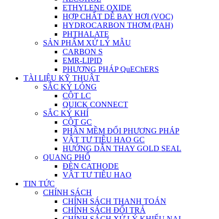
ETHYLENE OXIDE
HỢP CHẤT DỄ BAY HƠI (VOC)
HYDROCARBON THƠM (PAH)
PHTHALATE
SẢN PHẨM XỬ LÝ MẪU
CARBON S
EMR-LIPID
PHƯƠNG PHÁP QuEChERS
TÀI LIỆU KỸ THUẬT
SẮC KÝ LỎNG
CỘT LC
QUICK CONNECT
SẮC KÝ KHÍ
CỘT GC
PHẦN MỀM ĐỔI PHƯƠNG PHÁP
VẬT TƯ TIÊU HAO GC
HƯỚNG DẪN THAY GOLD SEAL
QUANG PHỔ
ĐÈN CATHODE
VẬT TƯ TIÊU HAO
TIN TỨC
CHÍNH SÁCH
CHÍNH SÁCH THANH TOÁN
CHÍNH SÁCH ĐỔI TRẢ
CHÍNH SÁCH XỬ LÝ KHIẾU NẠI