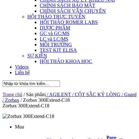
CHÍNH SÁCH BẢO MẬT
CHÍNH SÁCH VẬN CHUYỂN
HỘI THẢO TRỰC TUYẾN
HỘI THẢO ROMER LABS
DƯỢC PHẨM
GC và GC/MS
LC và LC/MS
MÔI TRƯỜNG
TEST KIT ELISA
SỰ KIỆN
HỘI THẢO KHOA HỌC
Videos
Liên hệ
Trang chủ
/ Sản phẩm
/ AGILENT
/ CỘT SẮC KÝ LỎNG
/ Guard
/ Zorbax
/ Zorbax 300Extend-C18
Zorbax 300Extend-C18
Mua
Pore