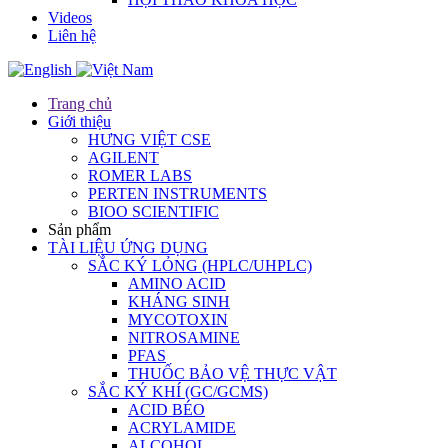
Videos
Liên hệ
Trang chủ
Giới thiệu
HƯNG VIỆT CSE
AGILENT
ROMER LABS
PERTEN INSTRUMENTS
BIOO SCIENTIFIC
Sản phẩm
TÀI LIỆU ỨNG DỤNG
SẮC KÝ LỎNG (HPLC/UHPLC)
AMINO ACID
KHÁNG SINH
MYCOTOXIN
NITROSAMINE
PFAS
THUỐC BẢO VỆ THỰC VẬT
SẮC KÝ KHÍ (GC/GCMS)
ACID BÉO
ACRYLAMIDE
ALCOHOL