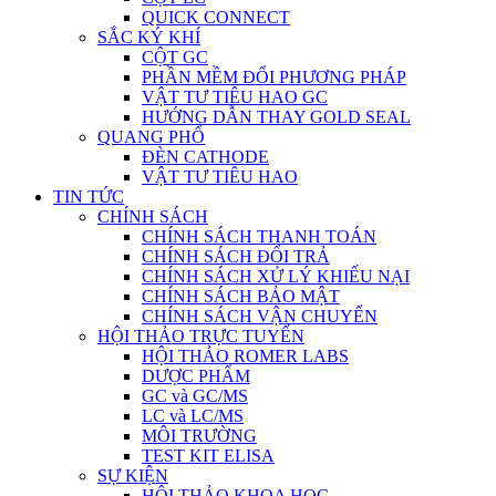
QUICK CONNECT
SẮC KÝ KHÍ
CỘT GC
PHẦN MỀM ĐỔI PHƯƠNG PHÁP
VẬT TƯ TIÊU HAO GC
HƯỚNG DẪN THAY GOLD SEAL
QUANG PHỔ
ĐÈN CATHODE
VẬT TƯ TIÊU HAO
TIN TỨC
CHÍNH SÁCH
CHÍNH SÁCH THANH TOÁN
CHÍNH SÁCH ĐỔI TRẢ
CHÍNH SÁCH XỬ LÝ KHIẾU NẠI
CHÍNH SÁCH BẢO MẬT
CHÍNH SÁCH VẬN CHUYỂN
HỘI THẢO TRỰC TUYẾN
HỘI THẢO ROMER LABS
DƯỢC PHẨM
GC và GC/MS
LC và LC/MS
MÔI TRƯỜNG
TEST KIT ELISA
SỰ KIỆN
HỘI THẢO KHOA HỌC