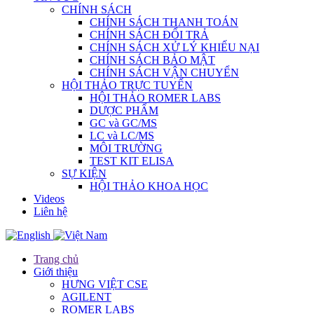
CHÍNH SÁCH
CHÍNH SÁCH THANH TOÁN
CHÍNH SÁCH ĐỔI TRẢ
CHÍNH SÁCH XỬ LÝ KHIẾU NẠI
CHÍNH SÁCH BẢO MẬT
CHÍNH SÁCH VẬN CHUYỂN
HỘI THẢO TRỰC TUYẾN
HỘI THẢO ROMER LABS
DƯỢC PHẨM
GC và GC/MS
LC và LC/MS
MÔI TRƯỜNG
TEST KIT ELISA
SỰ KIỆN
HỘI THẢO KHOA HỌC
Videos
Liên hệ
Trang chủ
Giới thiệu
HƯNG VIỆT CSE
AGILENT
ROMER LABS