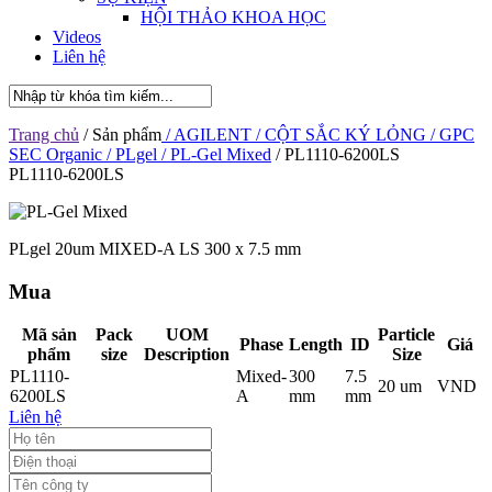
HỘI THẢO KHOA HỌC
Videos
Liên hệ
Trang chủ
/ Sản phẩm
/ AGILENT
/ CỘT SẮC KÝ LỎNG
/ GPC
SEC Organic
/ PLgel
/ PL-Gel Mixed
/ PL1110-6200LS
PL1110-6200LS
PLgel 20um MIXED-A LS 300 x 7.5 mm
Mua
Mã sản
Pack
UOM
Particle
Phase
Length
ID
Giá
phẩm
size
Description
Size
PL1110-
Mixed-
300
7.5
20 um
VND
6200LS
A
mm
mm
Liên hệ