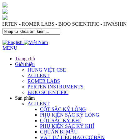
 PERTEN - ROMER LABS - BIOO SCIENTIFIC - HWASHIN
MENU
Trang chủ
Giới thiệu
HƯNG VIỆT CSE
AGILENT
ROMER LABS
PERTEN INSTRUMENTS
BIOO SCIENTIFIC
Sản phẩm
AGILENT
CỘT SẮC KÝ LỎNG
PHỤ KIỆN SẮC KÝ LỎNG
CỘT SẮC KÝ KHÍ
PHỤ KIỆN SẮC KÝ KHÍ
CHUẨN BỊ MẪU
VẬT TƯ TIÊU HAO CƠ BẢN