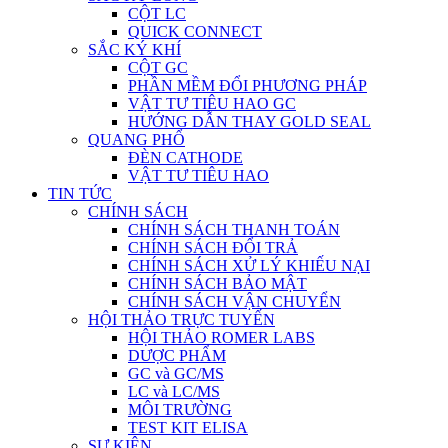
CỘT LC
QUICK CONNECT
SẮC KÝ KHÍ
CỘT GC
PHẦN MỀM ĐỔI PHƯƠNG PHÁP
VẬT TƯ TIÊU HAO GC
HƯỚNG DẪN THAY GOLD SEAL
QUANG PHỔ
ĐÈN CATHODE
VẬT TƯ TIÊU HAO
TIN TỨC
CHÍNH SÁCH
CHÍNH SÁCH THANH TOÁN
CHÍNH SÁCH ĐỔI TRẢ
CHÍNH SÁCH XỬ LÝ KHIẾU NẠI
CHÍNH SÁCH BẢO MẬT
CHÍNH SÁCH VẬN CHUYỂN
HỘI THẢO TRỰC TUYẾN
HỘI THẢO ROMER LABS
DƯỢC PHẨM
GC và GC/MS
LC và LC/MS
MÔI TRƯỜNG
TEST KIT ELISA
SỰ KIỆN