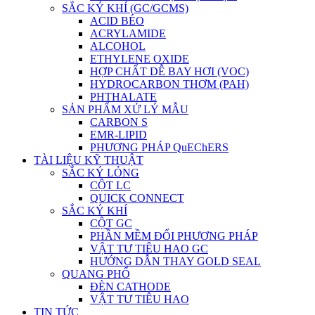
SẮC KÝ KHÍ (GC/GCMS)
ACID BÉO
ACRYLAMIDE
ALCOHOL
ETHYLENE OXIDE
HỢP CHẤT DỄ BAY HƠI (VOC)
HYDROCARBON THƠM (PAH)
PHTHALATE
SẢN PHẨM XỬ LÝ MẪU
CARBON S
EMR-LIPID
PHƯƠNG PHÁP QuEChERS
TÀI LIỆU KỸ THUẬT
SẮC KÝ LỎNG
CỘT LC
QUICK CONNECT
SẮC KÝ KHÍ
CỘT GC
PHẦN MỀM ĐỔI PHƯƠNG PHÁP
VẬT TƯ TIÊU HAO GC
HƯỚNG DẪN THAY GOLD SEAL
QUANG PHỔ
ĐÈN CATHODE
VẬT TƯ TIÊU HAO
TIN TỨC