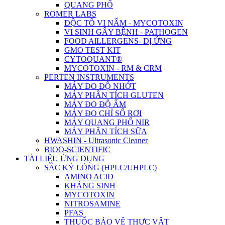
QUANG PHỔ
ROMER LABS
ĐỘC TỐ VI NẤM - MYCOTOXIN
VI SINH GÂY BỆNH - PATHOGEN
FOOD AlLLERGENS- DỊ ỨNG
GMO TEST KIT
CYTOQUANT®
MYCOTOXIN - RM & CRM
PERTEN INSTRUMENTS
MÁY ĐO ĐỘ NHỚT
MÁY PHÂN TÍCH GLUTEN
MÁY ĐO ĐỘ ẨM
MÁY ĐO CHỈ SỐ RƠI
MÁY QUANG PHỔ NIR
MÁY PHÂN TÍCH SỮA
HWASHIN - Ultrasonic Cleaner
BIOO-SCIENTIFIC
TÀI LIỆU ỨNG DỤNG
SẮC KÝ LỎNG (HPLC/UHPLC)
AMINO ACID
KHÁNG SINH
MYCOTOXIN
NITROSAMINE
PFAS
THUỐC BẢO VỆ THỰC VẬT