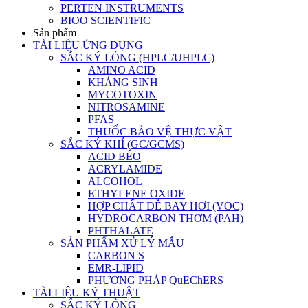
PERTEN INSTRUMENTS
BIOO SCIENTIFIC
Sản phẩm
TÀI LIỆU ỨNG DỤNG
SẮC KÝ LỎNG (HPLC/UHPLC)
AMINO ACID
KHÁNG SINH
MYCOTOXIN
NITROSAMINE
PFAS
THUỐC BẢO VỆ THỰC VẬT
SẮC KÝ KHÍ (GC/GCMS)
ACID BÉO
ACRYLAMIDE
ALCOHOL
ETHYLENE OXIDE
HỢP CHẤT DỄ BAY HƠI (VOC)
HYDROCARBON THƠM (PAH)
PHTHALATE
SẢN PHẨM XỬ LÝ MẪU
CARBON S
EMR-LIPID
PHƯƠNG PHÁP QuEChERS
TÀI LIỆU KỸ THUẬT
SẮC KÝ LỎNG