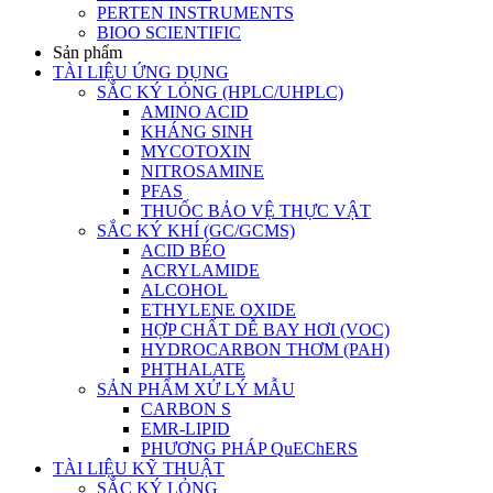
PERTEN INSTRUMENTS
BIOO SCIENTIFIC
Sản phẩm
TÀI LIỆU ỨNG DỤNG
SẮC KÝ LỎNG (HPLC/UHPLC)
AMINO ACID
KHÁNG SINH
MYCOTOXIN
NITROSAMINE
PFAS
THUỐC BẢO VỆ THỰC VẬT
SẮC KÝ KHÍ (GC/GCMS)
ACID BÉO
ACRYLAMIDE
ALCOHOL
ETHYLENE OXIDE
HỢP CHẤT DỄ BAY HƠI (VOC)
HYDROCARBON THƠM (PAH)
PHTHALATE
SẢN PHẨM XỬ LÝ MẪU
CARBON S
EMR-LIPID
PHƯƠNG PHÁP QuEChERS
TÀI LIỆU KỸ THUẬT
SẮC KÝ LỎNG