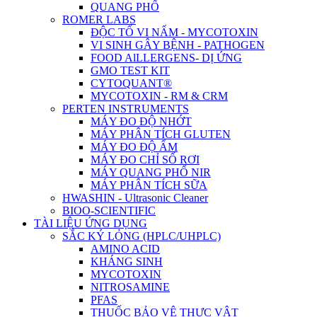
QUANG PHỔ
ROMER LABS
ĐỘC TỐ VI NẤM - MYCOTOXIN
VI SINH GÂY BỆNH - PATHOGEN
FOOD AlLLERGENS- DỊ ỨNG
GMO TEST KIT
CYTOQUANT®
MYCOTOXIN - RM & CRM
PERTEN INSTRUMENTS
MÁY ĐO ĐỘ NHỚT
MÁY PHÂN TÍCH GLUTEN
MÁY ĐO ĐỘ ẨM
MÁY ĐO CHỈ SỐ RƠI
MÁY QUANG PHỔ NIR
MÁY PHÂN TÍCH SỮA
HWASHIN - Ultrasonic Cleaner
BIOO-SCIENTIFIC
TÀI LIỆU ỨNG DỤNG
SẮC KÝ LỎNG (HPLC/UHPLC)
AMINO ACID
KHÁNG SINH
MYCOTOXIN
NITROSAMINE
PFAS
THUỐC BẢO VỆ THỰC VẬT