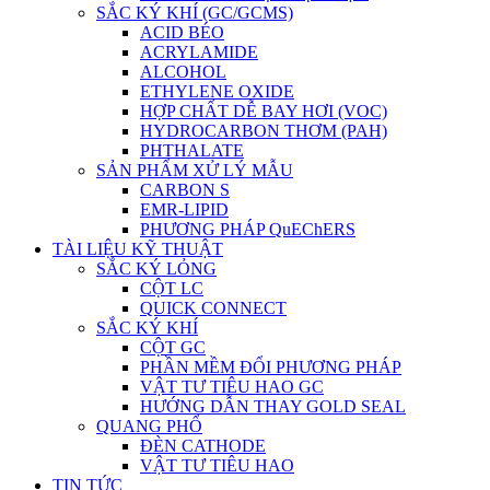
SẮC KÝ KHÍ (GC/GCMS)
ACID BÉO
ACRYLAMIDE
ALCOHOL
ETHYLENE OXIDE
HỢP CHẤT DỄ BAY HƠI (VOC)
HYDROCARBON THƠM (PAH)
PHTHALATE
SẢN PHẨM XỬ LÝ MẪU
CARBON S
EMR-LIPID
PHƯƠNG PHÁP QuEChERS
TÀI LIỆU KỸ THUẬT
SẮC KÝ LỎNG
CỘT LC
QUICK CONNECT
SẮC KÝ KHÍ
CỘT GC
PHẦN MỀM ĐỔI PHƯƠNG PHÁP
VẬT TƯ TIÊU HAO GC
HƯỚNG DẪN THAY GOLD SEAL
QUANG PHỔ
ĐÈN CATHODE
VẬT TƯ TIÊU HAO
TIN TỨC