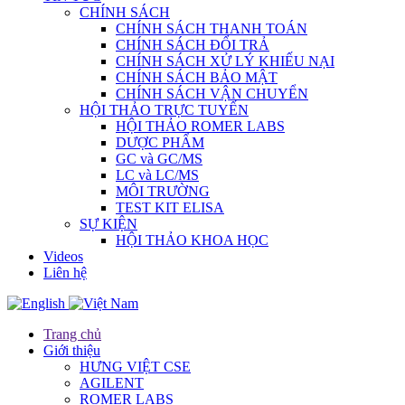
CHÍNH SÁCH
CHÍNH SÁCH THANH TOÁN
CHÍNH SÁCH ĐỔI TRẢ
CHÍNH SÁCH XỬ LÝ KHIẾU NẠI
CHÍNH SÁCH BẢO MẬT
CHÍNH SÁCH VẬN CHUYỂN
HỘI THẢO TRỰC TUYẾN
HỘI THẢO ROMER LABS
DƯỢC PHẨM
GC và GC/MS
LC và LC/MS
MÔI TRƯỜNG
TEST KIT ELISA
SỰ KIỆN
HỘI THẢO KHOA HỌC
Videos
Liên hệ
Trang chủ
Giới thiệu
HƯNG VIỆT CSE
AGILENT
ROMER LABS