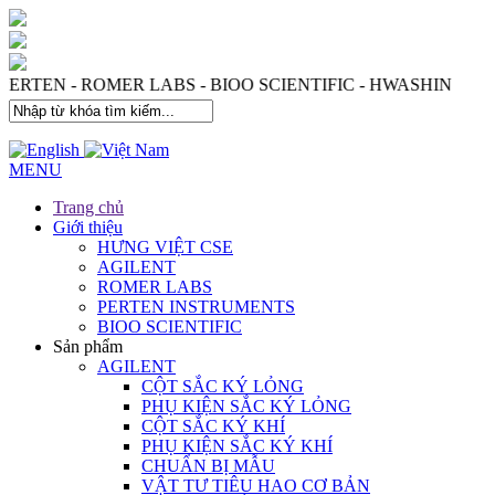
 PERTEN - ROMER LABS - BIOO SCIENTIFIC - HWASHIN
MENU
Trang chủ
Giới thiệu
HƯNG VIỆT CSE
AGILENT
ROMER LABS
PERTEN INSTRUMENTS
BIOO SCIENTIFIC
Sản phẩm
AGILENT
CỘT SẮC KÝ LỎNG
PHỤ KIỆN SẮC KÝ LỎNG
CỘT SẮC KÝ KHÍ
PHỤ KIỆN SẮC KÝ KHÍ
CHUẨN BỊ MẪU
VẬT TƯ TIÊU HAO CƠ BẢN