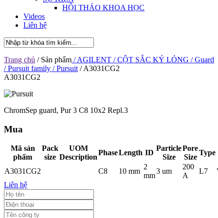
HỘI THẢO KHOA HỌC
Videos
Liên hệ
Trang chủ
/ Sản phẩm
/ AGILENT
/ CỘT SẮC KÝ LỎNG
/ Guard
/ Pursuit family
/ Pursuit
/ A3031CG2
A3031CG2
ChromSep guard, Pur 3 C8 10x2 Repl.3
Mua
Mã sản
Pack
UOM
Particle
Pore
Phase
Length
ID
Type
phẩm
size
Description
Size
Size
2
200
A3031CG2
C8
10 mm
3 um
L7
mm
A
Liên hệ