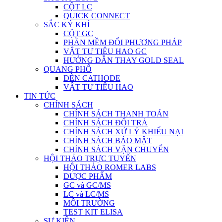
CỘT LC
QUICK CONNECT
SẮC KÝ KHÍ
CỘT GC
PHẦN MỀM ĐỔI PHƯƠNG PHÁP
VẬT TƯ TIÊU HAO GC
HƯỚNG DẪN THAY GOLD SEAL
QUANG PHỔ
ĐÈN CATHODE
VẬT TƯ TIÊU HAO
TIN TỨC
CHÍNH SÁCH
CHÍNH SÁCH THANH TOÁN
CHÍNH SÁCH ĐỔI TRẢ
CHÍNH SÁCH XỬ LÝ KHIẾU NẠI
CHÍNH SÁCH BẢO MẬT
CHÍNH SÁCH VẬN CHUYỂN
HỘI THẢO TRỰC TUYẾN
HỘI THẢO ROMER LABS
DƯỢC PHẨM
GC và GC/MS
LC và LC/MS
MÔI TRƯỜNG
TEST KIT ELISA
SỰ KIỆN