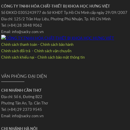
CÔNG TY TNHH HÓA CHẤT-THIẾT BỊ KHOA HỌC HƯNG VIỆT
Số ĐKKD 0305243977 do Sở KHĐT Tp.Hồ Chí Minh cấp ngày 29/09/2007
Đia chỉ: 125/2 Trần Huy Liệu‚ Phường Phú Nhuận‚ Tp. Hồ Chí Minh
Tel: (+84) 28 3848 9062
Email: info@sacky.com.vn
Chính sách thanh toán
-
Chính sách bảo hành
Chính sách đổi trả
-
Chính sách vận chuyển
Chính sách khiếu nại
-
Chính sách bảo mật thông tin
VĂN PHÒNG ĐẠI DIỆN
CHI NHÁNH CẦN THƠ
Địa chỉ: Số 6‚ Đường B22
Phường Tân An‚ Tp. Cần Thơ
Tel: (+84) 29 2373 9545
Email: info@sacky.com.vn
CHI NHÁNH HÀ NỘI