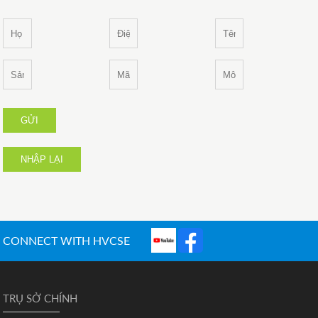
GỬI
NHẬP LẠI
CONNECT WITH HVCSE
TRỤ SỞ CHÍNH