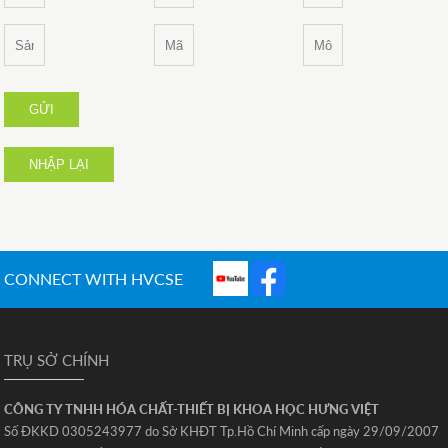
GỬI
NHẬP LẠI
CONNECT WITH HVCSE
TRỤ SỞ CHÍNH
CÔNG TY TNHH HÓA CHẤT-THIẾT BỊ KHOA HỌC HƯNG VIỆT
Số ĐKKD 0305243977 do Sở KHĐT Tp.Hồ Chí Minh cấp ngày 29/09/2007