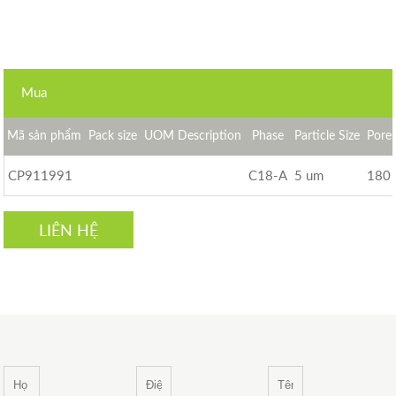
Mua
Mã sản phẩm
Pack size
UOM Description
Phase
Particle Size
Pore 
CP911991
C18-A
5 um
180 
LIÊN HỆ