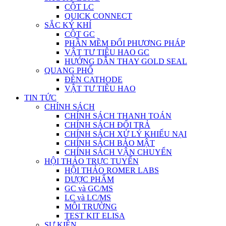
CỘT LC
QUICK CONNECT
SẮC KÝ KHÍ
CỘT GC
PHẦN MỀM ĐỔI PHƯƠNG PHÁP
VẬT TƯ TIÊU HAO GC
HƯỚNG DẪN THAY GOLD SEAL
QUANG PHỔ
ĐÈN CATHODE
VẬT TƯ TIÊU HAO
TIN TỨC
CHÍNH SÁCH
CHÍNH SÁCH THANH TOÁN
CHÍNH SÁCH ĐỔI TRẢ
CHÍNH SÁCH XỬ LÝ KHIẾU NẠI
CHÍNH SÁCH BẢO MẬT
CHÍNH SÁCH VẬN CHUYỂN
HỘI THẢO TRỰC TUYẾN
HỘI THẢO ROMER LABS
DƯỢC PHẨM
GC và GC/MS
LC và LC/MS
MÔI TRƯỜNG
TEST KIT ELISA
SỰ KIỆN