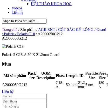
HỘI THẢO KHOA HỌC
Videos
Liên hệ
Trang chủ
/ Sản phẩm
/ AGILENT
/ CỘT SẮC KÝ LỎNG
/ Guard
/ Polaris
/ Polaris C18
/ A2000050G212
A2000050G212
Polaris 5 C18-A 50 X 21.2mm Guard
Mua
Pack
UOM
Particle
Pore
Mã sản phẩm
Phase
Length
ID
size
Description
Size
Size
C18-
21.2
180
A2000050G212
50 mm
5 um
A
mm
A
Liên hệ