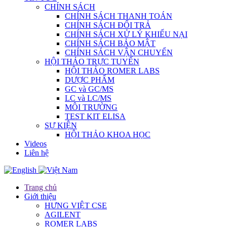
CHÍNH SÁCH
CHÍNH SÁCH THANH TOÁN
CHÍNH SÁCH ĐỔI TRẢ
CHÍNH SÁCH XỬ LÝ KHIẾU NẠI
CHÍNH SÁCH BẢO MẬT
CHÍNH SÁCH VẬN CHUYỂN
HỘI THẢO TRỰC TUYẾN
HỘI THẢO ROMER LABS
DƯỢC PHẨM
GC và GC/MS
LC và LC/MS
MÔI TRƯỜNG
TEST KIT ELISA
SỰ KIỆN
HỘI THẢO KHOA HỌC
Videos
Liên hệ
Trang chủ
Giới thiệu
HƯNG VIỆT CSE
AGILENT
ROMER LABS