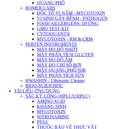
QUANG PHỔ
ROMER LABS
ĐỘC TỐ VI NẤM - MYCOTOXIN
VI SINH GÂY BỆNH - PATHOGEN
FOOD AlLLERGENS- DỊ ỨNG
GMO TEST KIT
CYTOQUANT®
MYCOTOXIN - RM & CRM
PERTEN INSTRUMENTS
MÁY ĐO ĐỘ NHỚT
MÁY PHÂN TÍCH GLUTEN
MÁY ĐO ĐỘ ẨM
MÁY ĐO CHỈ SỐ RƠI
MÁY QUANG PHỔ NIR
MÁY PHÂN TÍCH SỮA
HWASHIN - Ultrasonic Cleaner
BIOO-SCIENTIFIC
TÀI LIỆU ỨNG DỤNG
SẮC KÝ LỎNG (HPLC/UHPLC)
AMINO ACID
KHÁNG SINH
MYCOTOXIN
NITROSAMINE
PFAS
THUỐC BẢO VỆ THỰC VẬT