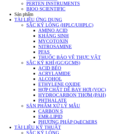
PERTEN INSTRUMENTS
BIOO SCIENTIFIC
Sản phẩm
TÀI LIỆU ỨNG DỤNG
SẮC KÝ LỎNG (HPLC/UHPLC)
AMINO ACID
KHÁNG SINH
MYCOTOXIN
NITROSAMINE
PFAS
THUỐC BẢO VỆ THỰC VẬT
SẮC KÝ KHÍ (GC/GCMS)
ACID BÉO
ACRYLAMIDE
ALCOHOL
ETHYLENE OXIDE
HỢP CHẤT DỄ BAY HƠI (VOC)
HYDROCARBON THƠM (PAH)
PHTHALATE
SẢN PHẨM XỬ LÝ MẪU
CARBON S
EMR-LIPID
PHƯƠNG PHÁP QuEChERS
TÀI LIỆU KỸ THUẬT
SẮC KÝ LỎNG