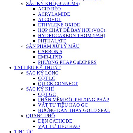
SẮC KÝ KHÍ (GC/GCMS)
ACID BÉO
ACRYLAMIDE
ALCOHOL
ETHYLENE OXIDE
HỢP CHẤT DỄ BAY HƠI (VOC)
HYDROCARBON THƠM (PAH)
PHTHALATE
SẢN PHẨM XỬ LÝ MẪU
CARBON S
EMR-LIPID
PHƯƠNG PHÁP QuEChERS
TÀI LIỆU KỸ THUẬT
SẮC KÝ LỎNG
CỘT LC
QUICK CONNECT
SẮC KÝ KHÍ
CỘT GC
PHẦN MỀM ĐỔI PHƯƠNG PHÁP
VẬT TƯ TIÊU HAO GC
HƯỚNG DẪN THAY GOLD SEAL
QUANG PHỔ
ĐÈN CATHODE
VẬT TƯ TIÊU HAO
TIN TỨC