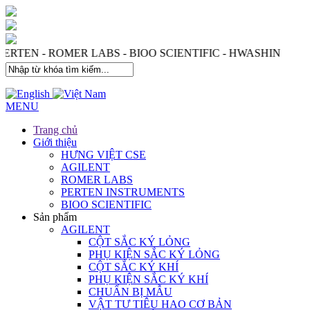
 PERTEN - ROMER LABS - BIOO SCIENTIFIC - HWASHIN
MENU
Trang chủ
Giới thiệu
HƯNG VIỆT CSE
AGILENT
ROMER LABS
PERTEN INSTRUMENTS
BIOO SCIENTIFIC
Sản phẩm
AGILENT
CỘT SẮC KÝ LỎNG
PHỤ KIỆN SẮC KÝ LỎNG
CỘT SẮC KÝ KHÍ
PHỤ KIỆN SẮC KÝ KHÍ
CHUẨN BỊ MẪU
VẬT TƯ TIÊU HAO CƠ BẢN