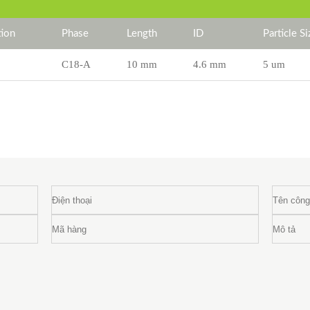
ion
Phase
Length
ID
Particle Si
C18-A
10 mm
4.6 mm
5 um