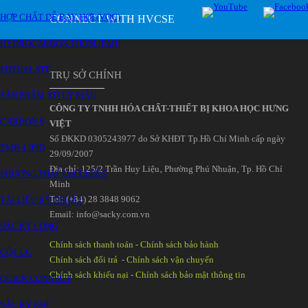
HỢP CHẤT DỄ BAY HƠI (VOC)
CONNECT WITH HVCSE
HYDROCARBON THƠM (PAH)
PHTHALATE
TRỤ SỞ CHÍNH
SẢN PHẨM XỬ LÝ MẪU
CÔNG TY TNHH HÓA CHẤT-THIẾT BỊ KHOA HỌC HƯNG
CARBON S
VIỆT
Số ĐKKD 0305243977 do Sở KHĐT Tp.Hồ Chí Minh cấp ngày
EMR-LIPID
29/09/2007
Đia chỉ: 125/2 Trần Huy Liệu‚ Phường Phú Nhuận‚ Tp. Hồ Chí
PHƯƠNG PHÁP QuEChERS
Minh
Tel: (+84) 28 3848 9062
TÀI LIỆU KỸ THUẬT
Email: info@sacky.com.vn
SẮC KÝ LỎNG
Chính sách thanh toán
-
Chính sách bảo hành
CỘT LC
Chính sách đổi trả
-
Chính sách vận chuyển
Chính sách khiếu nại
-
Chính sách bảo mật thông tin
QUICK CONNECT
SẮC KÝ KHÍ