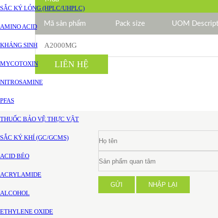
SẮC KÝ LỎNG (HPLC/UHPLC)
Mã sản phẩm
Pack size
UOM Descript
AMINO ACID
KHÁNG SINH
A2000MG
LIÊN HỆ
MYCOTOXIN
NITROSAMINE
PFAS
THUỐC BẢO VỆ THỰC VẬT
SẮC KÝ KHÍ (GC/GCMS)
ACID BÉO
ACRYLAMIDE
GỬI
NHẬP LẠI
ALCOHOL
ETHYLENE OXIDE