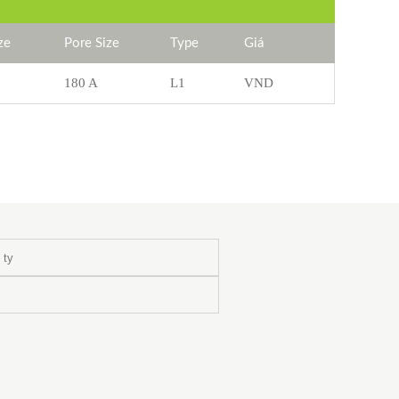
ze
Pore Size
Type
Giá
180 A
L1
VND