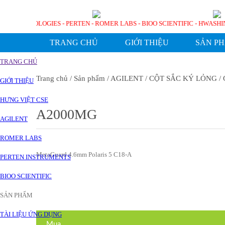
AGILENT TECHNOLOGIES - PERTEN - ROMER LABS - BIOO SCIENTIFIC - H
TRANG CHỦ
GIỚI THIỆU
SẢN P
TRANG CHỦ
Trang chủ
/ Sản phẩm
/ AGILENT
/ CỘT SẮC KÝ LỎNG
/ 
GIỚI THIỆU
HƯNG VIỆT CSE
A2000MG
AGILENT
ROMER LABS
MetaGuard 4.6mm Polaris 5 C18-A
PERTEN INSTRUMENTS
BIOO SCIENTIFIC
SẢN PHẨM
TÀI LIỆU ỨNG DỤNG
Mua