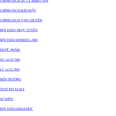
CHÍNH SÁCH XỬ LÝ KHIẾU NẠI
CHÍNH SÁCH BẢO MẬT
CHÍNH SÁCH VẬN CHUYỂN
HỘI THẢO TRỰC TUYẾN
HỘI THẢO ROMER LABS
DƯỢC PHẨM
GC và GC/MS
LC và LC/MS
MÔI TRƯỜNG
TEST KIT ELISA
SỰ KIỆN
HỘI THẢO KHOA HỌC