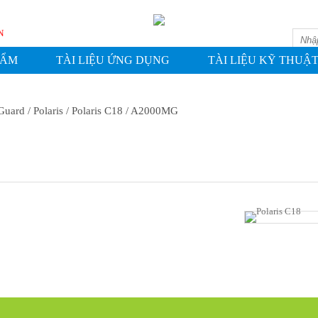
WASHIN
HẨM
TÀI LIỆU ỨNG DỤNG
TÀI LIỆU KỸ THUẬ
Guard
/ Polaris
/ Polaris C18
/ A2000MG