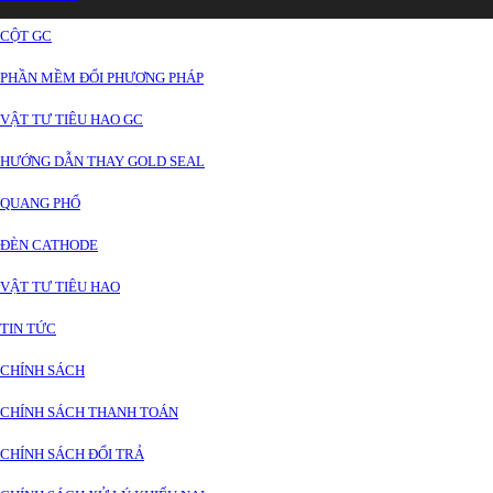
CỘT GC
PHẦN MỀM ĐỔI PHƯƠNG PHÁP
VẬT TƯ TIÊU HAO GC
HƯỚNG DẪN THAY GOLD SEAL
QUANG PHỔ
ĐÈN CATHODE
VẬT TƯ TIÊU HAO
TIN TỨC
CHÍNH SÁCH
CHÍNH SÁCH THANH TOÁN
CHÍNH SÁCH ĐỔI TRẢ