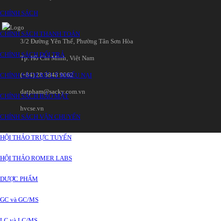
CHÍNH SÁCH
CHÍNH SÁCH THANH TOÁN
3/2 Đường Yên Thế‚ Phường Tân Sơn Hòa
CHÍNH SÁCH ĐỔI TRẢ
Tp. Hồ Chí Minh‚ Việt Nam
(+84) 28 3848 9062
CHÍNH SÁCH XỬ LÝ KHIẾU NẠI
datpham@sacky.com.vn
CHÍNH SÁCH BẢO MẬT
hvcse.vn
CHÍNH SÁCH VẬN CHUYỂN
HỘI THẢO TRỰC TUYẾN
HỘI THẢO ROMER LABS
DƯỢC PHẨM
GC và GC/MS
LC và LC/MS