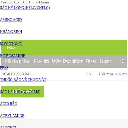
Pursuit XRs 5 C8 150 x 4.6mm
SẮC KÝ LỎNG (HPLC/UHPLC)
AMINO ACID
KHÁNG SINH
MYCOTOXIN
Mua
NITROSAMINE
Mã sản phẩm
Pack size
UOM Description
Phase
Length
ID
PFAS
A6010150X046
C8
150 mm
4.6 m
THUỐC BẢO VỆ THỰC VẬT
LIÊN HỆ
SẮC KÝ KHÍ (GC/GCMS)
ACID BÉO
ACRYLAMIDE
ALCOHOL