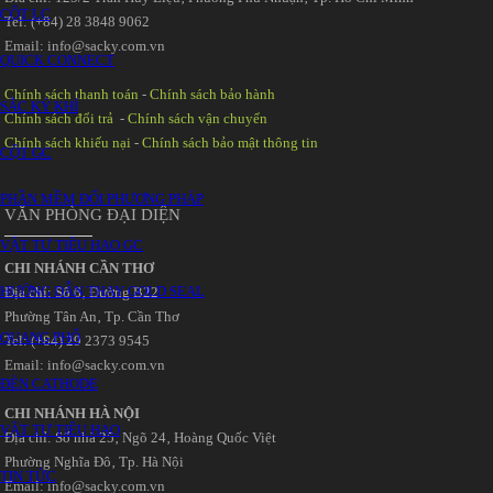
CỘT LC
Tel: (+84) 28 3848 9062
Email: info@sacky.com.vn
QUICK CONNECT
Chính sách thanh toán
-
Chính sách bảo hành
SẮC KÝ KHÍ
Chính sách đổi trả
-
Chính sách vận chuyển
Chính sách khiếu nại
-
Chính sách bảo mật thông tin
CỘT GC
PHẦN MỀM ĐỔI PHƯƠNG PHÁP
VĂN PHÒNG ĐẠI DIỆN
VẬT TƯ TIÊU HAO GC
CHI NHÁNH CẦN THƠ
HƯỚNG DẪN THAY GOLD SEAL
Địa chỉ: Số 6‚ Đường B22
Phường Tân An‚ Tp. Cần Thơ
QUANG PHỔ
Tel: (+84) 29 2373 9545
Email: info@sacky.com.vn
ĐÈN CATHODE
CHI NHÁNH HÀ NỘI
VẬT TƯ TIÊU HAO
Địa chỉ: Số nhà 25‚ Ngõ 24‚ Hoàng Quốc Việt
Phường Nghĩa Đô‚ Tp. Hà Nội
TIN TỨC
Email: info@sacky.com.vn