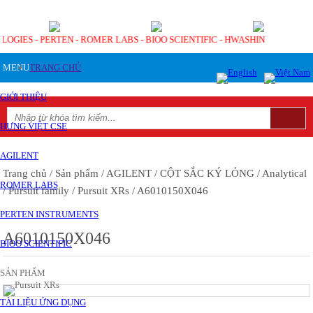
OLOGIES - PERTEN - ROMER LABS - BIOO SCIENTIFIC - HWASHIN
MENU
TRANG CHỦ
GIỚI THIỆU
HƯNG VIỆT CSE
AGILENT
Trang chủ
/ Sản phẩm
/ AGILENT
/ CỘT SẮC KÝ LỎNG
/ Analytical
ROMER LABS
/ Pursuit family
/ Pursuit XRs
/ A6010150X046
PERTEN INSTRUMENTS
A6010150X046
BIOO SCIENTIFIC
SẢN PHẨM
TÀI LIỆU ỨNG DỤNG