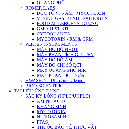
QUANG PHỔ
ROMER LABS
ĐỘC TỐ VI NẤM - MYCOTOXIN
VI SINH GÂY BỆNH - PATHOGEN
FOOD AlLLERGENS- DỊ ỨNG
GMO TEST KIT
CYTOQUANT®
MYCOTOXIN - RM & CRM
PERTEN INSTRUMENTS
MÁY ĐO ĐỘ NHỚT
MÁY PHÂN TÍCH GLUTEN
MÁY ĐO ĐỘ ẨM
MÁY ĐO CHỈ SỐ RƠI
MÁY QUANG PHỔ NIR
MÁY PHÂN TÍCH SỮA
HWASHIN - Ultrasonic Cleaner
BIOO-SCIENTIFIC
TÀI LIỆU ỨNG DỤNG
SẮC KÝ LỎNG (HPLC/UHPLC)
AMINO ACID
KHÁNG SINH
MYCOTOXIN
NITROSAMINE
PFAS
THUỐC BẢO VỆ THỰC VẬT