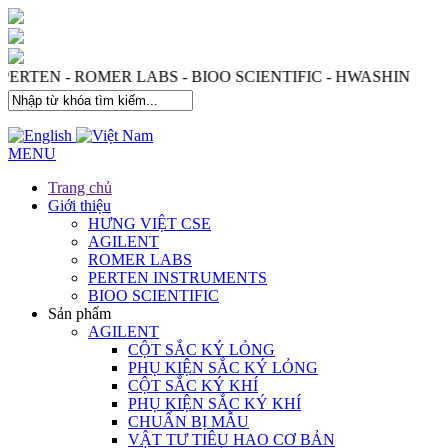
 PERTEN - ROMER LABS - BIOO SCIENTIFIC - HWASHIN
MENU
Trang chủ
Giới thiệu
HƯNG VIỆT CSE
AGILENT
ROMER LABS
PERTEN INSTRUMENTS
BIOO SCIENTIFIC
Sản phẩm
AGILENT
CỘT SẮC KÝ LỎNG
PHỤ KIỆN SẮC KÝ LỎNG
CỘT SẮC KÝ KHÍ
PHỤ KIỆN SẮC KÝ KHÍ
CHUẨN BỊ MẪU
VẬT TƯ TIÊU HAO CƠ BẢN