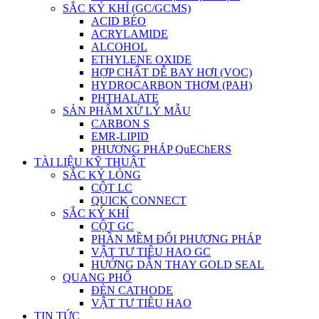
SẮC KÝ KHÍ (GC/GCMS)
ACID BÉO
ACRYLAMIDE
ALCOHOL
ETHYLENE OXIDE
HỢP CHẤT DỄ BAY HƠI (VOC)
HYDROCARBON THƠM (PAH)
PHTHALATE
SẢN PHẨM XỬ LÝ MẪU
CARBON S
EMR-LIPID
PHƯƠNG PHÁP QuEChERS
TÀI LIỆU KỸ THUẬT
SẮC KÝ LỎNG
CỘT LC
QUICK CONNECT
SẮC KÝ KHÍ
CỘT GC
PHẦN MỀM ĐỔI PHƯƠNG PHÁP
VẬT TƯ TIÊU HAO GC
HƯỚNG DẪN THAY GOLD SEAL
QUANG PHỔ
ĐÈN CATHODE
VẬT TƯ TIÊU HAO
TIN TỨC