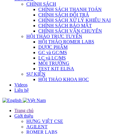
CHÍNH SÁCH
CHÍNH SÁCH THANH TOÁN
CHÍNH SÁCH ĐỔI TRẢ
CHÍNH SÁCH XỬ LÝ KHIẾU NẠI
CHÍNH SÁCH BẢO MẬT
CHÍNH SÁCH VẬN CHUYỂN
HỘI THẢO TRỰC TUYẾN
HỘI THẢO ROMER LABS
DƯỢC PHẨM
GC và GC/MS
LC và LC/MS
MÔI TRƯỜNG
TEST KIT ELISA
SỰ KIỆN
HỘI THẢO KHOA HỌC
Videos
Liên hệ
Trang chủ
Giới thiệu
HƯNG VIỆT CSE
AGILENT
ROMER LABS