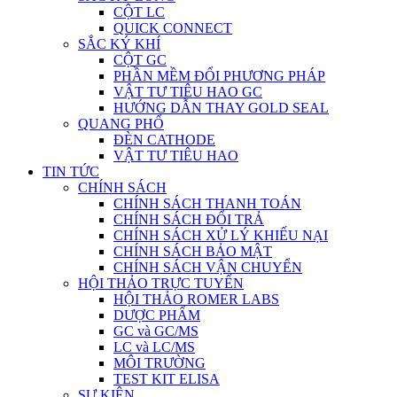
CỘT LC
QUICK CONNECT
SẮC KÝ KHÍ
CỘT GC
PHẦN MỀM ĐỔI PHƯƠNG PHÁP
VẬT TƯ TIÊU HAO GC
HƯỚNG DẪN THAY GOLD SEAL
QUANG PHỔ
ĐÈN CATHODE
VẬT TƯ TIÊU HAO
TIN TỨC
CHÍNH SÁCH
CHÍNH SÁCH THANH TOÁN
CHÍNH SÁCH ĐỔI TRẢ
CHÍNH SÁCH XỬ LÝ KHIẾU NẠI
CHÍNH SÁCH BẢO MẬT
CHÍNH SÁCH VẬN CHUYỂN
HỘI THẢO TRỰC TUYẾN
HỘI THẢO ROMER LABS
DƯỢC PHẨM
GC và GC/MS
LC và LC/MS
MÔI TRƯỜNG
TEST KIT ELISA
SỰ KIỆN