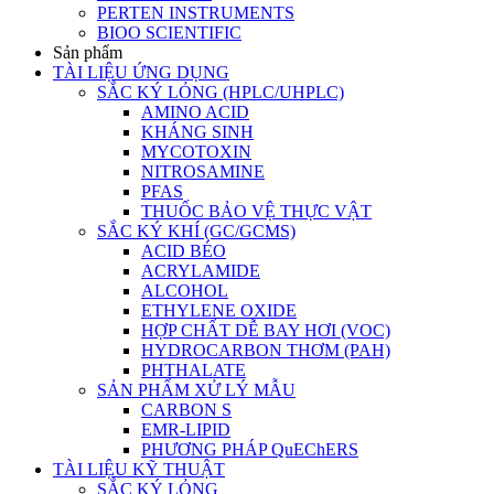
PERTEN INSTRUMENTS
BIOO SCIENTIFIC
Sản phẩm
TÀI LIỆU ỨNG DỤNG
SẮC KÝ LỎNG (HPLC/UHPLC)
AMINO ACID
KHÁNG SINH
MYCOTOXIN
NITROSAMINE
PFAS
THUỐC BẢO VỆ THỰC VẬT
SẮC KÝ KHÍ (GC/GCMS)
ACID BÉO
ACRYLAMIDE
ALCOHOL
ETHYLENE OXIDE
HỢP CHẤT DỄ BAY HƠI (VOC)
HYDROCARBON THƠM (PAH)
PHTHALATE
SẢN PHẨM XỬ LÝ MẪU
CARBON S
EMR-LIPID
PHƯƠNG PHÁP QuEChERS
TÀI LIỆU KỸ THUẬT
SẮC KÝ LỎNG