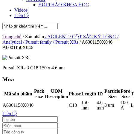
HỘI THẢO KHOA HỌC
Videos
Liên hệ
Trang chủ
/ Sản phẩm
/ AGILENT
/ CỘT SẮC KÝ LỎNG
/
Analytical
/ Pursuit family
/ Pursuit XRs
/ A6001150X046
A6001150X046
Pursuit XRs 3 C18 150 x 4.6mm
Mua
Pack
UOM
Particle
Pore
Mã sản phẩm
Phase
Length
ID
T
size
Description
Size
Size
150
4.6
100
A6001150X046
C18
3 um
L
mm
mm
A
Liên hệ