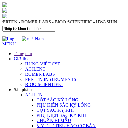
 PERTEN - ROMER LABS - BIOO SCIENTIFIC - HWASHIN
MENU
Trang chủ
Giới thiệu
HƯNG VIỆT CSE
AGILENT
ROMER LABS
PERTEN INSTRUMENTS
BIOO SCIENTIFIC
Sản phẩm
AGILENT
CỘT SẮC KÝ LỎNG
PHỤ KIỆN SẮC KÝ LỎNG
CỘT SẮC KÝ KHÍ
PHỤ KIỆN SẮC KÝ KHÍ
CHUẨN BỊ MẪU
VẬT TƯ TIÊU HAO CƠ BẢN