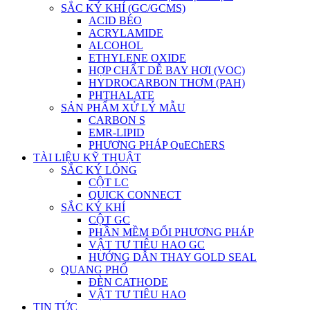
SẮC KÝ KHÍ (GC/GCMS)
ACID BÉO
ACRYLAMIDE
ALCOHOL
ETHYLENE OXIDE
HỢP CHẤT DỄ BAY HƠI (VOC)
HYDROCARBON THƠM (PAH)
PHTHALATE
SẢN PHẨM XỬ LÝ MẪU
CARBON S
EMR-LIPID
PHƯƠNG PHÁP QuEChERS
TÀI LIỆU KỸ THUẬT
SẮC KÝ LỎNG
CỘT LC
QUICK CONNECT
SẮC KÝ KHÍ
CỘT GC
PHẦN MỀM ĐỔI PHƯƠNG PHÁP
VẬT TƯ TIÊU HAO GC
HƯỚNG DẪN THAY GOLD SEAL
QUANG PHỔ
ĐÈN CATHODE
VẬT TƯ TIÊU HAO
TIN TỨC