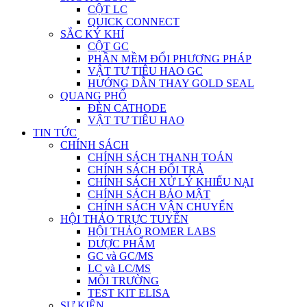
CỘT LC
QUICK CONNECT
SẮC KÝ KHÍ
CỘT GC
PHẦN MỀM ĐỔI PHƯƠNG PHÁP
VẬT TƯ TIÊU HAO GC
HƯỚNG DẪN THAY GOLD SEAL
QUANG PHỔ
ĐÈN CATHODE
VẬT TƯ TIÊU HAO
TIN TỨC
CHÍNH SÁCH
CHÍNH SÁCH THANH TOÁN
CHÍNH SÁCH ĐỔI TRẢ
CHÍNH SÁCH XỬ LÝ KHIẾU NẠI
CHÍNH SÁCH BẢO MẬT
CHÍNH SÁCH VẬN CHUYỂN
HỘI THẢO TRỰC TUYẾN
HỘI THẢO ROMER LABS
DƯỢC PHẨM
GC và GC/MS
LC và LC/MS
MÔI TRƯỜNG
TEST KIT ELISA
SỰ KIỆN