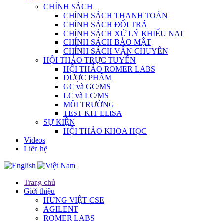
CHÍNH SÁCH
CHÍNH SÁCH THANH TOÁN
CHÍNH SÁCH ĐỔI TRẢ
CHÍNH SÁCH XỬ LÝ KHIẾU NẠI
CHÍNH SÁCH BẢO MẬT
CHÍNH SÁCH VẬN CHUYỂN
HỘI THẢO TRỰC TUYẾN
HỘI THẢO ROMER LABS
DƯỢC PHẨM
GC và GC/MS
LC và LC/MS
MÔI TRƯỜNG
TEST KIT ELISA
SỰ KIỆN
HỘI THẢO KHOA HỌC
Videos
Liên hệ
Trang chủ
Giới thiệu
HƯNG VIỆT CSE
AGILENT
ROMER LABS