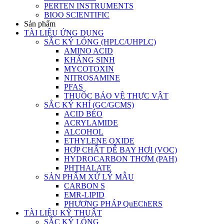
PERTEN INSTRUMENTS
BIOO SCIENTIFIC
Sản phẩm
TÀI LIỆU ỨNG DỤNG
SẮC KÝ LỎNG (HPLC/UHPLC)
AMINO ACID
KHÁNG SINH
MYCOTOXIN
NITROSAMINE
PFAS
THUỐC BẢO VỆ THỰC VẬT
SẮC KÝ KHÍ (GC/GCMS)
ACID BÉO
ACRYLAMIDE
ALCOHOL
ETHYLENE OXIDE
HỢP CHẤT DỄ BAY HƠI (VOC)
HYDROCARBON THƠM (PAH)
PHTHALATE
SẢN PHẨM XỬ LÝ MẪU
CARBON S
EMR-LIPID
PHƯƠNG PHÁP QuEChERS
TÀI LIỆU KỸ THUẬT
SẮC KÝ LỎNG