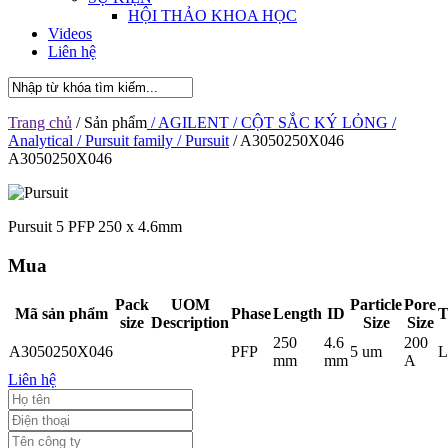
HỘI THẢO KHOA HỌC
Videos
Liên hệ
Trang chủ
/ Sản phẩm
/ AGILENT
/ CỘT SẮC KÝ LỎNG
/
Analytical
/ Pursuit family
/ Pursuit
/ A3050250X046
A3050250X046
Pursuit 5 PFP 250 x 4.6mm
Mua
Pack
UOM
Particle
Pore
Mã sản phẩm
Phase
Length
ID
T
size
Description
Size
Size
250
4.6
200
A3050250X046
PFP
5 um
L
mm
mm
A
Liên hệ