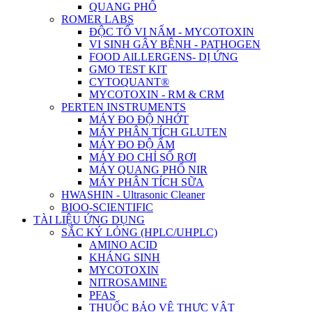
QUANG PHỔ
ROMER LABS
ĐỘC TỐ VI NẤM - MYCOTOXIN
VI SINH GÂY BỆNH - PATHOGEN
FOOD AlLLERGENS- DỊ ỨNG
GMO TEST KIT
CYTOQUANT®
MYCOTOXIN - RM & CRM
PERTEN INSTRUMENTS
MÁY ĐO ĐỘ NHỚT
MÁY PHÂN TÍCH GLUTEN
MÁY ĐO ĐỘ ẨM
MÁY ĐO CHỈ SỐ RƠI
MÁY QUANG PHỔ NIR
MÁY PHÂN TÍCH SỮA
HWASHIN - Ultrasonic Cleaner
BIOO-SCIENTIFIC
TÀI LIỆU ỨNG DỤNG
SẮC KÝ LỎNG (HPLC/UHPLC)
AMINO ACID
KHÁNG SINH
MYCOTOXIN
NITROSAMINE
PFAS
THUỐC BẢO VỆ THỰC VẬT