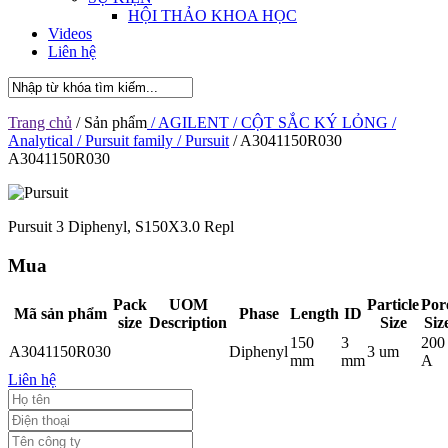
HỘI THẢO KHOA HỌC
Videos
Liên hệ
Trang chủ
/ Sản phẩm
/ AGILENT
/ CỘT SẮC KÝ LỎNG
/
Analytical
/ Pursuit family
/ Pursuit
/ A3041150R030
A3041150R030
Pursuit 3 Diphenyl, S150X3.0 Repl
Mua
Pack
UOM
Particle
Por
Mã sản phẩm
Phase
Length
ID
size
Description
Size
Siz
150
3
200
A3041150R030
Diphenyl
3 um
mm
mm
A
Liên hệ