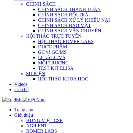
CHÍNH SÁCH
CHÍNH SÁCH THANH TOÁN
CHÍNH SÁCH ĐỔI TRẢ
CHÍNH SÁCH XỬ LÝ KHIẾU NẠI
CHÍNH SÁCH BẢO MẬT
CHÍNH SÁCH VẬN CHUYỂN
HỘI THẢO TRỰC TUYẾN
HỘI THẢO ROMER LABS
DƯỢC PHẨM
GC và GC/MS
LC và LC/MS
MÔI TRƯỜNG
TEST KIT ELISA
SỰ KIỆN
HỘI THẢO KHOA HỌC
Videos
Liên hệ
Trang chủ
Giới thiệu
HƯNG VIỆT CSE
AGILENT
ROMER LABS