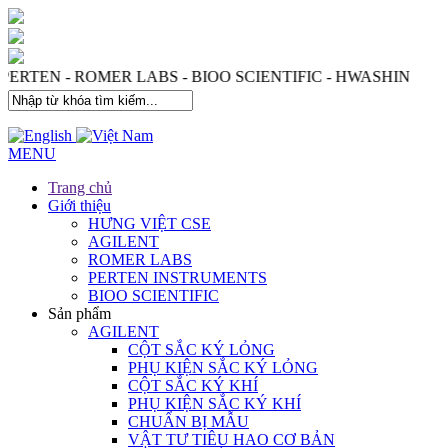
- PERTEN - ROMER LABS - BIOO SCIENTIFIC - HWASHIN
MENU
Trang chủ
Giới thiệu
HƯNG VIỆT CSE
AGILENT
ROMER LABS
PERTEN INSTRUMENTS
BIOO SCIENTIFIC
Sản phẩm
AGILENT
CỘT SẮC KÝ LỎNG
PHỤ KIỆN SẮC KÝ LỎNG
CỘT SẮC KÝ KHÍ
PHỤ KIỆN SẮC KÝ KHÍ
CHUẨN BỊ MẪU
VẬT TƯ TIÊU HAO CƠ BẢN