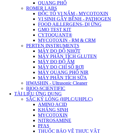
QUANG PHỔ
ROMER LABS
ĐỘC TỐ VI NẤM - MYCOTOXIN
VI SINH GÂY BỆNH - PATHOGEN
FOOD AlLLERGENS- DỊ ỨNG
GMO TEST KIT
CYTOQUANT®
MYCOTOXIN - RM & CRM
PERTEN INSTRUMENTS
MÁY ĐO ĐỘ NHỚT
MÁY PHÂN TÍCH GLUTEN
MÁY ĐO ĐỘ ẨM
MÁY ĐO CHỈ SỐ RƠI
MÁY QUANG PHỔ NIR
MÁY PHÂN TÍCH SỮA
HWASHIN - Ultrasonic Cleaner
BIOO-SCIENTIFIC
TÀI LIỆU ỨNG DỤNG
SẮC KÝ LỎNG (HPLC/UHPLC)
AMINO ACID
KHÁNG SINH
MYCOTOXIN
NITROSAMINE
PFAS
THUỐC BẢO VỆ THỰC VẬT