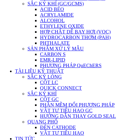
SẮC KÝ KHÍ (GC/GCMS)
ACID BÉO
ACRYLAMIDE
ALCOHOL
ETHYLENE OXIDE
HỢP CHẤT DỄ BAY HƠI (VOC)
HYDROCARBON THƠM (PAH)
PHTHALATE
SẢN PHẨM XỬ LÝ MẪU
CARBON S
EMR-LIPID
PHƯƠNG PHÁP QuEChERS
TÀI LIỆU KỸ THUẬT
SẮC KÝ LỎNG
CỘT LC
QUICK CONNECT
SẮC KÝ KHÍ
CỘT GC
PHẦN MỀM ĐỔI PHƯƠNG PHÁP
VẬT TƯ TIÊU HAO GC
HƯỚNG DẪN THAY GOLD SEAL
QUANG PHỔ
ĐÈN CATHODE
VẬT TƯ TIÊU HAO
TIN TỨC