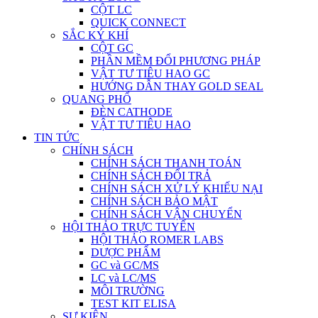
CỘT LC
QUICK CONNECT
SẮC KÝ KHÍ
CỘT GC
PHẦN MỀM ĐỔI PHƯƠNG PHÁP
VẬT TƯ TIÊU HAO GC
HƯỚNG DẪN THAY GOLD SEAL
QUANG PHỔ
ĐÈN CATHODE
VẬT TƯ TIÊU HAO
TIN TỨC
CHÍNH SÁCH
CHÍNH SÁCH THANH TOÁN
CHÍNH SÁCH ĐỔI TRẢ
CHÍNH SÁCH XỬ LÝ KHIẾU NẠI
CHÍNH SÁCH BẢO MẬT
CHÍNH SÁCH VẬN CHUYỂN
HỘI THẢO TRỰC TUYẾN
HỘI THẢO ROMER LABS
DƯỢC PHẨM
GC và GC/MS
LC và LC/MS
MÔI TRƯỜNG
TEST KIT ELISA
SỰ KIỆN