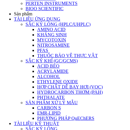
PERTEN INSTRUMENTS
BIOO SCIENTIFIC
Sản phẩm
TÀI LIỆU ỨNG DỤNG
SẮC KÝ LỎNG (HPLC/UHPLC)
AMINO ACID
KHÁNG SINH
MYCOTOXIN
NITROSAMINE
PFAS
THUỐC BẢO VỆ THỰC VẬT
SẮC KÝ KHÍ (GC/GCMS)
ACID BÉO
ACRYLAMIDE
ALCOHOL
ETHYLENE OXIDE
HỢP CHẤT DỄ BAY HƠI (VOC)
HYDROCARBON THƠM (PAH)
PHTHALATE
SẢN PHẨM XỬ LÝ MẪU
CARBON S
EMR-LIPID
PHƯƠNG PHÁP QuEChERS
TÀI LIỆU KỸ THUẬT
SẮC KÝ LỎNG