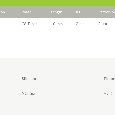
ion
Phase
Length
ID
Particle S
C8-Ether
10 mm
2 mm
3 um