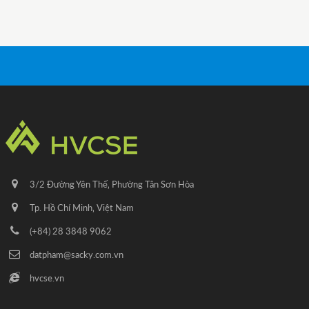
3/2 Đường Yên Thế‚ Phường Tân Sơn Hòa
Tp. Hồ Chí Minh‚ Việt Nam
(+84) 28 3848 9062
datpham@sacky.com.vn
hvcse.vn