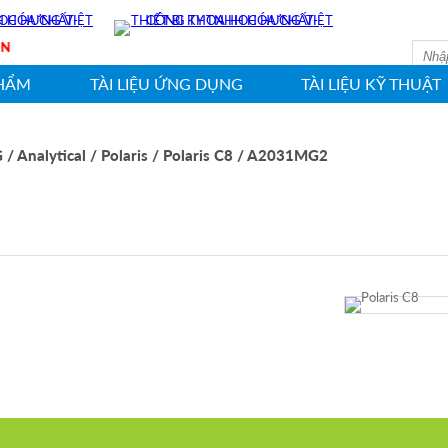
SHIN
HẨM
TÀI LIỆU ỨNG DỤNG
TÀI LIỆU KỸ THUẬT
G
/ Analytical
/ Polaris
/ Polaris C8
/ A2031MG2