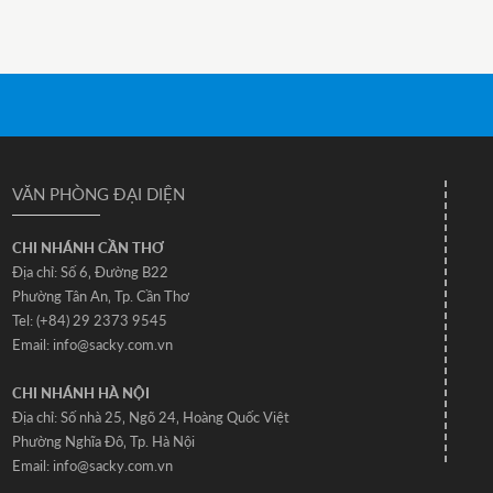
VĂN PHÒNG ĐẠI DIỆN
CHI NHÁNH CẦN THƠ
Địa chỉ: Số 6‚ Đường B22
Phường Tân An‚ Tp. Cần Thơ
Tel: (+84) 29 2373 9545
Email: info@sacky.com.vn
CHI NHÁNH HÀ NỘI
Địa chỉ: Số nhà 25‚ Ngõ 24‚ Hoàng Quốc Việt
Phường Nghĩa Đô‚ Tp. Hà Nội
Email: info@sacky.com.vn