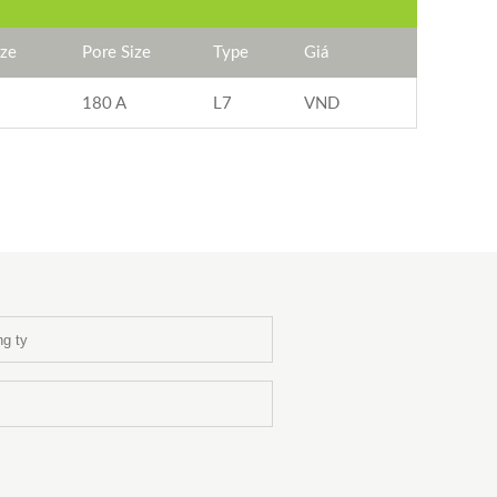
ize
Pore Size
Type
Giá
180 A
L7
VND