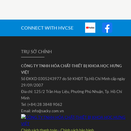
CONNECT WITH HVCSE
TRỤ SỞ CHÍNH
CÔNG TY TNHH HÓA CHẤT-THIẾT BỊ KHOA HỌC HƯNG
VIỆT
Số ĐKKD 0305243977 do Sở KHĐT Tp.Hồ Chí Minh cấp ngày
29/09/2007
Đia chỉ: 125/2 Trần Huy Liệu‚ Phường Phú Nhuận‚ Tp. Hồ Chí
Minh
Tel: (+84) 28 3848 9062
Email: info@sacky.com.vn
Chính sách thanh toán
-
Chính sách bảo hành