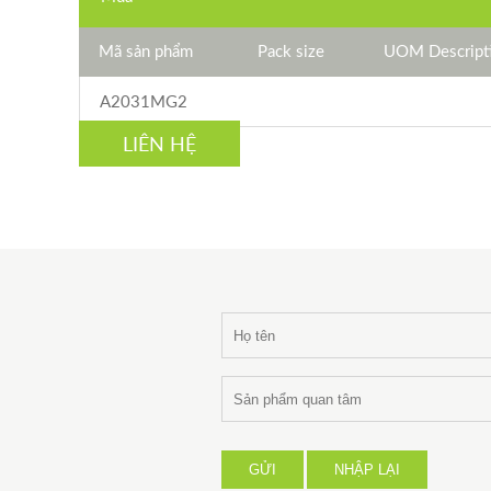
Mã sản phẩm
Pack size
UOM Descript
A2031MG2
LIÊN HỆ
GỬI
NHẬP LẠI