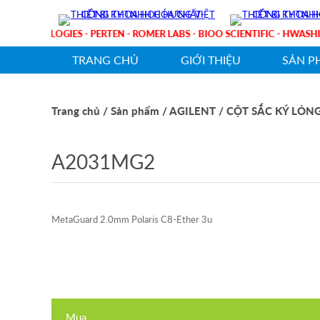
NT TECHNOLOGIES - PERTEN - ROMER LABS - BIOO SCIENTIFIC - HWA
TRANG CHỦ
GIỚI THIỆU
SẢN P
Trang chủ
/ Sản phẩm
/ AGILENT
/ CỘT SẮC KÝ LỎN
A2031MG2
MetaGuard 2.0mm Polaris C8-Ether 3u
Mua