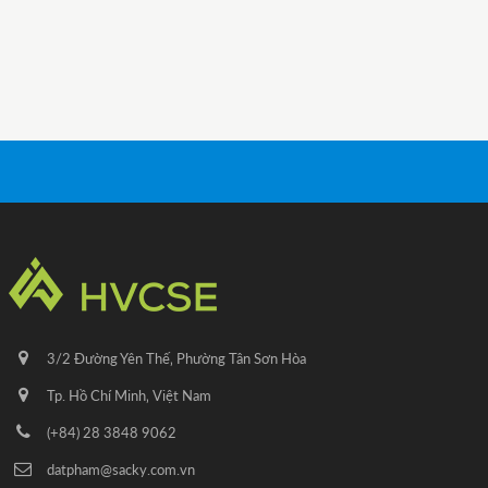
3/2 Đường Yên Thế‚ Phường Tân Sơn Hòa
Tp. Hồ Chí Minh‚ Việt Nam
(+84) 28 3848 9062
datpham@sacky.com.vn