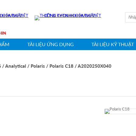
HWASHIN
HẨM
TÀI LIỆU ỨNG DỤNG
TÀI LIỆU KỸ THUẬT
G
/ Analytical
/ Polaris
/ Polaris C18
/ A2020250X040