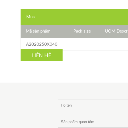
Mua
Mã sản phẩm
Pack size
UOM Descri
A2020250X040
LIÊN HỆ