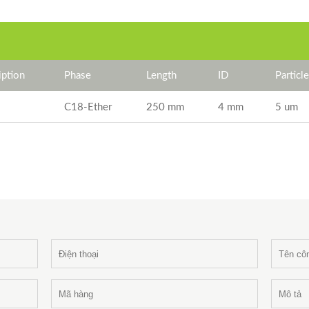
ption
Phase
Length
ID
Particl
C18-Ether
250 mm
4 mm
5 um