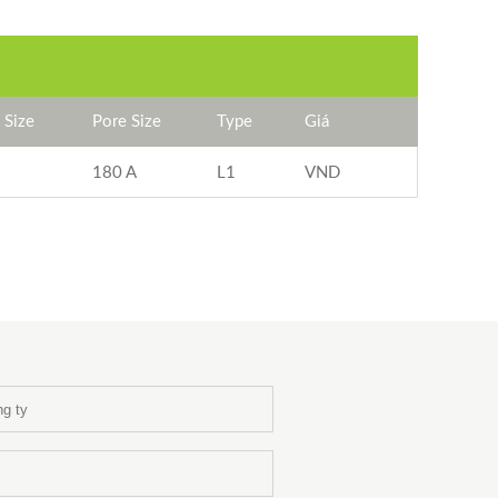
e Size
Pore Size
Type
Giá
180 A
L1
VND