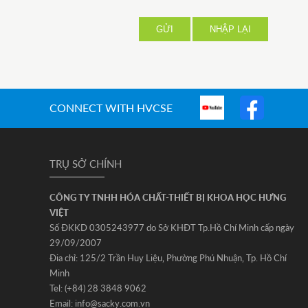
GỬI
NHẬP LẠI
CONNECT WITH HVCSE
TRỤ SỞ CHÍNH
CÔNG TY TNHH HÓA CHẤT-THIẾT BỊ KHOA HỌC HƯNG
VIỆT
Số ĐKKD 0305243977 do Sở KHĐT Tp.Hồ Chí Minh cấp ngày
29/09/2007
Đia chỉ: 125/2 Trần Huy Liệu‚ Phường Phú Nhuận‚ Tp. Hồ Chí
Minh
Tel: (+84) 28 3848 9062
Email: info@sacky.com.vn