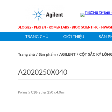
ILENT TECHNOLOGIES - PERTEN - ROMER LABS - BIOO SCIENTIFIC - 
TRANG CHỦ
GIỚI THIỆU
SẢN P
Trang chủ
/ Sản phẩm
/ AGILENT
/ CỘT SẮC KÝ LỎN
A2020250X040
Polaris 5 C18-Ether 250 x 4.0mm