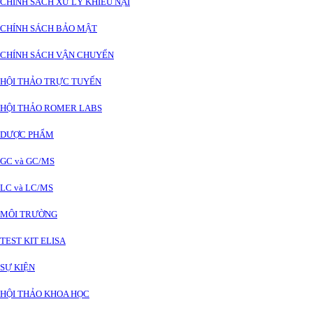
CHÍNH SÁCH XỬ LÝ KHIẾU NẠI
CHÍNH SÁCH BẢO MẬT
CHÍNH SÁCH VẬN CHUYỂN
HỘI THẢO TRỰC TUYẾN
HỘI THẢO ROMER LABS
DƯỢC PHẨM
GC và GC/MS
LC và LC/MS
MÔI TRƯỜNG
TEST KIT ELISA
SỰ KIỆN
HỘI THẢO KHOA HỌC