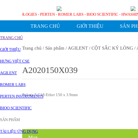
GILENT TECHNOLOGIES - PERTEN - ROMER LABS - BIOO SCIENTIFIC - HW
TRANG CHỦ
GIỚI THIỆU
SẢN P
TRANG CHỦ
Trang chủ
/ Sản phẩm
/ AGILENT
/ CỘT SẮC KÝ LỎNG
/ 
GIỚI THIỆU
HƯNG VIỆT CSE
A2020150X039
AGILENT
ROMER LABS
Polaris 5 C18-Ether 150 x 3.9mm
PERTEN INSTRUMENTS
BIOO SCIENTIFIC
SẢN PHẨM
TÀI LIỆU ỨNG DỤNG
Mua