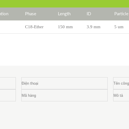
tion
Phase
Length
ID
Particle
C18-Ether
150 mm
3.9 mm
5 um