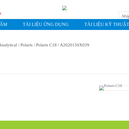
ASHIN
HẨM
TÀI LIỆU ỨNG DỤNG
TÀI LIỆU KỸ THUẬ
Analytical
/ Polaris
/ Polaris C18
/ A2020150X039