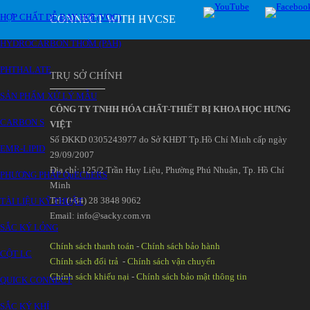
HỢP CHẤT DỄ BAY HƠI (VOC)
CONNECT WITH HVCSE
HYDROCARBON THƠM (PAH)
PHTHALATE
TRỤ SỞ CHÍNH
SẢN PHẨM XỬ LÝ MẪU
CÔNG TY TNHH HÓA CHẤT-THIẾT BỊ KHOA HỌC HƯNG
CARBON S
VIỆT
Số ĐKKD 0305243977 do Sở KHĐT Tp.Hồ Chí Minh cấp ngày
EMR-LIPID
29/09/2007
Đia chỉ: 125/2 Trần Huy Liệu‚ Phường Phú Nhuận‚ Tp. Hồ Chí
PHƯƠNG PHÁP QuEChERS
Minh
Tel: (+84) 28 3848 9062
TÀI LIỆU KỸ THUẬT
Email: info@sacky.com.vn
SẮC KÝ LỎNG
Chính sách thanh toán
-
Chính sách bảo hành
CỘT LC
Chính sách đổi trả
-
Chính sách vận chuyển
Chính sách khiếu nại
-
Chính sách bảo mật thông tin
QUICK CONNECT
SẮC KÝ KHÍ