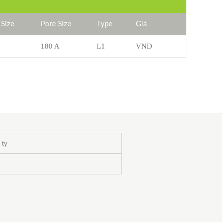
 Size
Pore Size
Type
Giá
180 A
L1
VND