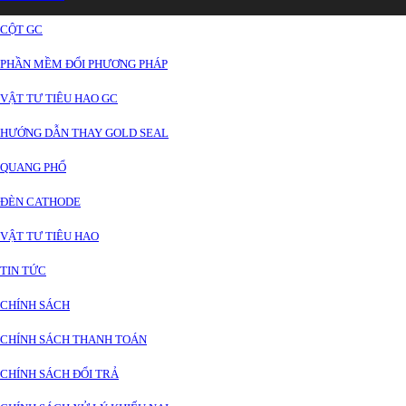
CỘT GC
PHẦN MỀM ĐỔI PHƯƠNG PHÁP
VẬT TƯ TIÊU HAO GC
HƯỚNG DẪN THAY GOLD SEAL
QUANG PHỔ
ĐÈN CATHODE
VẬT TƯ TIÊU HAO
TIN TỨC
CHÍNH SÁCH
CHÍNH SÁCH THANH TOÁN
CHÍNH SÁCH ĐỔI TRẢ