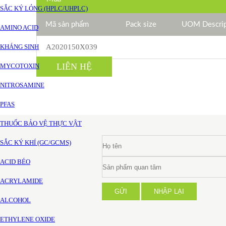
SẮC KÝ LỎNG (HPLC/UHPLC)
Mã sản phẩm
Pack size
UOM Descrip
AMINO ACID
KHÁNG SINH
A2020150X039
LIÊN HỆ
MYCOTOXIN
NITROSAMINE
PFAS
THUỐC BẢO VỆ THỰC VẬT
SẮC KÝ KHÍ (GC/GCMS)
ACID BÉO
ACRYLAMIDE
GỬI
NHẬP LẠI
ALCOHOL
ETHYLENE OXIDE