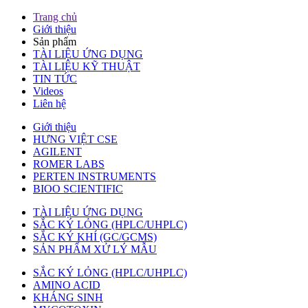
Trang chủ
Giới thiệu
Sản phẩm
TÀI LIỆU ỨNG DỤNG
TÀI LIỆU KỸ THUẬT
TIN TỨC
Videos
Liên hệ
Giới thiệu
HƯNG VIỆT CSE
AGILENT
ROMER LABS
PERTEN INSTRUMENTS
BIOO SCIENTIFIC
TÀI LIỆU ỨNG DỤNG
SẮC KÝ LỎNG (HPLC/UHPLC)
SẮC KÝ KHÍ (GC/GCMS)
SẢN PHẨM XỬ LÝ MẪU
SẮC KÝ LỎNG (HPLC/UHPLC)
AMINO ACID
KHÁNG SINH