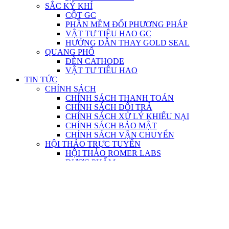
SẮC KÝ KHÍ
CỘT GC
PHẦN MỀM ĐỔI PHƯƠNG PHÁP
VẬT TƯ TIÊU HAO GC
HƯỚNG DẪN THAY GOLD SEAL
QUANG PHỔ
ĐÈN CATHODE
VẬT TƯ TIÊU HAO
TIN TỨC
CHÍNH SÁCH
CHÍNH SÁCH THANH TOÁN
CHÍNH SÁCH ĐỔI TRẢ
CHÍNH SÁCH XỬ LÝ KHIẾU NẠI
CHÍNH SÁCH BẢO MẬT
CHÍNH SÁCH VẬN CHUYỂN
HỘI THẢO TRỰC TUYẾN
HỘI THẢO ROMER LABS
DƯỢC PHẨM
GC và GC/MS
LC và LC/MS
MÔI TRƯỜNG
TEST KIT ELISA
SỰ KIỆN
HỘI THẢO KHOA HỌC
Videos