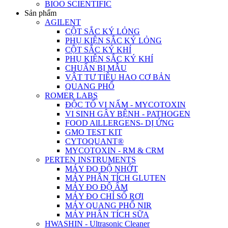
BIOO SCIENTIFIC
Sản phẩm
AGILENT
CỘT SẮC KÝ LỎNG
PHỤ KIỆN SẮC KÝ LỎNG
CỘT SẮC KÝ KHÍ
PHỤ KIỆN SẮC KÝ KHÍ
CHUẨN BỊ MẪU
VẬT TƯ TIÊU HAO CƠ BẢN
QUANG PHỔ
ROMER LABS
ĐỘC TỐ VI NẤM - MYCOTOXIN
VI SINH GÂY BỆNH - PATHOGEN
FOOD AlLLERGENS- DỊ ỨNG
GMO TEST KIT
CYTOQUANT®
MYCOTOXIN - RM & CRM
PERTEN INSTRUMENTS
MÁY ĐO ĐỘ NHỚT
MÁY PHÂN TÍCH GLUTEN
MÁY ĐO ĐỘ ẨM
MÁY ĐO CHỈ SỐ RƠI
MÁY QUANG PHỔ NIR
MÁY PHÂN TÍCH SỮA
HWASHIN - Ultrasonic Cleaner