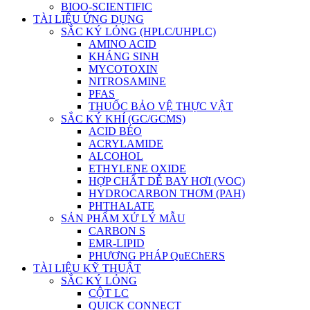
BIOO-SCIENTIFIC
TÀI LIỆU ỨNG DỤNG
SẮC KÝ LỎNG (HPLC/UHPLC)
AMINO ACID
KHÁNG SINH
MYCOTOXIN
NITROSAMINE
PFAS
THUỐC BẢO VỆ THỰC VẬT
SẮC KÝ KHÍ (GC/GCMS)
ACID BÉO
ACRYLAMIDE
ALCOHOL
ETHYLENE OXIDE
HỢP CHẤT DỄ BAY HƠI (VOC)
HYDROCARBON THƠM (PAH)
PHTHALATE
SẢN PHẨM XỬ LÝ MẪU
CARBON S
EMR-LIPID
PHƯƠNG PHÁP QuEChERS
TÀI LIỆU KỸ THUẬT
SẮC KÝ LỎNG
CỘT LC
QUICK CONNECT