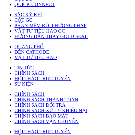
QUICK CONNECT
SẮC KÝ KHÍ
CỘT GC
PHẦN MỀM ĐỔI PHƯƠNG PHÁP
VẬT TƯ TIÊU HAO GC
HƯỚNG DẪN THAY GOLD SEAL
QUANG PHỔ
ĐÈN CATHODE
VẬT TƯ TIÊU HAO
TIN TỨC
CHÍNH SÁCH
HỘI THẢO TRỰC TUYẾN
SỰ KIỆN
CHÍNH SÁCH
CHÍNH SÁCH THANH TOÁN
CHÍNH SÁCH ĐỔI TRẢ
CHÍNH SÁCH XỬ LÝ KHIẾU NẠI
CHÍNH SÁCH BẢO MẬT
CHÍNH SÁCH VẬN CHUYỂN
HỘI THẢO TRỰC TUYẾN