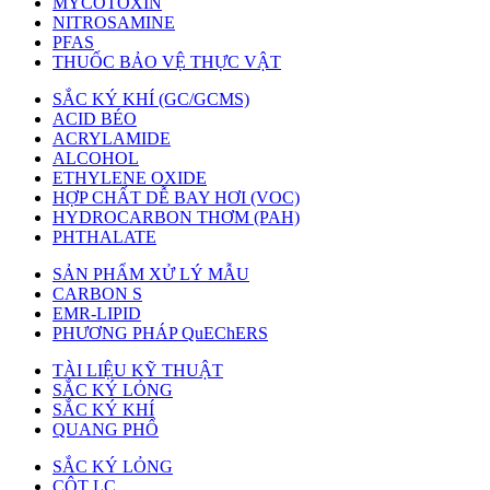
MYCOTOXIN
NITROSAMINE
PFAS
THUỐC BẢO VỆ THỰC VẬT
SẮC KÝ KHÍ (GC/GCMS)
ACID BÉO
ACRYLAMIDE
ALCOHOL
ETHYLENE OXIDE
HỢP CHẤT DỄ BAY HƠI (VOC)
HYDROCARBON THƠM (PAH)
PHTHALATE
SẢN PHẨM XỬ LÝ MẪU
CARBON S
EMR-LIPID
PHƯƠNG PHÁP QuEChERS
TÀI LIỆU KỸ THUẬT
SẮC KÝ LỎNG
SẮC KÝ KHÍ
QUANG PHỔ
SẮC KÝ LỎNG
CỘT LC