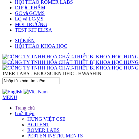
HỘI THẢO ROMER LABS
DƯỢC PHẨM
GC và GC/MS
LC và LC/MS
MÔI TRƯỜNG
TEST KIT ELISA
SỰ KIỆN
HỘI THẢO KHOA HỌC
EN - ROMER LABS - BIOO SCIENTIFIC - HWASHIN
MENU
Trang chủ
Giới thiệu
HƯNG VIỆT CSE
AGILENT
ROMER LABS
PERTEN INSTRUMENTS