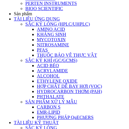
PERTEN INSTRUMENTS
BIOO SCIENTIFIC
Sản phẩm
TÀI LIỆU ỨNG DỤNG
SẮC KÝ LỎNG (HPLC/UHPLC)
AMINO ACID
KHÁNG SINH
MYCOTOXIN
NITROSAMINE
PFAS
THUỐC BẢO VỆ THỰC VẬT
SẮC KÝ KHÍ (GC/GCMS)
ACID BÉO
ACRYLAMIDE
ALCOHOL
ETHYLENE OXIDE
HỢP CHẤT DỄ BAY HƠI (VOC)
HYDROCARBON THƠM (PAH)
PHTHALATE
SẢN PHẨM XỬ LÝ MẪU
CARBON S
EMR-LIPID
PHƯƠNG PHÁP QuEChERS
TÀI LIỆU KỸ THUẬT
SẮC KÝ LỎNG