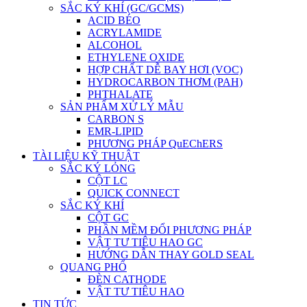
SẮC KÝ KHÍ (GC/GCMS)
ACID BÉO
ACRYLAMIDE
ALCOHOL
ETHYLENE OXIDE
HỢP CHẤT DỄ BAY HƠI (VOC)
HYDROCARBON THƠM (PAH)
PHTHALATE
SẢN PHẨM XỬ LÝ MẪU
CARBON S
EMR-LIPID
PHƯƠNG PHÁP QuEChERS
TÀI LIỆU KỸ THUẬT
SẮC KÝ LỎNG
CỘT LC
QUICK CONNECT
SẮC KÝ KHÍ
CỘT GC
PHẦN MỀM ĐỔI PHƯƠNG PHÁP
VẬT TƯ TIÊU HAO GC
HƯỚNG DẪN THAY GOLD SEAL
QUANG PHỔ
ĐÈN CATHODE
VẬT TƯ TIÊU HAO
TIN TỨC