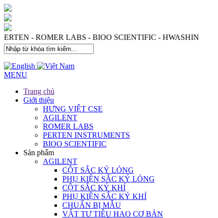
 PERTEN - ROMER LABS - BIOO SCIENTIFIC - HWASHIN
MENU
Trang chủ
Giới thiệu
HƯNG VIỆT CSE
AGILENT
ROMER LABS
PERTEN INSTRUMENTS
BIOO SCIENTIFIC
Sản phẩm
AGILENT
CỘT SẮC KÝ LỎNG
PHỤ KIỆN SẮC KÝ LỎNG
CỘT SẮC KÝ KHÍ
PHỤ KIỆN SẮC KÝ KHÍ
CHUẨN BỊ MẪU
VẬT TƯ TIÊU HAO CƠ BẢN