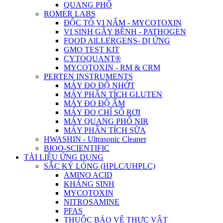
QUANG PHỔ
ROMER LABS
ĐỘC TỐ VI NẤM - MYCOTOXIN
VI SINH GÂY BỆNH - PATHOGEN
FOOD AlLLERGENS- DỊ ỨNG
GMO TEST KIT
CYTOQUANT®
MYCOTOXIN - RM & CRM
PERTEN INSTRUMENTS
MÁY ĐO ĐỘ NHỚT
MÁY PHÂN TÍCH GLUTEN
MÁY ĐO ĐỘ ẨM
MÁY ĐO CHỈ SỐ RƠI
MÁY QUANG PHỔ NIR
MÁY PHÂN TÍCH SỮA
HWASHIN - Ultrasonic Cleaner
BIOO-SCIENTIFIC
TÀI LIỆU ỨNG DỤNG
SẮC KÝ LỎNG (HPLC/UHPLC)
AMINO ACID
KHÁNG SINH
MYCOTOXIN
NITROSAMINE
PFAS
THUỐC BẢO VỆ THỰC VẬT