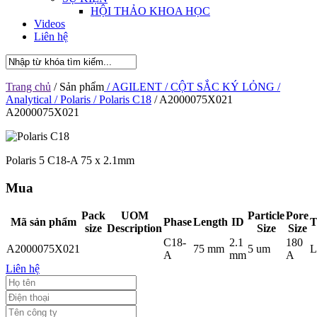
HỘI THẢO KHOA HỌC
Videos
Liên hệ
Trang chủ
/ Sản phẩm
/ AGILENT
/ CỘT SẮC KÝ LỎNG
/
Analytical
/ Polaris
/ Polaris C18
/ A2000075X021
A2000075X021
Polaris 5 C18-A 75 x 2.1mm
Mua
Pack
UOM
Particle
Pore
Mã sản phẩm
Phase
Length
ID
T
size
Description
Size
Size
C18-
2.1
180
A2000075X021
75 mm
5 um
L
A
mm
A
Liên hệ