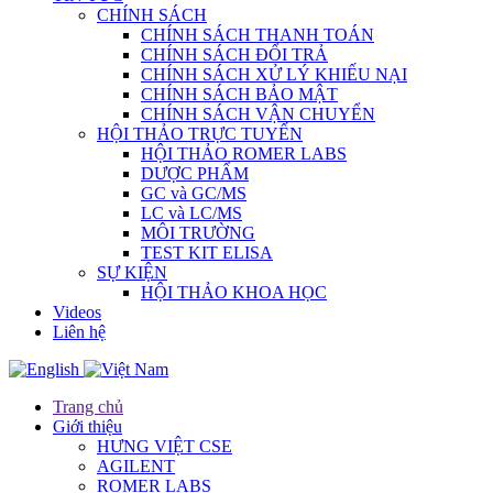
CHÍNH SÁCH
CHÍNH SÁCH THANH TOÁN
CHÍNH SÁCH ĐỔI TRẢ
CHÍNH SÁCH XỬ LÝ KHIẾU NẠI
CHÍNH SÁCH BẢO MẬT
CHÍNH SÁCH VẬN CHUYỂN
HỘI THẢO TRỰC TUYẾN
HỘI THẢO ROMER LABS
DƯỢC PHẨM
GC và GC/MS
LC và LC/MS
MÔI TRƯỜNG
TEST KIT ELISA
SỰ KIỆN
HỘI THẢO KHOA HỌC
Videos
Liên hệ
Trang chủ
Giới thiệu
HƯNG VIỆT CSE
AGILENT
ROMER LABS