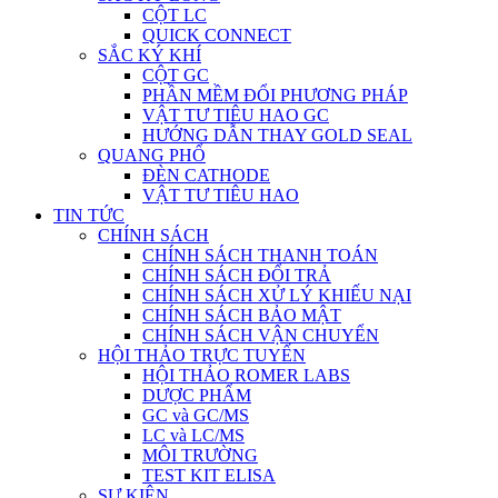
CỘT LC
QUICK CONNECT
SẮC KÝ KHÍ
CỘT GC
PHẦN MỀM ĐỔI PHƯƠNG PHÁP
VẬT TƯ TIÊU HAO GC
HƯỚNG DẪN THAY GOLD SEAL
QUANG PHỔ
ĐÈN CATHODE
VẬT TƯ TIÊU HAO
TIN TỨC
CHÍNH SÁCH
CHÍNH SÁCH THANH TOÁN
CHÍNH SÁCH ĐỔI TRẢ
CHÍNH SÁCH XỬ LÝ KHIẾU NẠI
CHÍNH SÁCH BẢO MẬT
CHÍNH SÁCH VẬN CHUYỂN
HỘI THẢO TRỰC TUYẾN
HỘI THẢO ROMER LABS
DƯỢC PHẨM
GC và GC/MS
LC và LC/MS
MÔI TRƯỜNG
TEST KIT ELISA
SỰ KIỆN