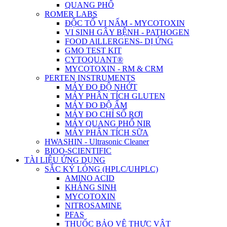
QUANG PHỔ
ROMER LABS
ĐỘC TỐ VI NẤM - MYCOTOXIN
VI SINH GÂY BỆNH - PATHOGEN
FOOD AlLLERGENS- DỊ ỨNG
GMO TEST KIT
CYTOQUANT®
MYCOTOXIN - RM & CRM
PERTEN INSTRUMENTS
MÁY ĐO ĐỘ NHỚT
MÁY PHÂN TÍCH GLUTEN
MÁY ĐO ĐỘ ẨM
MÁY ĐO CHỈ SỐ RƠI
MÁY QUANG PHỔ NIR
MÁY PHÂN TÍCH SỮA
HWASHIN - Ultrasonic Cleaner
BIOO-SCIENTIFIC
TÀI LIỆU ỨNG DỤNG
SẮC KÝ LỎNG (HPLC/UHPLC)
AMINO ACID
KHÁNG SINH
MYCOTOXIN
NITROSAMINE
PFAS
THUỐC BẢO VỆ THỰC VẬT