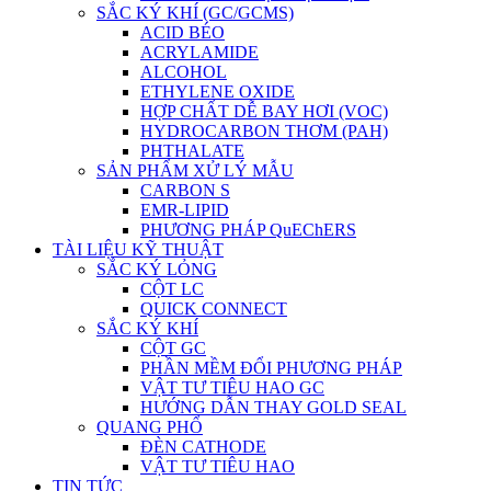
SẮC KÝ KHÍ (GC/GCMS)
ACID BÉO
ACRYLAMIDE
ALCOHOL
ETHYLENE OXIDE
HỢP CHẤT DỄ BAY HƠI (VOC)
HYDROCARBON THƠM (PAH)
PHTHALATE
SẢN PHẨM XỬ LÝ MẪU
CARBON S
EMR-LIPID
PHƯƠNG PHÁP QuEChERS
TÀI LIỆU KỸ THUẬT
SẮC KÝ LỎNG
CỘT LC
QUICK CONNECT
SẮC KÝ KHÍ
CỘT GC
PHẦN MỀM ĐỔI PHƯƠNG PHÁP
VẬT TƯ TIÊU HAO GC
HƯỚNG DẪN THAY GOLD SEAL
QUANG PHỔ
ĐÈN CATHODE
VẬT TƯ TIÊU HAO
TIN TỨC