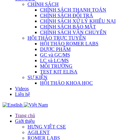
CHÍNH SÁCH
CHÍNH SÁCH THANH TOÁN
CHÍNH SÁCH ĐỔI TRẢ
CHÍNH SÁCH XỬ LÝ KHIẾU NẠI
CHÍNH SÁCH BẢO MẬT
CHÍNH SÁCH VẬN CHUYỂN
HỘI THẢO TRỰC TUYẾN
HỘI THẢO ROMER LABS
DƯỢC PHẨM
GC và GC/MS
LC và LC/MS
MÔI TRƯỜNG
TEST KIT ELISA
SỰ KIỆN
HỘI THẢO KHOA HỌC
Videos
Liên hệ
Trang chủ
Giới thiệu
HƯNG VIỆT CSE
AGILENT
ROMER LABS