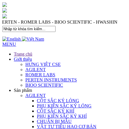
 PERTEN - ROMER LABS - BIOO SCIENTIFIC - HWASHIN
MENU
Trang chủ
Giới thiệu
HƯNG VIỆT CSE
AGILENT
ROMER LABS
PERTEN INSTRUMENTS
BIOO SCIENTIFIC
Sản phẩm
AGILENT
CỘT SẮC KÝ LỎNG
PHỤ KIỆN SẮC KÝ LỎNG
CỘT SẮC KÝ KHÍ
PHỤ KIỆN SẮC KÝ KHÍ
CHUẨN BỊ MẪU
VẬT TƯ TIÊU HAO CƠ BẢN