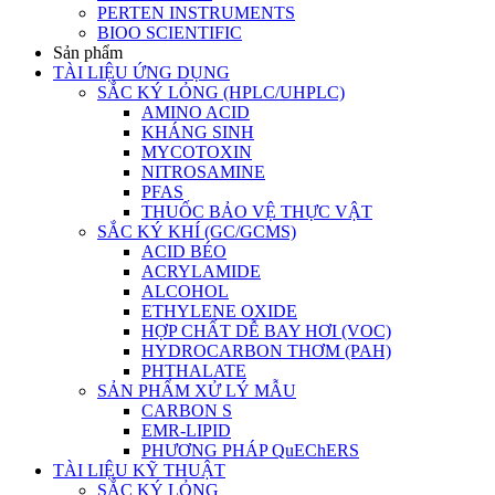
PERTEN INSTRUMENTS
BIOO SCIENTIFIC
Sản phẩm
TÀI LIỆU ỨNG DỤNG
SẮC KÝ LỎNG (HPLC/UHPLC)
AMINO ACID
KHÁNG SINH
MYCOTOXIN
NITROSAMINE
PFAS
THUỐC BẢO VỆ THỰC VẬT
SẮC KÝ KHÍ (GC/GCMS)
ACID BÉO
ACRYLAMIDE
ALCOHOL
ETHYLENE OXIDE
HỢP CHẤT DỄ BAY HƠI (VOC)
HYDROCARBON THƠM (PAH)
PHTHALATE
SẢN PHẨM XỬ LÝ MẪU
CARBON S
EMR-LIPID
PHƯƠNG PHÁP QuEChERS
TÀI LIỆU KỸ THUẬT
SẮC KÝ LỎNG