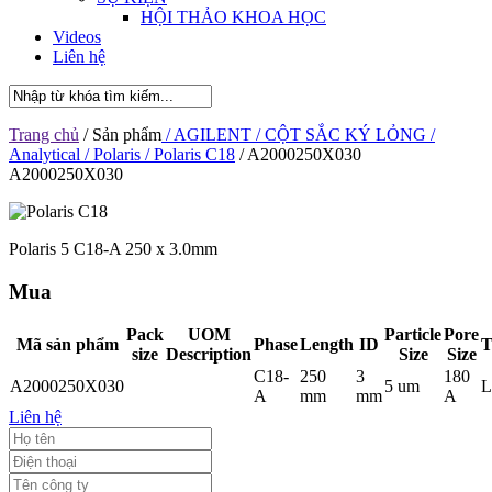
HỘI THẢO KHOA HỌC
Videos
Liên hệ
Trang chủ
/ Sản phẩm
/ AGILENT
/ CỘT SẮC KÝ LỎNG
/
Analytical
/ Polaris
/ Polaris C18
/ A2000250X030
A2000250X030
Polaris 5 C18-A 250 x 3.0mm
Mua
Pack
UOM
Particle
Pore
Mã sản phẩm
Phase
Length
ID
T
size
Description
Size
Size
C18-
250
3
180
A2000250X030
5 um
L
A
mm
mm
A
Liên hệ