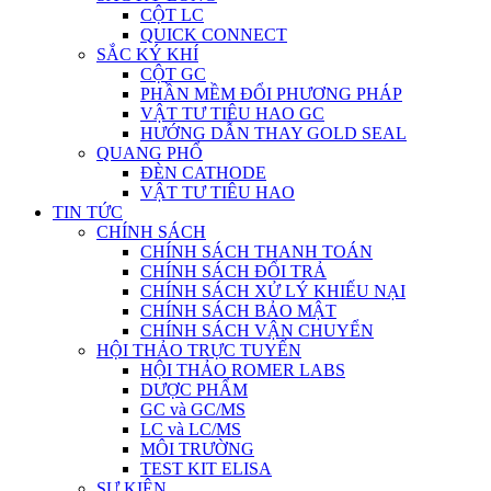
CỘT LC
QUICK CONNECT
SẮC KÝ KHÍ
CỘT GC
PHẦN MỀM ĐỔI PHƯƠNG PHÁP
VẬT TƯ TIÊU HAO GC
HƯỚNG DẪN THAY GOLD SEAL
QUANG PHỔ
ĐÈN CATHODE
VẬT TƯ TIÊU HAO
TIN TỨC
CHÍNH SÁCH
CHÍNH SÁCH THANH TOÁN
CHÍNH SÁCH ĐỔI TRẢ
CHÍNH SÁCH XỬ LÝ KHIẾU NẠI
CHÍNH SÁCH BẢO MẬT
CHÍNH SÁCH VẬN CHUYỂN
HỘI THẢO TRỰC TUYẾN
HỘI THẢO ROMER LABS
DƯỢC PHẨM
GC và GC/MS
LC và LC/MS
MÔI TRƯỜNG
TEST KIT ELISA
SỰ KIỆN