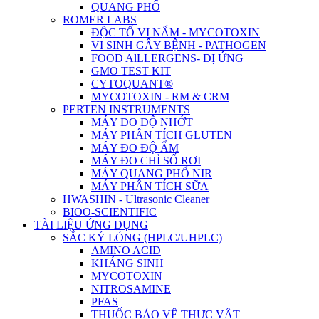
QUANG PHỔ
ROMER LABS
ĐỘC TỐ VI NẤM - MYCOTOXIN
VI SINH GÂY BỆNH - PATHOGEN
FOOD AlLLERGENS- DỊ ỨNG
GMO TEST KIT
CYTOQUANT®
MYCOTOXIN - RM & CRM
PERTEN INSTRUMENTS
MÁY ĐO ĐỘ NHỚT
MÁY PHÂN TÍCH GLUTEN
MÁY ĐO ĐỘ ẨM
MÁY ĐO CHỈ SỐ RƠI
MÁY QUANG PHỔ NIR
MÁY PHÂN TÍCH SỮA
HWASHIN - Ultrasonic Cleaner
BIOO-SCIENTIFIC
TÀI LIỆU ỨNG DỤNG
SẮC KÝ LỎNG (HPLC/UHPLC)
AMINO ACID
KHÁNG SINH
MYCOTOXIN
NITROSAMINE
PFAS
THUỐC BẢO VỆ THỰC VẬT