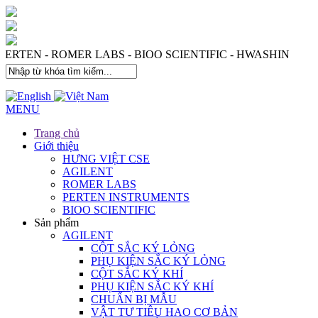
 PERTEN - ROMER LABS - BIOO SCIENTIFIC - HWASHIN
MENU
Trang chủ
Giới thiệu
HƯNG VIỆT CSE
AGILENT
ROMER LABS
PERTEN INSTRUMENTS
BIOO SCIENTIFIC
Sản phẩm
AGILENT
CỘT SẮC KÝ LỎNG
PHỤ KIỆN SẮC KÝ LỎNG
CỘT SẮC KÝ KHÍ
PHỤ KIỆN SẮC KÝ KHÍ
CHUẨN BỊ MẪU
VẬT TƯ TIÊU HAO CƠ BẢN