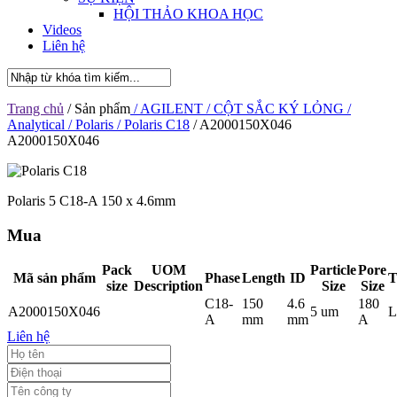
HỘI THẢO KHOA HỌC
Videos
Liên hệ
Trang chủ
/ Sản phẩm
/ AGILENT
/ CỘT SẮC KÝ LỎNG
/
Analytical
/ Polaris
/ Polaris C18
/ A2000150X046
A2000150X046
Polaris 5 C18-A 150 x 4.6mm
Mua
Pack
UOM
Particle
Pore
Mã sản phẩm
Phase
Length
ID
T
size
Description
Size
Size
C18-
150
4.6
180
A2000150X046
5 um
L
A
mm
mm
A
Liên hệ