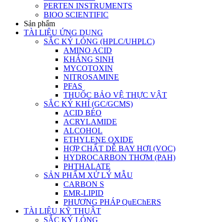
PERTEN INSTRUMENTS
BIOO SCIENTIFIC
Sản phẩm
TÀI LIỆU ỨNG DỤNG
SẮC KÝ LỎNG (HPLC/UHPLC)
AMINO ACID
KHÁNG SINH
MYCOTOXIN
NITROSAMINE
PFAS
THUỐC BẢO VỆ THỰC VẬT
SẮC KÝ KHÍ (GC/GCMS)
ACID BÉO
ACRYLAMIDE
ALCOHOL
ETHYLENE OXIDE
HỢP CHẤT DỄ BAY HƠI (VOC)
HYDROCARBON THƠM (PAH)
PHTHALATE
SẢN PHẨM XỬ LÝ MẪU
CARBON S
EMR-LIPID
PHƯƠNG PHÁP QuEChERS
TÀI LIỆU KỸ THUẬT
SẮC KÝ LỎNG