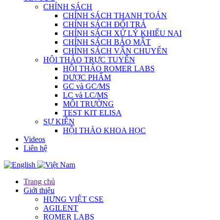
CHÍNH SÁCH
CHÍNH SÁCH THANH TOÁN
CHÍNH SÁCH ĐỔI TRẢ
CHÍNH SÁCH XỬ LÝ KHIẾU NẠI
CHÍNH SÁCH BẢO MẬT
CHÍNH SÁCH VẬN CHUYỂN
HỘI THẢO TRỰC TUYẾN
HỘI THẢO ROMER LABS
DƯỢC PHẨM
GC và GC/MS
LC và LC/MS
MÔI TRƯỜNG
TEST KIT ELISA
SỰ KIỆN
HỘI THẢO KHOA HỌC
Videos
Liên hệ
Trang chủ
Giới thiệu
HƯNG VIỆT CSE
AGILENT
ROMER LABS