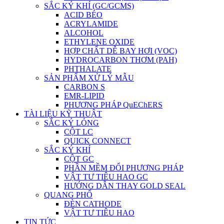
SẮC KÝ KHÍ (GC/GCMS)
ACID BÉO
ACRYLAMIDE
ALCOHOL
ETHYLENE OXIDE
HỢP CHẤT DỄ BAY HƠI (VOC)
HYDROCARBON THƠM (PAH)
PHTHALATE
SẢN PHẨM XỬ LÝ MẪU
CARBON S
EMR-LIPID
PHƯƠNG PHÁP QuEChERS
TÀI LIỆU KỸ THUẬT
SẮC KÝ LỎNG
CỘT LC
QUICK CONNECT
SẮC KÝ KHÍ
CỘT GC
PHẦN MỀM ĐỔI PHƯƠNG PHÁP
VẬT TƯ TIÊU HAO GC
HƯỚNG DẪN THAY GOLD SEAL
QUANG PHỔ
ĐÈN CATHODE
VẬT TƯ TIÊU HAO
TIN TỨC