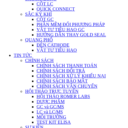
CỘT LC
QUICK CONNECT
SẮC KÝ KHÍ
CỘT GC
PHẦN MỀM ĐỔI PHƯƠNG PHÁP
VẬT TƯ TIÊU HAO GC
HƯỚNG DẪN THAY GOLD SEAL
QUANG PHỔ
ĐÈN CATHODE
VẬT TƯ TIÊU HAO
TIN TỨC
CHÍNH SÁCH
CHÍNH SÁCH THANH TOÁN
CHÍNH SÁCH ĐỔI TRẢ
CHÍNH SÁCH XỬ LÝ KHIẾU NẠI
CHÍNH SÁCH BẢO MẬT
CHÍNH SÁCH VẬN CHUYỂN
HỘI THẢO TRỰC TUYẾN
HỘI THẢO ROMER LABS
DƯỢC PHẨM
GC và GC/MS
LC và LC/MS
MÔI TRƯỜNG
TEST KIT ELISA
SỰ KIỆN