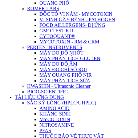
QUANG PHỔ
ROMER LABS
ĐỘC TỐ VI NẤM - MYCOTOXIN
VI SINH GÂY BỆNH - PATHOGEN
FOOD AlLLERGENS- DỊ ỨNG
GMO TEST KIT
CYTOQUANT®
MYCOTOXIN - RM & CRM
PERTEN INSTRUMENTS
MÁY ĐO ĐỘ NHỚT
MÁY PHÂN TÍCH GLUTEN
MÁY ĐO ĐỘ ẨM
MÁY ĐO CHỈ SỐ RƠI
MÁY QUANG PHỔ NIR
MÁY PHÂN TÍCH SỮA
HWASHIN - Ultrasonic Cleaner
BIOO-SCIENTIFIC
TÀI LIỆU ỨNG DỤNG
SẮC KÝ LỎNG (HPLC/UHPLC)
AMINO ACID
KHÁNG SINH
MYCOTOXIN
NITROSAMINE
PFAS
THUỐC BẢO VỆ THỰC VẬT