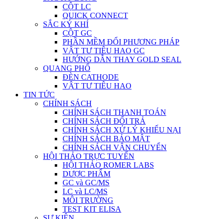
CỘT LC
QUICK CONNECT
SẮC KÝ KHÍ
CỘT GC
PHẦN MỀM ĐỔI PHƯƠNG PHÁP
VẬT TƯ TIÊU HAO GC
HƯỚNG DẪN THAY GOLD SEAL
QUANG PHỔ
ĐÈN CATHODE
VẬT TƯ TIÊU HAO
TIN TỨC
CHÍNH SÁCH
CHÍNH SÁCH THANH TOÁN
CHÍNH SÁCH ĐỔI TRẢ
CHÍNH SÁCH XỬ LÝ KHIẾU NẠI
CHÍNH SÁCH BẢO MẬT
CHÍNH SÁCH VẬN CHUYỂN
HỘI THẢO TRỰC TUYẾN
HỘI THẢO ROMER LABS
DƯỢC PHẨM
GC và GC/MS
LC và LC/MS
MÔI TRƯỜNG
TEST KIT ELISA
SỰ KIỆN