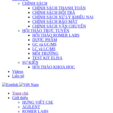
CHÍNH SÁCH
CHÍNH SÁCH THANH TOÁN
CHÍNH SÁCH ĐỔI TRẢ
CHÍNH SÁCH XỬ LÝ KHIẾU NẠI
CHÍNH SÁCH BẢO MẬT
CHÍNH SÁCH VẬN CHUYỂN
HỘI THẢO TRỰC TUYẾN
HỘI THẢO ROMER LABS
DƯỢC PHẨM
GC và GC/MS
LC và LC/MS
MÔI TRƯỜNG
TEST KIT ELISA
SỰ KIỆN
HỘI THẢO KHOA HỌC
Videos
Liên hệ
Trang chủ
Giới thiệu
HƯNG VIỆT CSE
AGILENT
ROMER LABS