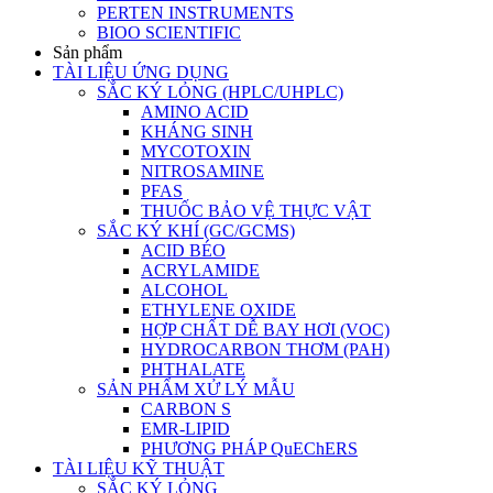
PERTEN INSTRUMENTS
BIOO SCIENTIFIC
Sản phẩm
TÀI LIỆU ỨNG DỤNG
SẮC KÝ LỎNG (HPLC/UHPLC)
AMINO ACID
KHÁNG SINH
MYCOTOXIN
NITROSAMINE
PFAS
THUỐC BẢO VỆ THỰC VẬT
SẮC KÝ KHÍ (GC/GCMS)
ACID BÉO
ACRYLAMIDE
ALCOHOL
ETHYLENE OXIDE
HỢP CHẤT DỄ BAY HƠI (VOC)
HYDROCARBON THƠM (PAH)
PHTHALATE
SẢN PHẨM XỬ LÝ MẪU
CARBON S
EMR-LIPID
PHƯƠNG PHÁP QuEChERS
TÀI LIỆU KỸ THUẬT
SẮC KÝ LỎNG