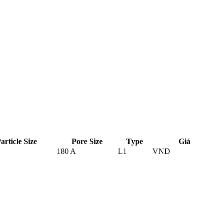
article Size
Pore Size
Type
Giá
180 A
L1
VND