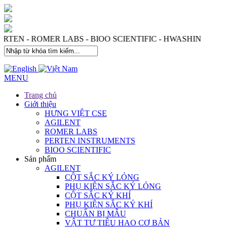
 - PERTEN - ROMER LABS - BIOO SCIENTIFIC - HWASHIN
MENU
Trang chủ
Giới thiệu
HƯNG VIỆT CSE
AGILENT
ROMER LABS
PERTEN INSTRUMENTS
BIOO SCIENTIFIC
Sản phẩm
AGILENT
CỘT SẮC KÝ LỎNG
PHỤ KIỆN SẮC KÝ LỎNG
CỘT SẮC KÝ KHÍ
PHỤ KIỆN SẮC KÝ KHÍ
CHUẨN BỊ MẪU
VẬT TƯ TIÊU HAO CƠ BẢN