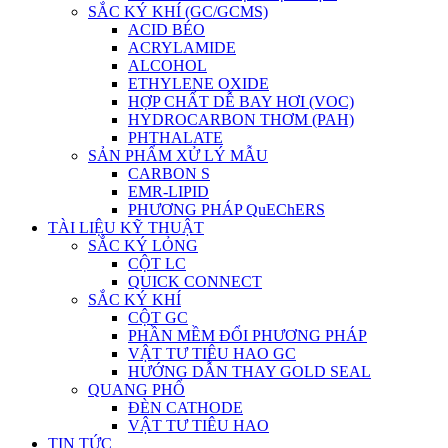
SẮC KÝ KHÍ (GC/GCMS)
ACID BÉO
ACRYLAMIDE
ALCOHOL
ETHYLENE OXIDE
HỢP CHẤT DỄ BAY HƠI (VOC)
HYDROCARBON THƠM (PAH)
PHTHALATE
SẢN PHẨM XỬ LÝ MẪU
CARBON S
EMR-LIPID
PHƯƠNG PHÁP QuEChERS
TÀI LIỆU KỸ THUẬT
SẮC KÝ LỎNG
CỘT LC
QUICK CONNECT
SẮC KÝ KHÍ
CỘT GC
PHẦN MỀM ĐỔI PHƯƠNG PHÁP
VẬT TƯ TIÊU HAO GC
HƯỚNG DẪN THAY GOLD SEAL
QUANG PHỔ
ĐÈN CATHODE
VẬT TƯ TIÊU HAO
TIN TỨC