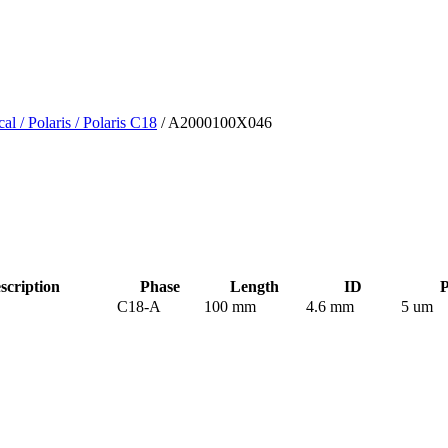
cal
/ Polaris
/ Polaris C18
/ A2000100X046
cription
Phase
Length
ID
P
C18-A
100 mm
4.6 mm
5 um